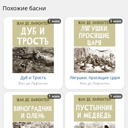
Похожие басни
1 мин
3 мин
Дуб и Трость
Лягушки, просящие Царя
Жан де Лафонтен
Жан де Лафонтен
1 мин
1 мин