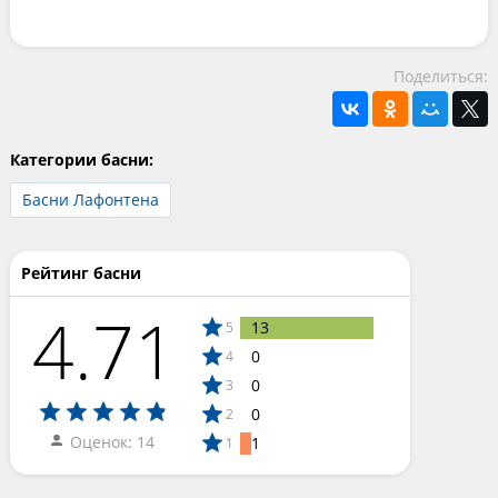
Поделиться:
Категории басни:
Басни Лафонтена
Рейтинг басни
4.71
13
5
0
4
0
3
0
2
Оценок: 14
1
1