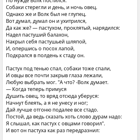
По нужде Волк постился:
Собаки стерегли и день, и ночь овец.
Однако же и Волк был не глупец.
Вот думал, думал он и ухитрился,
Да как же? — пастухом, проклятый, нарядился:
Надел пастуший балахон,
Накрыл себя пастушьей шляпой,
И, опершись о посох лапой,
Подкрался в полдень к стаду он.
Пастух под тенью спал, собаки тоже спали,
И овцы все почти закрыв глаза лежали,
Любую выбрать мог. "А что? -Волк думает.
— Когда теперь примуся
Душить овец, то вряд отсюда уберуся:
Начнут блеять, а я не унесу и ног;
Дай лучше отгоню подалее все стадо.
Постой, да ведь сказать хоть слово дурам надо:
Я слышал, как пастух с овцами говорил".
И вот он пастуха как раз передразнил: