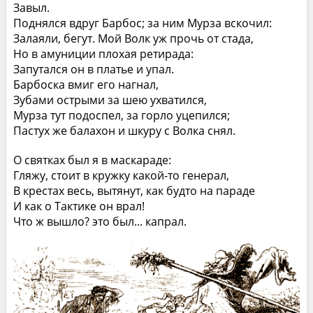
Завыл.
Поднялся вдруг Барбос; за ним Мурза вскочил:
Залаяли, бегут. Мой Волк уж прочь от стада,
Но в амуниции плохая ретирада:
Запутался он в платье и упал.
Барбоска вмиг его нагнал,
Зубами острыми за шею ухватился,
Мурза тут подоспел, за горло уцепился;
Пастух же балахон и шкуру с Волка снял.
О святках был я в маскараде:
Гляжу, стоит в кружку какой-то генерал,
В крестах весь, вытянут, как будто на параде
И как о Тактике он врал!
Что ж вышло? это был... капрал.