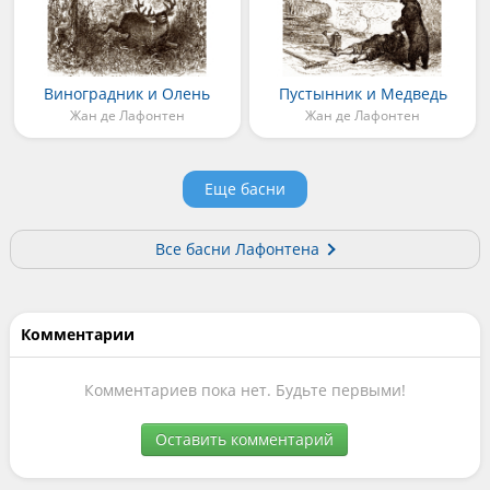
Виноградник и Олень
Пустынник и Медведь
Жан де Лафонтен
Жан де Лафонтен
Еще басни
Все басни Лафонтена
Комментарии
Комментариев пока нет. Будьте первыми!
Оставить комментарий