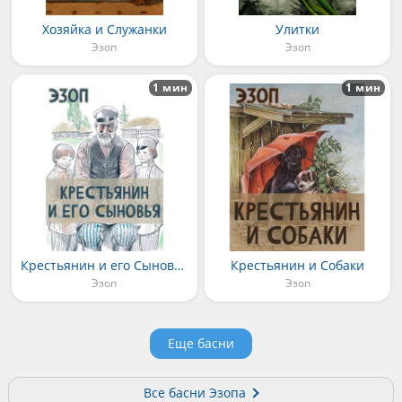
Хозяйка и Служанки
Улитки
Эзоп
Эзоп
1 мин
1 мин
Крестьянин и его Сыновья
Крестьянин и Собаки
Эзоп
Эзоп
Еще басни
Все басни Эзопа