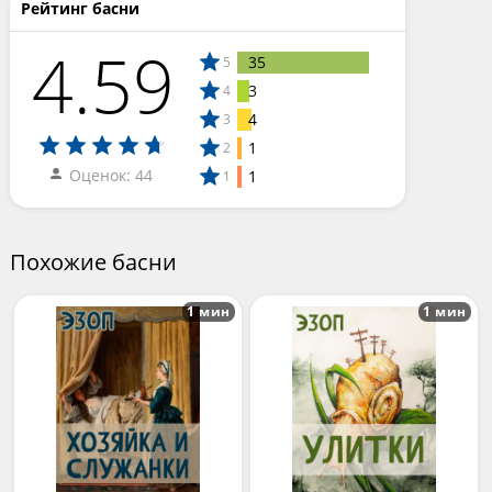
Рейтинг басни
4.59
35
5
3
4
4
3
1
2
Оценок: 44
1
1
Похожие басни
1 мин
1 мин