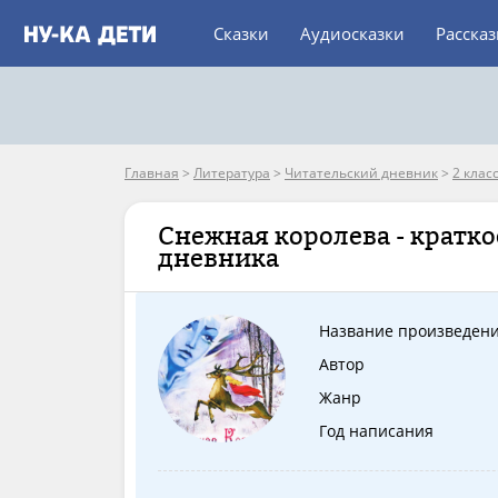
Сказки
Аудиосказки
Расска
Главная
>
Литература
>
Читательский дневник
>
2 клас
Снежная королева - кратко
дневника
Название произведен
Автор
Жанр
Год написания