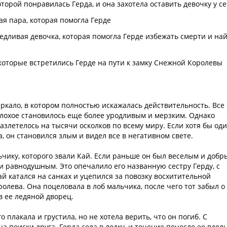
торой понравилась Герда, и она захотела оставить девочку у с
ая пара, которая помогла Герде
едливая девочка, которая помогла Герде избежать смерти и на
оторые встретились Герде на пути к замку Снежной Королевы
кало, в котором полностью искажалась действительность. Все
плохое становилось еще более уродливым и мерзким. Однако
азлетелось на тысячи осколков по всему миру. Если хотя бы од
а, он становился злым и видел все в негативном свете.
ьчику, которого звали Кай. Если раньше он был веселым и добр
 и равнодушным. Это опечалило его названную сестру Герду, с
ай катался на санках и уцепился за повозку восхитительной
олева. Она поцеловала в лоб мальчика, после чего тот забыл о
в ее ледяной дворец.
о плакала и грустила, но не хотела верить, что он погиб. С
 поиски друга. Герда села в лодку, и течение понесло ее вдоль