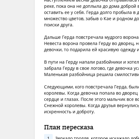
реке, пока она не доплыла до дома доброй
оставить ее у себя. Герда долго пробыла в
множество цветов, забыв о Кае и родном д
поиски друга.
Дальше Герда повстречала мудрого ворона,
Невеста ворона провела Герду во дворец, 
девочки, то подарила ей красивую одежду и
В пути на Герду напали разбойники и хотел
забрала Герду в свое логово, где девочка 
Маленькая разбойница решила смилостивит
Следующими, кого повстречала Герда, были
королевы. Когда девочка попала во дворец 
сердце и глазах. После этого мальчик все 
Снежной королевы. Когда друзья вернулись
искренность и доброту.
План пересказа
1
Зеркало тролля, которое искажало добр