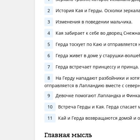
2
История Кая и Герды. Осколки зеркала
3
Изменения в поведении мальчика.
4
Кая забирает к себе во дворец Снежна
5
Герда тоскует по Каю и отправляется н
6
Герда живет в доме у старушки-волше
7
Герда встречает принцессу и принца.
8
На Герду нападают разбойники и хотят
отправляется в Лапландию вместе с север
9
Девочке помогают Лапландка и Финка
10
Встреча Герды и Кая. Герда спасает 
11
Кай и Герда возвращаются домой и о
Главная мысль