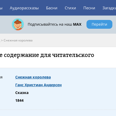
зы
Аудиорассказы
Басни
Стихи
Песни
Загадк
Подписывайтесь на наш
MAX
Перейти
с
>
Снежная королева
е содержание для читательского
ия
Снежная королева
Ганс Христиан Андерсен
Сказка
1844