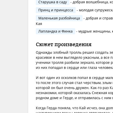
Старушка в саду
- добрая волшебница, ко
Принц и принцесса
- молодая супружеск
Маленькая разбойница
- добрая и справ
Кая
Лапландка и Финка
- мудрые женщины, к
Сюжет произведения
Однажды злобный тролль решил создать зер
красивое в нем выглядело ужасным, а все 
ученики тролля разбили зеркало, которое р
из них попадал в сердце или глаза человек
И вот один из осколков попал в сердце мал
то после этого случая стал черствым, злым
которой он был очень дружен. Как-то раз К
незнакомки, которой оказалась Снежная кор
родном доме и Герде, и отправилась с ним 
Когда Герда поняла, что Кай исчез, она долг
наступлением весны девочка отправилась на