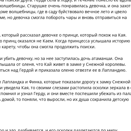
 волшебницы. Старушке очень понравилась девочка, и она захо
 доме волшебницы, где в саду буйствовало вечное лето и цвело
оме, но девочка смогла побороть чары и вновь отправиться на
 который рассказал девочке о принце, который похож на Кая.
но принц оказался не Каем. Когда принцесса услышала историю
 карету, чтобы она смогла продолжить поиски.
и убить девочку, но за нее заступилась дочь атаманши. Она
услышала от оленя, что Кай живет в замке у Снежной королевы.
ься над Гердой и приказала оленю отвезти ее в Лапландию.
 Лапландка и Финка, которые показали дорогу к замку Снежной
и увидела Кая, то своими слезами растопила осколки зеркала в 
вспомнил и узнал Герду, и они вместе поспешили убежать из пал
 домой, то поняли, что выросли, но их душа сохранила детскую
о и зло, разбивается, и его осколки разлетаются по миру.