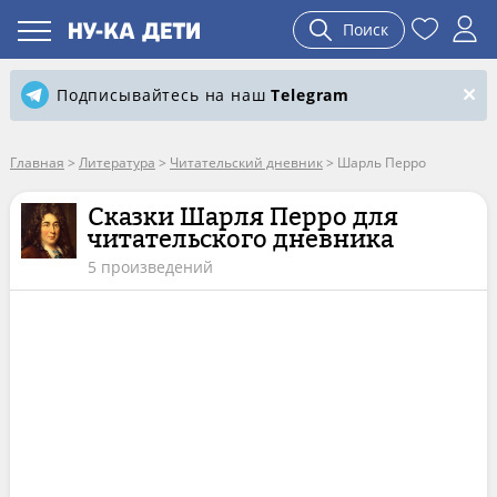
Поиск
Подписывайтесь на наш
Telegram
Главная
>
Литература
>
Читательский дневник
>
Шарль Перро
Сказки Шарля Перро для
читательского дневника
5 произведений