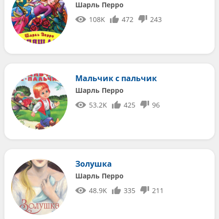
Шарль Перро
108K
472
243
Мальчик с пальчик
Шарль Перро
53.2K
425
96
Золушка
Шарль Перро
48.9K
335
211