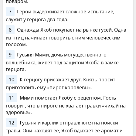
поваром.
7
Герой выдерживает сложное испытание,
служит у герцога два года.
8
Однажды Якоб покупает на рынке гусей. Одна
из птиц начинает говорить с ним человеческим
голосом.
9
Гусыня Мими, дочь могущественного
волшебника, живет под защитой Якоба в замке
герцога.
10
К герцогу приезжает друг. Князь просит
приготовить ему «пирог королевы».
11
Мими помогает Якобу с рецептом. Гость
говорит, что в пироге не хватает травки «чихай на
здоровье».
12
Гусыня и карлик отправляются на поиски
травы. Они находят ее, Якоб вдыхает ее аромат и