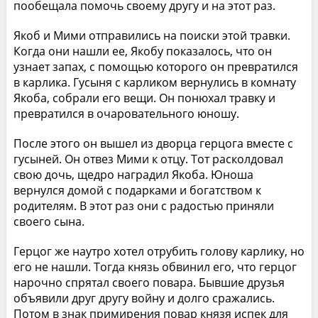
пообещала помочь своему другу и на этот раз.
Якоб и Мими отправились на поиски этой травки.
Когда они нашли ее, Якобу показалось, что он
узнает запах, с помощью которого он превратился
в карлика. Гусыня с карликом вернулись в комнату
Якоба, собрали его вещи. Он понюхал травку и
превратился в очаровательного юношу.
После этого он вышел из дворца герцога вместе с
гусыней. Он отвез Мими к отцу. Тот расколдовал
свою дочь, щедро наградил Якоба. Юноша
вернулся домой с подарками и богатством к
родителям. В этот раз они с радостью приняли
своего сына.
Герцог же наутро хотел отрубить голову карлику, но
его не нашли. Тогда князь обвинил его, что герцог
нарочно спрятал своего повара. Бывшие друзья
объявили друг другу войну и долго сражались.
Потом в знак примирения повар князя испек для