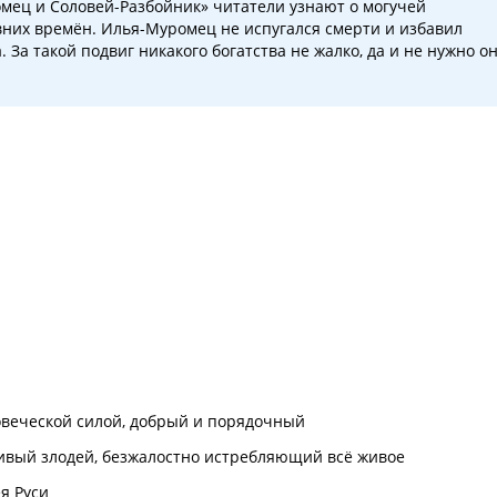
омец и Соловей-Разбойник» читатели узнают о могучей
авних времён. Илья-Муромец не испугался смерти и избавил
 За такой подвиг никакого богатства не жалко, да и не нужно о
овеческой силой, добрый и порядочный
ивый злодей, безжалостно истребляющий всё живое
ея Руси