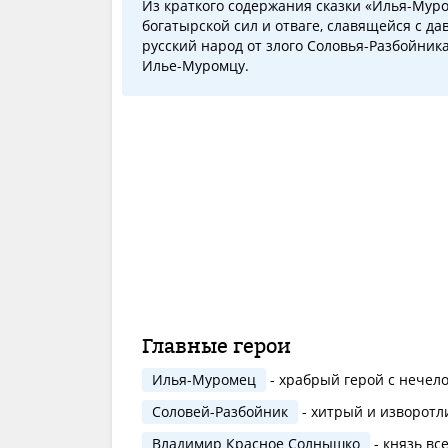
Из краткого содержания сказки «Илья-Мур
богатырской сил и отваге, славящейся с д
русский народ от злого Соловья-Разбойника.
Илье-Муромцу.
Главные герои
Илья-Муромец
- храбрый герой с нечел
Соловей-Разбойник
- хитрый и изворотл
Владимир Красное Солнышко
- князь вс