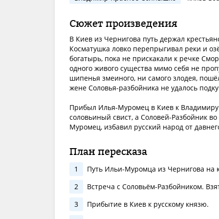
Сюжет произведения
В Киев из Чернигова путь держал крестьян
Косматушка ловко перепрыгивал реки и оз
богатырь, пока не прискакали к речке Смор
одного живого существа мимо себя не проп
шипенья змеиного, ни самого злодея, пошёл
жене Соловья-разбойника не удалось подку
Прибыл Илья-Муромец в Киев к Владимиру 
соловьиный свист, а Соловей-Разбойник во
Муромец, избавил русский народ от давнего
План пересказа
1
Путь Ильи-Муромца из Чернигова на 
2
Встреча с Соловьём-Разбойником. Взят
3
Прибытие в Киев к русскому князю.