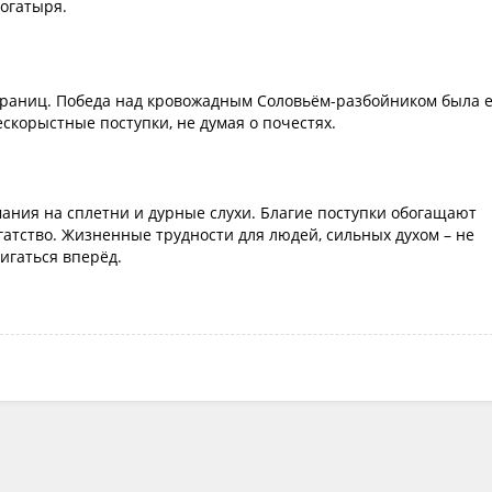
богатыря.
границ. Победа над кровожадным Соловьём-разбойником была е
скорыстные поступки, не думая о почестях.
мания на сплетни и дурные слухи. Благие поступки обогащают
гатство. Жизненные трудности для людей, сильных духом – не
игаться вперёд.