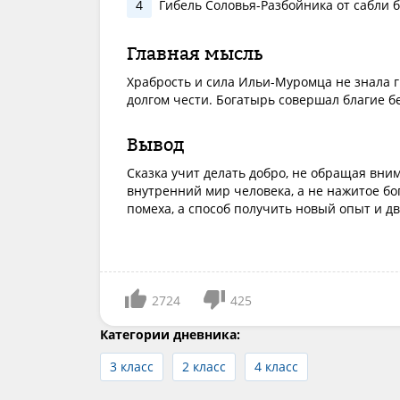
4
Гибель Соловья-Разбойника от сабли 
Главная мысль
Храбрость и сила Ильи-Муромца не знала 
долгом чести. Богатырь совершал благие бе
Вывод
Сказка учит делать добро, не обращая вни
внутренний мир человека, а не нажитое бо
помеха, а способ получить новый опыт и дв
2724
425
Категории дневника:
3 класс
2 класс
4 класс