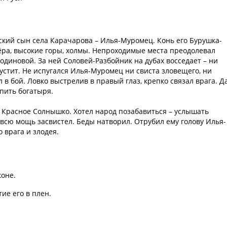
ский сын села Карачарова – Илья-Муромец. Конь его Бурушка-
ёра, высокие горы, холмы. Непроходимые места преодолевал
одиновой. За ней Соловей-Разбойник на дубах восседает – ни
устит. Не испугался Илья-Муромец ни свиста зловещего, ни
 в бой. Ловко выстрелив в правый глаз, крепко связал врага. Д
пить богатыря.
Красное Солнышко. Хотел народ позабавиться – услышать
 всю мощь засвистел. Беды натворил. Отрубил ему голову Илья-
 врага и злодея.
коне.
ие его в плен.