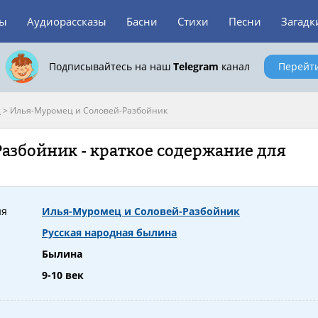
зы
Аудиорассказы
Басни
Стихи
Песни
Загадк
Подписывайтесь на наш
Telegram
канал
Перейт
с
>
Илья-Муромец и Соловей-Разбойник
азбойник - краткое содержание для
ия
Илья-Муромец и Соловей-Разбойник
Русская народная былина
Былина
9-10 век