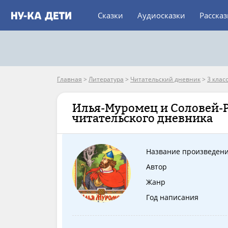
Сказки
Аудиосказки
Расска
Главная
>
Литература
>
Читательский дневник
>
3 клас
Илья-Муромец и Соловей-Р
читательского дневника
Название произведен
Автор
Жанр
Год написания