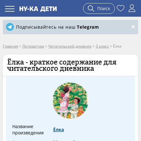
Поиск
Подписывайтесь на наш
Telegram
Главная
>
Литература
>
Читательский дневник
>
3 класс
>
Ёлка
Ёлка - краткое содержание для
читательского дневника
Название
Ёлка
произведения