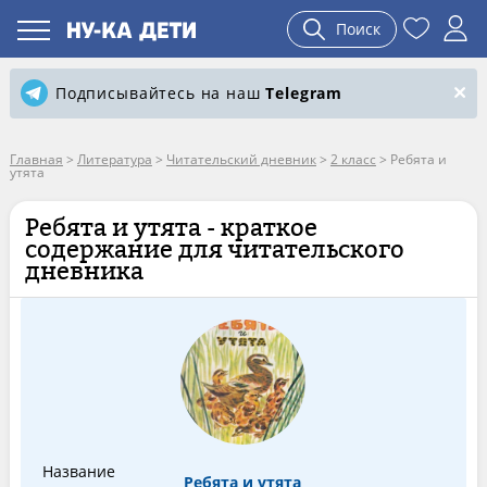
Поиск
Подписывайтесь на наш
Telegram
Главная
>
Литература
>
Читательский дневник
>
2 класс
>
Ребята и
утята
Ребята и утята - краткое
содержание для читательского
дневника
Название
Ребята и утята