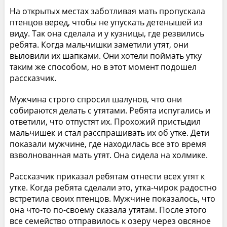
На открытых местах заботливая мать пропускала
птенцов веред, чтобы не упускать детенышей из
виду. Так она сделала и у кузницы, где резвились
ребята. Когда мальчишки заметили утят, они
выловили их шапками. Они хотели поймать утку
таким же способом, но в этот момент подошел
рассказчик.
Мужчина строго спросил шалунов, что они
собираются делать с утятами. Ребята испугались и
ответили, что отпустят их. Прохожий пристыдил
мальчишек и стал расспрашивать их об утке. Дети
показали мужчине, где находилась все это время
взволнованная мать утят. Она сидела на холмике.
Рассказчик приказал ребятам отнести всех утят к
утке. Когда ребята сделали это, утка-чирок радостно
встретила своих птенцов. Мужчине показалось, что
она что-то по-своему сказала утятам. После этого
все семейство отправилось к озеру через овсяное