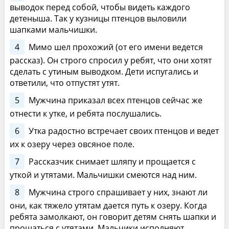
выводок перед собой, чтобы видеть каждого
детеныша. Так у кузницы птенцов выловили
шапками мальчишки.
4
Мимо шел прохожий (от его имени ведется
рассказ). Он строго спросил у ребят, что они хотят
сделать с утиным выводком. Дети испугались и
ответили, что отпустят утят.
5
Мужчина приказал всех птенцов сейчас же
отнести к утке, и ребята послушались.
6
Утка радостно встречает своих птенцов и ведет
их к озеру через овсяное поле.
7
Рассказчик снимает шляпу и прощается с
уткой и утятами. Мальчишки смеются над ним.
8
Мужчина строго спрашивает у них, знают ли
они, как тяжело утятам дается путь к озеру. Когда
ребята замолкают, он говорит детям снять шапки и
прощаться с утятами. Мальчики исполняют