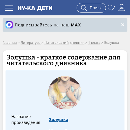
Поиск
Подписывайтесь на наш
MAX
Главная
>
Литература
>
Читательский дневник
>
1 класс
>
Золушка
Золушка - краткое содержание для
читательского дневника
Название
Золушка
произведения