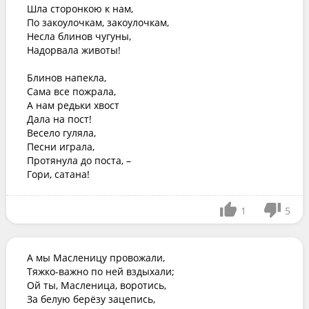
Шла сторонкою к нам,

По закоулочкам, закоулочкам,

Несла блинов чугуны,

Надорвала животы!

Блинов напекла,

Сама все пожрала,

А нам редьки хвост

Дала на пост!

Весело гуляла,

Песни играла,

Протянула до поста, –

Гори, сатана!
1
5
А мы Масленицу провожали,

Тяжко-важно по ней вздыхали;

Ой ты, Масленица, воротись,

За белую берёзу зацепись,
