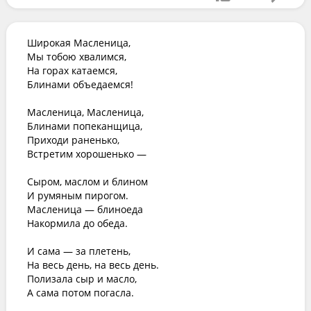
Широкая Масленица,

Мы тобою хвалимся,

На горах катаемся,

Блинами объедаемся!

Масленица, Масленица,

Блинами попеканщица,

Приходи раненько,

Встретим хорошенько —

Сыром, маслом и блином

И румяным пирогом.

Масленица — блиноеда

Накормила до обеда.

И сама — за плетень,

На весь день, на весь день.

Полизала сыр и масло,

А сама потом погасла.