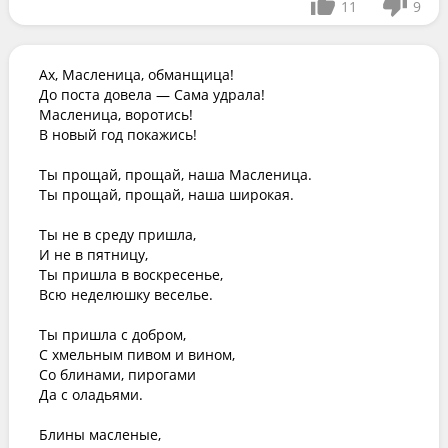
11
9
Ах, Масленица, обманщица!

До поста довела — Сама удрала!

Масленица, воротись!

В новый год покажись!

Ты прощай, прощай, наша Масленица.

Ты прощай, прощай, наша широкая.

Ты не в среду пришла,

И не в пятницу,

Ты пришла в воскресенье,

Всю неделюшку веселье.

Ты пришла с добром,

С хмельным пивом и вином,

Со блинами, пирогами

Да с оладьями.

Блины масленые,
