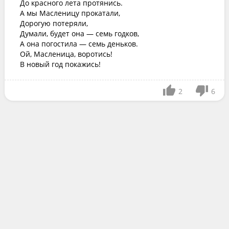
До красного лета протянись.

А мы Масленицу прокатали,

Дорогую потеряли,

Думали, будет она — семь годков,

А она погостила — семь деньков.

Ой, Масленица, воротись!

В новый год покажись!
2
6