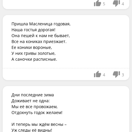
5
4
Пришла Масленица годовая,

Наша гостья дорогая!

Она пешей к нам не бывает,

Все на кониках приезжает.

Ее коники вороные,

У них гривы золотые,

А саночки расписные.
4
3
Дни последние зима

Доживает не одна:

Мы её все провожаем,

Отдохнуть годок желаем!

И теперь мы ждём весны –

Уж следы её видны!
