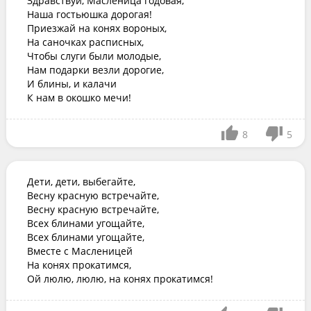
Здравствуй, Масленица годовая,

Наша гостьюшка дорогая!

Приезжай на конях вороных,

На саночках расписных,

Чтобы слуги были молодые,

Нам подарки везли дорогие,

И блины, и калачи

К нам в окошко мечи!
8
5
Дети, дети, выбегайте,

Весну красную встречайте,

Весну красную встречайте,

Всех блинами угощайте,

Всех блинами угощайте,

Вместе с Масленицей

На конях прокатимся,

Ой люлю, люлю, на конях прокатимся!