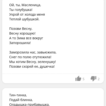
Ой, ты, Масленица,

Ты голубушка!

Укрой от холода меня

Теплой шубушкой.

Позови Весну,

Весну хорошую!

А то Зима все вокруг

Запорошила!

Заморозила нас, завьюжила,

Снег по полю отутюжила!

Мы хотим Весну, зеленушку!

Позови скорей ее, душечка!
5
2
Тин-тинка,

Подай блинка,

Оладышка-прибавышка,
