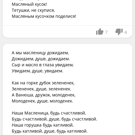
Масляный кусок!

Тетушки, не скупися,

Масляным кусочком поделися!
7
4
А мы масленицу дожидаем,

Дожидаем, душе, дожидаем.

Сыр и масло в глаза увидаем,

Увидаем, душе, увидаем.

Как на горке дубок зелененек,

Зелененек, душе, зелененек.

А Ванюша, дружок, молоденек,

Молоденек, душе, молоденек.

Наша Масленица, будь счастливой,

Будь счастливой, душе, будь счастливой.

Наша горушка будь катливой,

Будь катливой, душе, будь катливой.