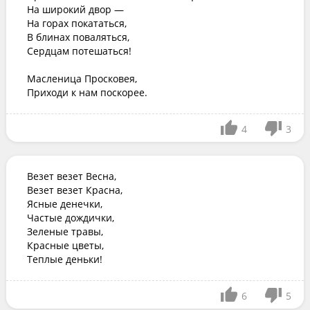
На широкий двор —

На горах покататься,

В блинах поваляться,

Сердцам потешаться!

Масленица Просковея,

Приходи к нам поскорее.
4
3
Везет везет Весна,

Везет везет Красна,

Ясные денечки,

Частые дождички,

Зеленые травы,

Красные цветы,

Теплые деньки!
6
5