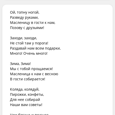
Ой, топну ногой,

Разведу руками,

Масленицу в гости к нам,

Позову с друзьями!

Заходи, заходи,

Не стой там у порога!

Раздавай нам всем подарки,

Много! Очень много!

Зима, Зима!

Мы с тобой прощаемся!

Масленица к нам с весною

В гости собирается!

Коляда, колядуй,

Пирожки, конфеты,

Для нее собирай

Наши вам советы!

Чем богаче и вкуснее
