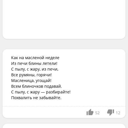
Как на масленой неделе

Из печи блины летели!

С пылу, с жару, из печи,

Все румяны, горячи!

Масленица, угощай!

Всем блиночков подавай.

С пылу, с жару — разбирайте!

Похвалить не забывайте.
52
12