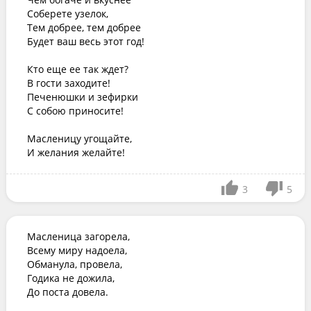
Соберете узелок,

Тем добрее, тем добрее

Будет ваш весь этот год!

Кто еще ее так ждет?

В гости заходите!

Печенюшки и зефирки

С собою приносите!

Масленицу угощайте,

И желания желайте!
3
5
Масленица загорела,

Всему миру надоела,

Обманула, провела,

Годика не дожила,

До поста довела.
