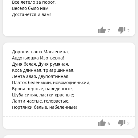
Все летело за порог.

Весело было нам!

Достанется и вам!
7
2
Дорогая наша Масленица,

Авдотьюшка Изотьевна!

Дуня белая, Дуня румяная,

Коса длинная, триаршинная,

Лента алая, двуполтинная,

Платок беленький, новомодненький,

Брови черные, наведенные,

Шуба синяя, ластки красные;

Лапти частые, головастые,

Портянки белые, набеленные!
6
2