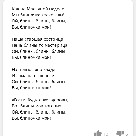
Как на Масляной неделе

Мы блиночков захотели!

Ой, блины, блины, блины,

Вы, блиночки мои!

Наша старшая сестрица

Печь блины-то мастерица.

Ой, блины, блины, блины,

Вы, блиночки мои!

На поднос она кладёт

И сама на стол несёт.

Ой, блины, блины, блины,

Вы, блиночки мои!

«Гости, будьте же здоровы,

Вот блины мои готовы».

Ой, блины, блины, блины,

Вы, блиночки мои!
13
6