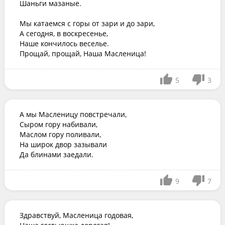
Шаньги мазаные.

Мы катаемся с горы от зари и до зари,

А сегодня, в воскресенье,

Наше кончилось веселье.

Прощай, прощай, Наша Масленица!
5
3
А мы Масленицу повстречали,

Сыром гору набивали,

Маслом гору поливали,

На широк двор зазывали

Да блинами заедали.
9
7
Здравствуй, Масленица годовая,
