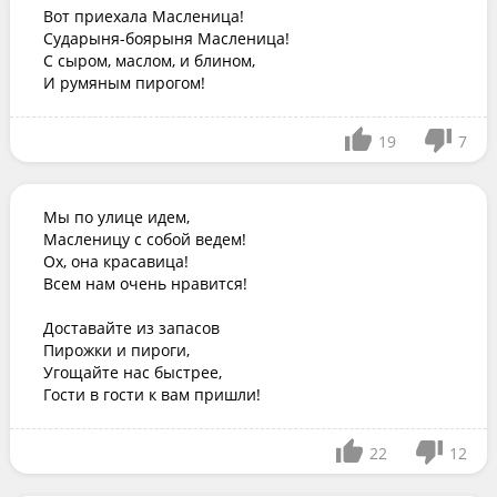
Вот приехала Масленица!

Сударыня-боярыня Масленица!

С сыром, маслом, и блином,

И румяным пирогом!
19
7
Мы по улице идем,

Масленицу с собой ведем!

Ох, она красавица!

Всем нам очень нравится!

Доставайте из запасов

Пирожки и пироги,

Угощайте нас быстрее,

Гости в гости к вам пришли!
22
12