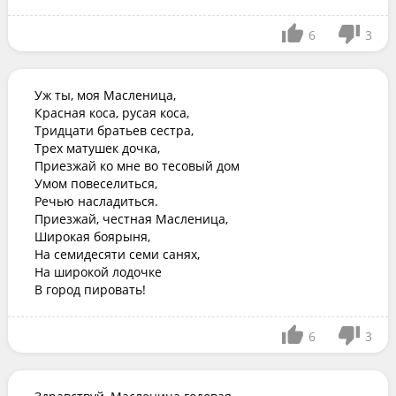
6
3
Уж ты, моя Масленица,

Красная коса, русая коса,

Тридцати братьев сестра,

Трех матушек дочка,

Приезжай ко мне во тесовый дом

Умом повеселиться,

Речью насладиться.

Приезжай, честная Масленица,

Широкая боярыня,

На семидесяти семи санях,

На широкой лодочке

В город пировать!
6
3