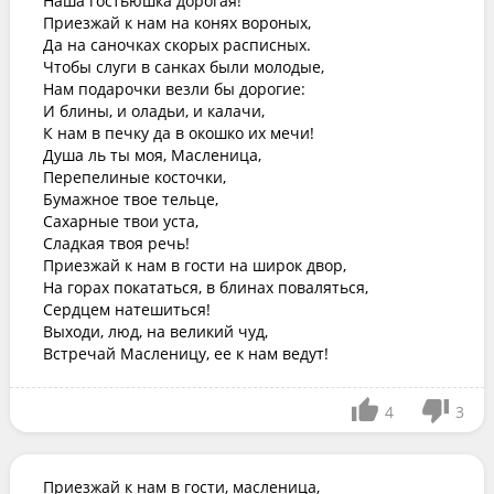
Наша гостьюшка дорогая!

Приезжай к нам на конях вороных,

Да на саночках скорых расписных.

Чтобы слуги в санках были молодые,

Нам подарочки везли бы дорогие:

И блины, и оладьи, и калачи,

К нам в печку да в окошко их мечи!

Душа ль ты моя, Масленица,

Перепелиные косточки,

Бумажное твое тельце,

Сахарные твои уста,

Сладкая твоя речь!

Приезжай к нам в гости на широк двор,

На горах покататься, в блинах поваляться,

Сердцем натешиться!

Выходи, люд, на великий чуд,

Встречай Масленицу, ее к нам ведут!
4
3
Приезжай к нам в гости, масленица,
