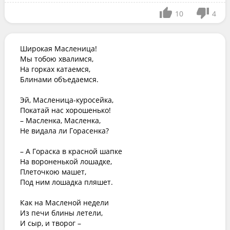
10
4
Широкая Масленица!

Мы тобою хвалимся,

На горках катаемся,

Блинами объедаемся.

Эй, Масленица-куросейка,

Покатай нас хорошенько!

– Масленка, Масленка,

Не видала ли Горасенка?

– А Гораска в красной шапке

На вороненькой лошадке,

Плеточкою машет,

Под ним лошадка пляшет.

Как на Масленой недели

Из печи блины летели,

И сыр, и творог –
