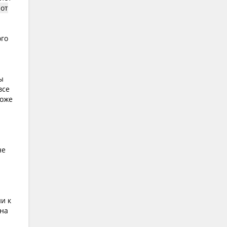
 от
ого
ы
все
тоже
не
и к
 на