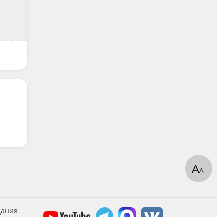
А
А
дания