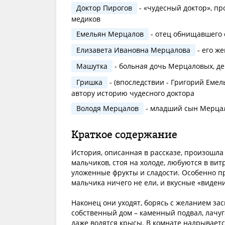
Доктор Пирогов
- «чудесный доктор», п
медиков
Емельян Мерцалов
- отец обнищавшего 
Елизавета Ивановна Мерцалова
- его же
Машутка
- больная дочь Мерцаловых, де
Гришка
- (впоследствии - Григорий Еме
автору историю чудесного доктора
Володя Мерцалов
- младший сын Мерца
Краткое содержание
История, описанная в рассказе, произошла
мальчиков, стоя на холоде, любуются в вит
уложенные фрукты и сладости. Особенно п
мальчика ничего не ели, и вкусные «виден
Наконец они уходят, борясь с желанием зас
собственный дом – каменный подвал, лачуг
даже водятся крысы. В комнате надрывается