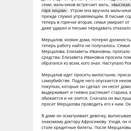
семи, мальчиков встречает мать,
высокая
горя лицом
. Утром она вручила мальчикам
прежде служил управляющим. В письме сод
теперь в горячке вторая, семья умирает о
даже ударил и письмо передавать отказалс
Мерцалов, хозяин дома, потерял должност
теперь работу найти не получалось. Семья
Мерцалова, Елизаветы Ивановны, пропало 
средства: Елизавета Ивановна просила пом
обратился ко всем, кого знал. Наступало Ро
Мерцалов идет просить милостыню, присажи
самоубийстве. Подле него опускается неизвес
покупках, которые он сделал: он несет дом
выдерживает и гневно распекает старика,
обижается и не злится. Сначала он выслуш
просит Мерцалова проводить его к ним. Ока
В доме он осматривает девочку, выписывает
знакомому доктору Афросимову. Уходя, он 
столе кредитные билеты. После Мерцаловы