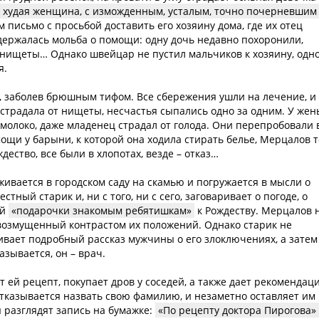
, худая женщина, с изможденным, усталым, точно почерневшим
 письмо с просьбой доставить его хозяину дома, где их отец
ержалась мольба о помощи: одну дочь недавно похоронили,
т нищеты… Однако швейцар не пустил мальчиков к хозяину, одн
я.
ь, заболев брюшным тифом. Все сбережения ушли на лечение, и
 страдала от нищеты, несчастья сыпались одно за одним. У жен
молоко, даже младенец страдал от голода. Они перепробовали 
ощи у барыни, к которой она ходила стирать белье, Мерцалов 
ждество, все были в хлопотах, везде – отказ…
вается в городском саду на скамью и погружается в мысли о
тный старик и, ни с того, ни с сего, заговаривает о погоде, о
ой
подарочки знакомым ребятишкам
к Рождеству. Мерцалов 
 возмущенный контрастом их положений. Однако старик не
ивает подробный рассказ мужчины о его злоключениях, а затем
зывается, он – врач.
 ей рецепт, покупает дров у соседей, а также дает рекомендаци
отказывается назвать свою фамилию, и незаметно оставляет им
 разглядят запись на бумажке:
По рецепту доктора Пирогова