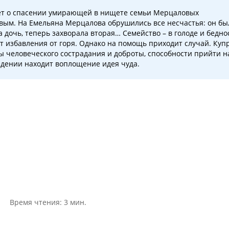
ует о спасении умирающей в нищете семьи Мерцаловых
ым. На Емельяна Мерцалова обрушились все несчастья: он бы
а дочь, теперь захворала вторая… Семейство – в голоде и бедно
ит избавления от горя. Однако на помощь приходит случай. Куп
мы человеческого сострадания и доброты, способности прийти н
едении находит воплощение идея чуда.
Время чтения: 3 мин.