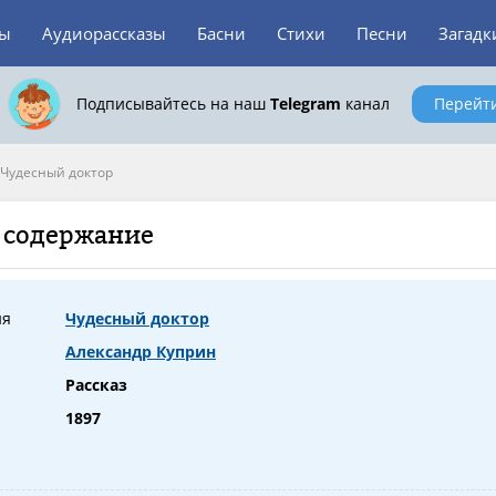
зы
Аудиорассказы
Басни
Стихи
Песни
Загадк
Подписывайтесь на наш
Telegram
канал
Перейт
Чудесный доктор
е содержание
ия
Чудесный доктор
Александр Куприн
Рассказ
1897