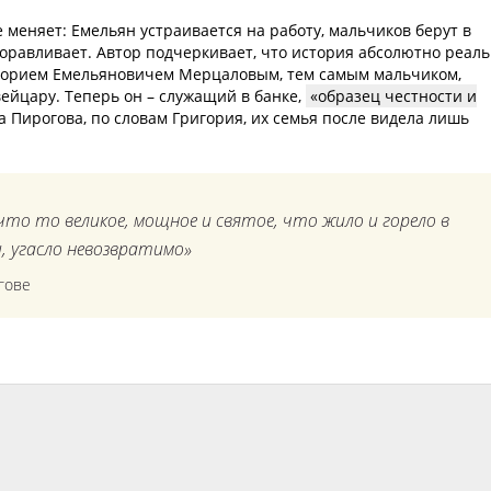
меняет: Емельян устраивается на работу, мальчиков берут в
оравливает. Автор подчеркивает, что история абсолютно реаль
ригорием Емельяновичем Мерцаловым, тем самым мальчиком,
ейцару. Теперь он – служащий в банке,
образец честности и
ра Пирогова, по словам Григория, их семья после видела лишь
 что то великое, мощное и святое, что жило и горело в
, угасло невозвратимо»
гове