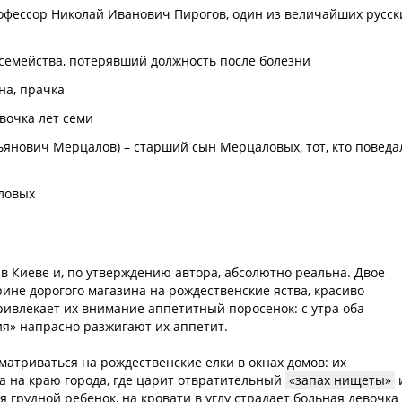
рофессор Николай Иванович Пирогов, один из величайших русск
семейства, потерявший должность после болезни
на, прачка
вочка лет семи
льянович Мерцалов) – старший сын Мерцаловых, тот, кто поведа
ловых
 в Киеве и, по утверждению автора, абсолютно реальна. Двое
рине дорогого магазина на рождественские яства, красиво
ривлекает их внимание аппетитный поросенок: с утра оба
ия» напрасно разжигают их аппетит.
матриваться на рождественские елки в окнах домов: их
а на краю города, где царит отвратительный
запах нищеты
 грудной ребенок, на кровати в углу страдает больная девочка