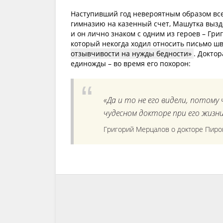
Наступивший год невероятным образом все 
гимназию на казенный счет, Машутка вызд
и он лично знаком с одним из героев – Г
который некогда ходил относить письмо шв
отзывчивости на нужды бедности
. Докто
единожды – во время его похорон:
«Да и то не его видели, потому
чудесном докторе при его жизни
Григорий Мерцалов о докторе Пиро