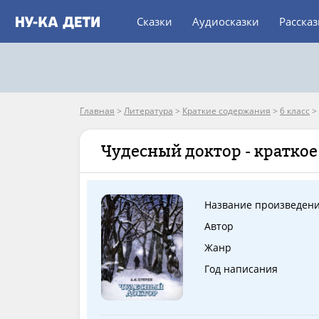
Сказки
Аудиосказки
Расска
Главная
>
Литература
>
Краткие содержания
>
6 класс
>
Чудесный доктор - кратко
Название произведен
Автор
Жанр
Год написания