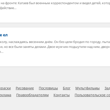
 на фронте: Катаев был военным корреспондентом и видел детей, кот
 Действие…
е ел
олу, наслаждаясь весенним днём. Он без цели бродил по городу, пыта
и, но все были заняты делами. Двое мужчин подшутили над ним, двор
со…
краски
Рисование
Пословицы
Блог
Мультфильмы
За
еклама
Правообладателям
Контакты
Пользовательское с