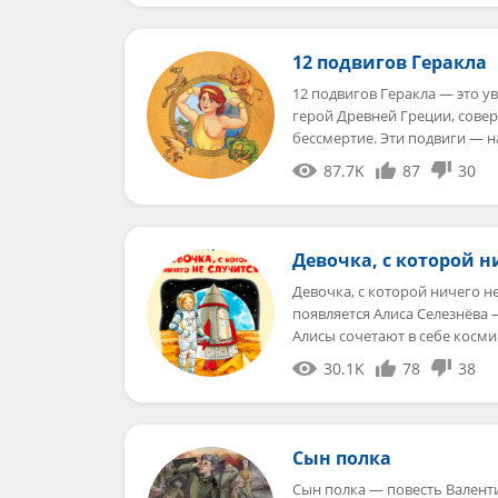
12 подвигов Геракла
12 подвигов Геракла — это у
герой Древней Греции, сове
бессмертие. Эти подвиги — 
87.7K
87
30
Девочка, с которой н
Девочка, с которой ничего н
появляется Алиса Селезнёва
Алисы сочетают в себе косм
30.1K
78
38
Сын полка
Сын полка — повесть Валенти