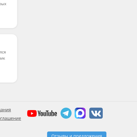
орых
лся
ник
дания
оглашение
Отзывы и предложения