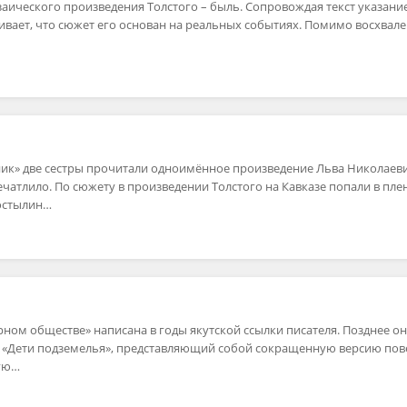
аического произведения Толстого – быль. Сопровождая текст указани
кивает, что сюжет его основан на реальных событиях. Помимо восхвал
нник» две сестры прочитали одноимённое произведение Льва Николаев
ечатлило. По сюжету в произведении Толстого на Кавказе попали в плен
остылин…
урном обществе» написана в годы якутской ссылки писателя. Позднее о
з «Дети подземелья», представляющий собой сокращенную версию пов
ую…