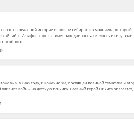
основан на реальной истории из жизни сибирского мальчика, который
ской тайге. Астафьев прославляет находчивость, смелость и силу воли
, способного…
92
атоновым в 1945 году, и конечно же, посвящён военной тематике. Авто
 влияния войны на детскую психику. Главный герой Никита опасается,
е…
5