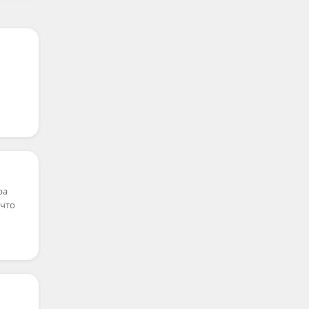
ра
 что