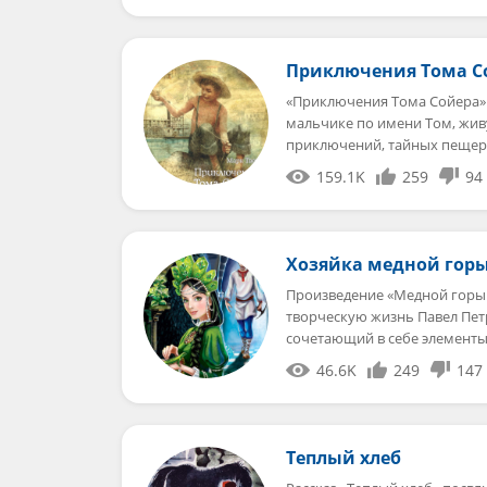
Приключения Тома С
«Приключения Тома Сойера» 
мальчике по имени Том, жив
приключений, тайных пещер
159.1K
259
94
Хозяйка медной гор
Произведение «Медной горы х
творческую жизнь Павел Петр
сочетающий в себе элемент
46.6K
249
147
Теплый хлеб