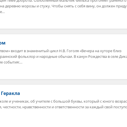
ящен теме доброты. Озлобленный мальчик Филька прогоняет раненого
 на деревню морозы и стужу. Чтобы снять с себя вину, он должен прид
зе…
вом
вом» входит в знаменитый цикл Н.В. Гоголя «Вечера на хуторе близ
раинский фольклор и народные обычаи. В канун Рождества в селе Дик
ие события:…
 Геракла
 школе и учениках, об учителе с большой буквы, который с юного возрас
, честности, нравственности и ответственности за каждый свой поступо