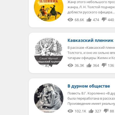
Жанр этого небольшого проз
жанра, Л. Н. Толстой подчер
доблести русского офицера…
68.6K
474
440
Кавказский пленник
В рассказе «Кавказский пле
Толстого, и оно их сильно вп
татарам офицеры Жилин и К
36.3K
364
136
В дурном обществе
Повесть В.Г. Короленко «В д
была переработана в расска
Произведение имеет реальн
102.1K
327
88