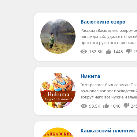
Васюткино озеро
Рассказ «Васюткино озеро» 
однажды заблудился в енисей
простого русского паренька
152.3K
1445
2
Никита
Этот рассказ был написан Пл
волновал вопрос последствий
вокруг него все чужие и злы
98.5K
1046
24
Кавказский пленник