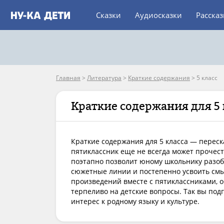
Сказки
Аудиосказки
Расска
Главная
>
Литература
>
Краткие содержания
>
5 класс
Краткие содержания для 5 
Краткие содержания для 5 класса — переск
пятиклассник еще не всегда может прочесть
поэтапно позволит юному школьнику разоб
сюжетные линии и постепенно усвоить смы
произведений вместе с пятиклассниками, 
терпеливо на детские вопросы. Так вы подг
интерес к родному языку и культуре.