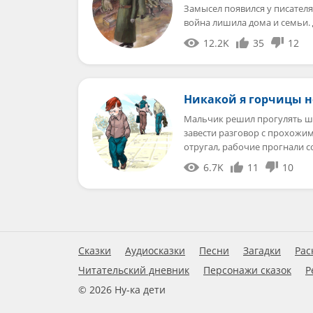
Замысел появился у писателя
война лишила дома и семьи.
12.2K
35
12
Никакой я горчицы н
Мальчик решил прогулять шк
завести разговор с прохожим
отругал, рабочие прогнали 
6.7K
11
10
Сказки
Аудиосказки
Песни
Загадки
Рас
Читательский дневник
Персонажи сказок
Р
© 2026 Ну-ка дети