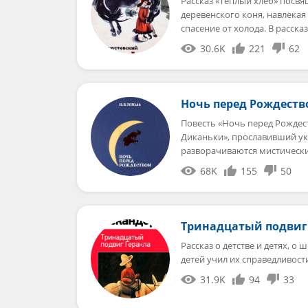
Рассказ «Теплый хлеб» посв
деревенского коня, навлекая
спасение от холода. В расска
30.6K
221
62
Ночь перед Рождест
Повесть «Ночь перед Рождест
Диканьки», прославивший ук
разворачиваются мистическ
68K
155
50
Тринадцатый подвиг
Рассказ о детстве и детях, о
детей учил их справедливости
31.9K
94
33