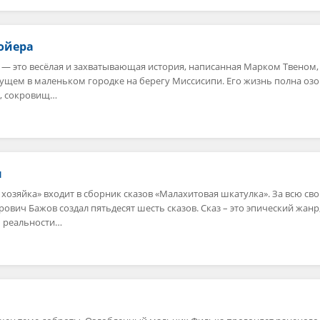
ойера
— это весёлая и захватывающая история, написанная Марком Твеном,
ущем в маленьком городке на берегу Миссисипи. Его жизнь полна озо
, сокровищ…
ы
озяйка» входит в сборник сказов «Малахитовая шкатулка». За всю св
ович Бажов создал пятьдесят шесть сказов. Сказ – это эпический жанр
ы реальности…