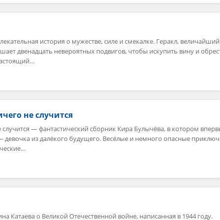
влекательная история о мужестве, силе и смекалке. Геракл, величайший
ршает двенадцать невероятных подвигов, чтобы искупить вину и обрес
настоящий…
ичего не случится
е случится — фантастический сборник Кира Булычёва, в котором впер
 — девочка из далёкого будущего. Весёлые и немного опасные приклю
ические…
на Катаева о Великой Отечественной войне, написанная в 1944 году.