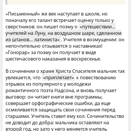
«Письменный» же век наступает в школе, но
поначалу его талант встречает оценку только у
сверстников: он пишет поэму о
путешествии…
учителей на Луну, на воздушном шаре, сделанном
из штанов… латиниста
. Учителя в возмущении: он
непочтительно отзывается о наставниках!
«Гонорар» за поэму он получает в виде
шестичасового наказания в воскресенье.
В сочинении о храме Христа Спасителя мальчик так
увлекается, что
приплетает
к повествованию
отрывок из популярного у молодежи
романтичного поэта Надсона, и вновь получает
выговор: он читает книги вне программы,
совершает орфографические ошибки, да еще
осмеливается защищать свои сочинения перед
старшими. Учитель ставит ему кол. Сочинительство
не доводит до добра: мальчика оставляют на
второй год, но зато у него меняется учитель