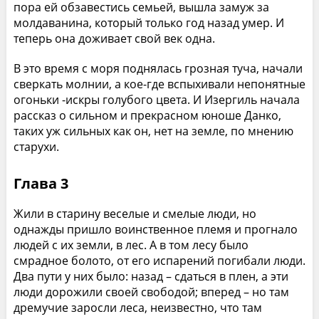
пора ей обзавестись семьей, вышла замуж за
молдаванина, который только год назад умер. И
теперь она доживает свой век одна.
В это время с моря поднялась грозная туча, начали
сверкать молнии, а кое-где вспыхивали непонятные
огоньки -искры голубого цвета. И Изергиль начала
рассказ о сильном и прекрасном юноше Данко,
таких уж сильных как он, нет на земле, по мнению
старухи.
Глава 3
Жили в старину веселые и смелые люди, но
однажды пришло воинственное племя и прогнало
людей с их земли, в лес. А в том лесу было
смрадное болото, от его испарений погибали люди.
Два пути у них было: назад – сдаться в плен, а эти
люди дорожили своей свободой; вперед – но там
дремучие заросли леса, неизвестно, что там