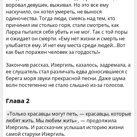
воровал девушек, выживал. Но это все ему
наскучило, он хотел умереть, не вынося
одиночества. Тогда люди, смеясь над тем, кто
причинил им столько горя, стали смотреть, как
Ларра пытался себя убить и не мог. Так с той поры
и ожидает он смерти. «Ему нет жизни и смерть не
улыбается ему. И нет ему места среди людей…Вот
как был поражен человек за гордость!»
Закончив рассказ, Изергиль, казалось, задремала, а
ее слушатель стал различать едва доносившиеся с
берега моря звуки прекрасной песни. Даже шума
волн постепенно не стало слышно из-за голосов.
Глава 2
Только красавцы могут петь, — красавцы, которые
любят жить. Мы любим жить
, — продолжила
Изергиль. И рассказчик услышал историю жизни
самой старухи Изергиль.