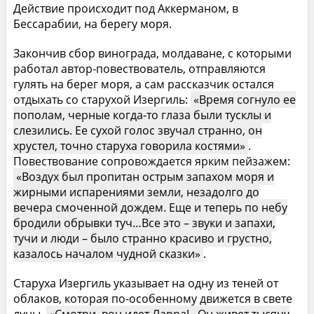
Действие происходит под Аккерманом, в
Бессарабии, на берегу моря.
Закончив сбор винограда, молдаване, с которыми
работал автор-повествователь, отправляются
гулять на берег моря, а сам рассказчик остался
отдыхать со старухой Изергиль:
Время согнуло ее
пополам, черные когда-то глаза были тусклы и
слезились. Ее сухой голос звучал странно, он
хрустел, точно старуха говорила костями
.
Повествование сопровождается ярким пейзажем:
Воздух был пропитан острым запахом моря и
жирными испарениями земли, незадолго до
вечера смоченной дождем. Еще и теперь по небу
бродили обрывки туч…Все это – звуки и запахи,
тучи и люди – было странно красиво и грустно,
казалось началом чудной сказки
.
Старуха Изергиль указывает на одну из теней от
облаков, которая по-особенному движется в свете