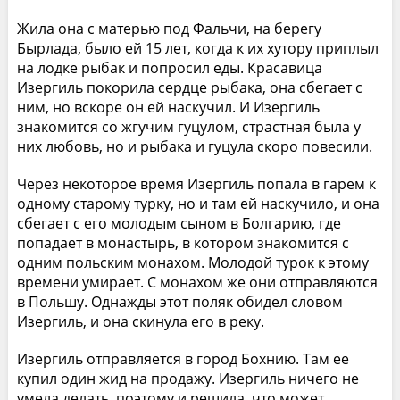
Жила она с матерью под Фальчи, на берегу
Бырлада, было ей 15 лет, когда к их хутору приплыл
на лодке рыбак и попросил еды. Красавица
Изергиль покорила сердце рыбака, она сбегает с
ним, но вскоре он ей наскучил. И Изергиль
знакомится со жгучим гуцулом, страстная была у
них любовь, но и рыбака и гуцула скоро повесили.
Через некоторое время Изергиль попала в гарем к
одному старому турку, но и там ей наскучило, и она
сбегает с его молодым сыном в Болгарию, где
попадает в монастырь, в котором знакомится с
одним польским монахом. Молодой турок к этому
времени умирает. С монахом же они отправляются
в Польшу. Однажды этот поляк обидел словом
Изергиль, и она скинула его в реку.
Изергиль отправляется в город Бохнию. Там ее
купил один жид на продажу. Изергиль ничего не
умела делать, поэтому и решила, что может