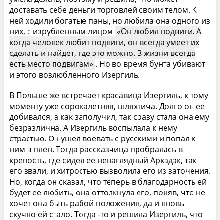
доставать себе деньги торговлей своим телом. К
ней ходили богатые паны, но любила она одного из
них, с изрубленным лицом
Он любил подвиги. А
когда человек любит подвиги, он всегда умеет их
сделать и найдет, где это можно. В жизни всегда
есть место подвигам
. Но во время бунта убивают
и этого возлюбленного Изергиль.
В Польше же встречает красавица Изергиль, к тому
моменту уже сорокалетняя, шляхтича. Долго он ее
добивался, а как заполучил, так сразу стала она ему
безразлична. А Изергиль воспылала к нему
страстью. Он ушел воевать с русскими и попал к
ним в плен. Тогда рассказчица пробралась в
крепость, где сидел ее ненаглядный Аркадэк, так
его звали, и хитростью вызволила его из заточения.
Но, когда он сказал, что теперь в благодарность ей
будет ее любить, она оттолкнула его, поняв, что не
хочет она быть рабой положения, да и вновь
скучно ей стало. Тогда -то и решила Изергиль, что