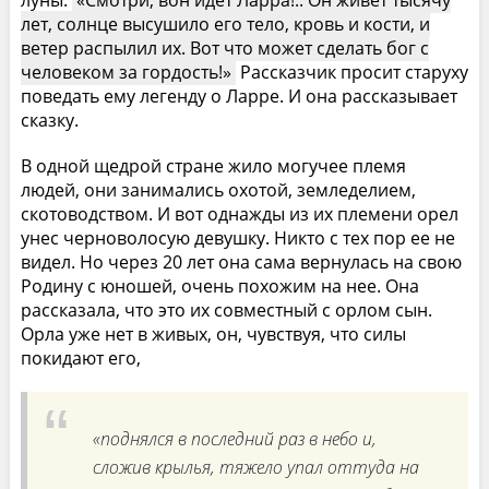
луны.
Смотри, вон идет Ларра!.. Он живет тысячу
лет, солнце высушило его тело, кровь и кости, и
ветер распылил их. Вот что может сделать бог с
человеком за гордость!
Рассказчик просит старуху
поведать ему легенду о Ларре. И она рассказывает
сказку.
В одной щедрой стране жило могучее племя
людей, они занимались охотой, земледелием,
скотоводством. И вот однажды из их племени орел
унес черноволосую девушку. Никто с тех пор ее не
видел. Но через 20 лет она сама вернулась на свою
Родину с юношей, очень похожим на нее. Она
рассказала, что это их совместный с орлом сын.
Орла уже нет в живых, он, чувствуя, что силы
покидают его,
«поднялся в последний раз в небо и,
сложив крылья, тяжело упал оттуда на