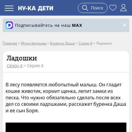
Поиск
Подписывайтесь на наш
MAX
Главная
>
Мультфильмы
>
Бурёнка Даша
>
Сезон 4
>
Ладошки
Ладошки
Сезон 4
> Серия 4
В лесу появляется любопытный малыш. Он гладит
кошке животик, кормит щенка, лепит замки из
песка. Что нужно обязательно сделать после всех
дел со своими ладошками, расскажет буренка Даша
и ее сын Боря.