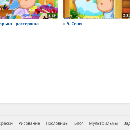
2:29
2:3
Борька - растеряша
9. Сени
краски
Рисование
Пословицы
Блог
Мультфильмы
За