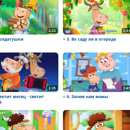
2:23
2:5
Солдатушки
3. Во саду ли в огороде
2:35
2:4
Светит месяц - светит
6. Зачем нам мамы
й