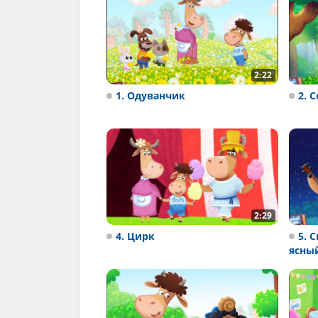
2:22
1. Одуванчик
2. 
2:29
4. Цирк
5. 
ясны