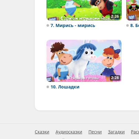
2:26
7. Мирись - мирись
8. 
2:28
10. Лошадки
Сказки
Аудиосказки
Песни
Загадки
Рас