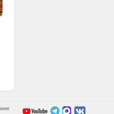
5
дания