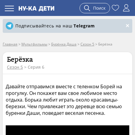
Поиск
Подписывайтесь на наш
Telegram
Главная
>
Мультфильмы
>
Бурёнка Даша
>
Сезон 5
>
Берёзка
Берёзка
Сезон 5
> Серия 6
Давайте отправимся вместе с теленком Борей на
прогулку. Он покажет вам свое любимое место
отдыха. Борька любит играть около красавицы-
березки. Чем привлекает это деревце всю семью
буренки Даши, поведает веселая песенка.