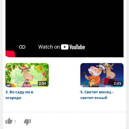
2:54
2:35
3. Во саду ли в
5. Светит месяц -
огороде
светит ясный
1