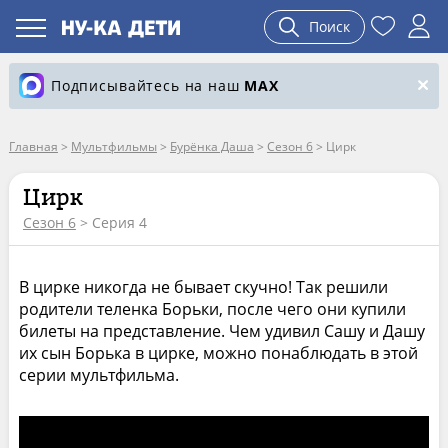
Поиск
Подписывайтесь на наш
MAX
Главная
>
Мультфильмы
>
Бурёнка Даша
>
Сезон 6
>
Цирк
Цирк
Сезон 6
> Серия 4
В цирке никогда не бывает скучно! Так решили
родители теленка Борьки, после чего они купили
билеты на представление. Чем удивил Сашу и Дашу
их сын Борька в цирке, можно понаблюдать в этой
серии мультфильма.