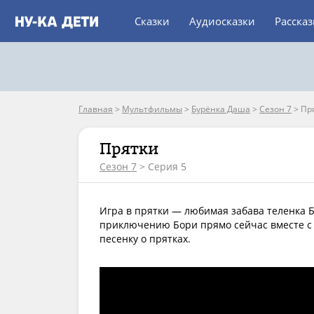
Сказки
Аудиосказки
Расска
Главная
>
Мультфильмы
>
Бурёнка Даша
>
Сезон 7
>
Пр
Прятки
Сезон 7
> Серия 5
Игра в прятки — любимая забава теленка Б
приключению Бори прямо сейчас вместе с д
песенку о прятках.