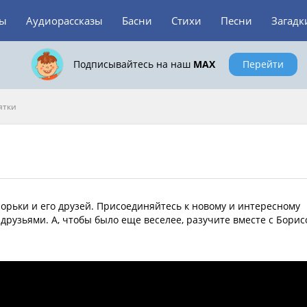
зы
Аудиорассказы
Басни
Стихи
Песни
Загадк
Подписывайтесь на наш
MAX
Перейти
ятки
орьки и его друзей. Присоединяйтесь к новому и интересному
рузьями. А, чтобы было еще веселее, разучите вместе с Борис