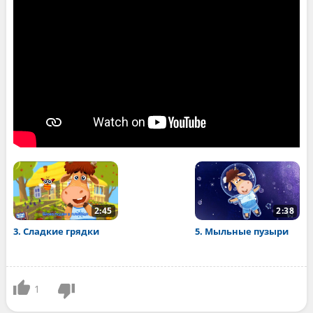
2:45
2:38
3. Сладкие грядки
5. Мыльные пузыри
1