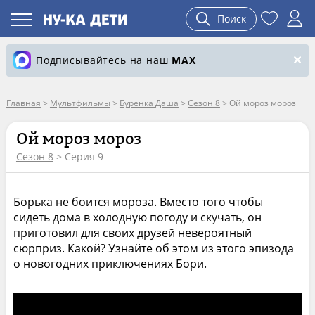
Поиск
Подписывайтесь на наш
MAX
Главная
>
Мультфильмы
>
Бурёнка Даша
>
Сезон 8
>
Ой мороз мороз
Ой мороз мороз
Сезон 8
> Серия 9
Борька не боится мороза. Вместо того чтобы
сидеть дома в холодную погоду и скучать, он
приготовил для своих друзей невероятный
сюрприз. Какой? Узнайте об этом из этого эпизода
о новогодних приключениях Бори.