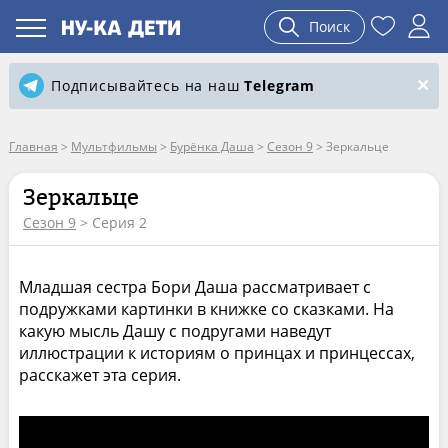
Поиск
Подписывайтесь на наш
Telegram
Главная
>
Мультфильмы
>
Бурёнка Даша
>
Сезон 9
>
Зеркальце
Зеркальце
Сезон 9
> Серия 2
Младшая сестра Бори Даша рассматривает с
подружками картинки в книжке со сказками. На
какую мысль Дашу с подругами наведут
иллюстрации к историям о принцах и принцессах,
расскажет эта серия.