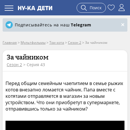
Поиск
Подписывайтесь на наш
Telegram
Главная
>
Мультфильмы
>
Три кота
>
Сезон 2
>
За чайником
За чайником
Сезон 2
> Серия 43
Перед общим семейным чаепитием в семье рыжих
котов внезапно ломается чайник. Папа вместе с
котятами отправляется в магазин за новым
устройством. Что они приобретут в супермаркете,
отправившись только за чайником?