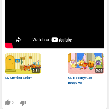
5:11
5:09
42. Кот без забот
44. Проснуться
вовремя
2