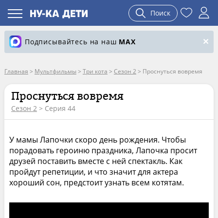
Поиск
Подписывайтесь на наш
MAX
Главная
>
Мультфильмы
>
Три кота
>
Сезон 2
>
Проснуться вовремя
Проснуться вовремя
Сезон 2
> Серия 44
У мамы Лапочки скоро день рождения. Чтобы
порадовать героиню праздника, Лапочка просит
друзей поставить вместе с ней спектакль. Как
пройдут репетиции, и что значит для актера
хороший сон, предстоит узнать всем котятам.