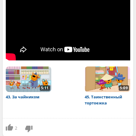
5:11
5:09
43. За чайником
45. Таинственный
тортоежка
2