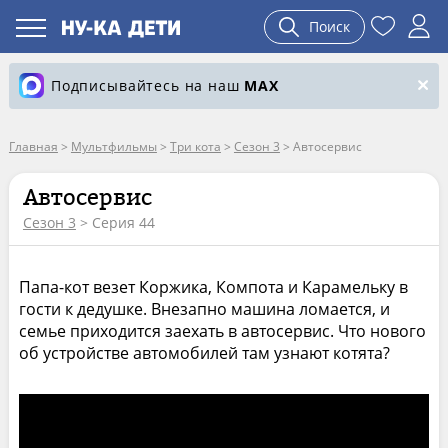
Поиск
Подписывайтесь на наш
MAX
Главная
>
Мультфильмы
>
Три кота
>
Сезон 3
>
Автосервис
Автосервис
Сезон 3
> Серия 44
Папа-кот везет Коржика, Компота и Карамельку в
гости к дедушке. Внезапно машина ломается, и
семье приходится заехать в автосервис. Что нового
об устройстве автомобилей там узнают котята?