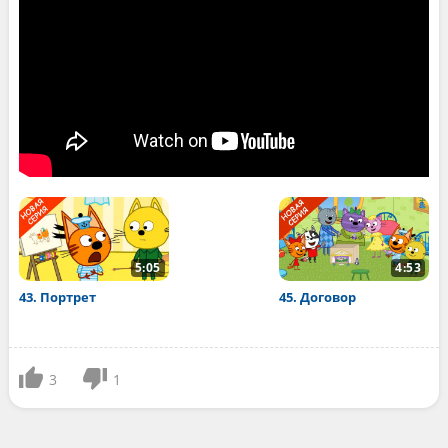
5:05
4:53
43. Портрет
45. Договор
3
1