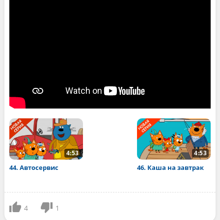
4:53
4:53
44. Автосервис
46. Каша на завтрак
4
1