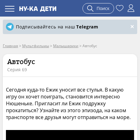
Поиск
Подписывайтесь на наш
Telegram
Главная
>
Мультфильмы
>
Малышарики
>
Автобус
Автобус
Серия 69
Сегодня куда-то Ежик уносит все стулья. В какую
игру он хочет поиграть, становится интересно
Нюшеньке. Пригласит ли Ежик подружку
прокатиться? Узнайте из этого эпизода, на каком
транспорте все друзья могут отправиться на море.