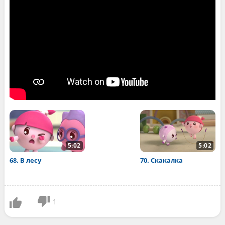
5:02
5:02
68. В лесу
70. Скакалка
1