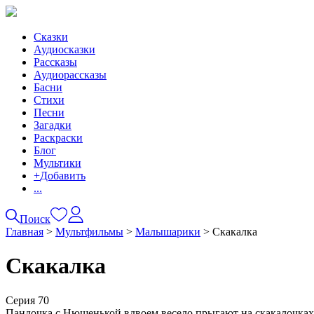
Сказки
Аудиосказки
Рассказы
Аудиорассказы
Басни
Стихи
Песни
Загадки
Раскраски
Блог
Мультики
+
Добавить
...
Поиск
Главная
>
Мультфильмы
>
Малышарики
>
Скакалка
Скакалка
Серия 70
Пандочка с Нюшенькой вдвоем весело прыгают на скакалочках. 