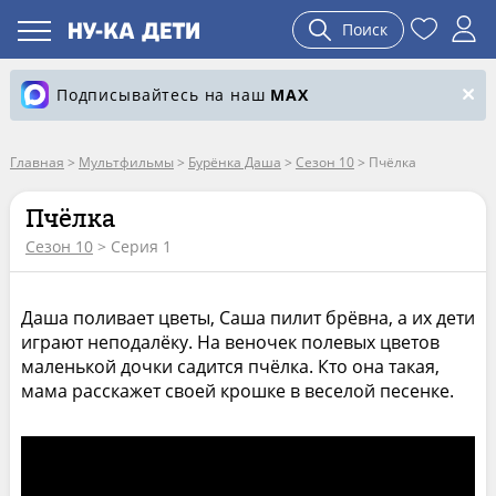
Поиск
Подписывайтесь на наш
MAX
Главная
>
Мультфильмы
>
Бурёнка Даша
>
Сезон 10
>
Пчёлка
Пчёлка
Сезон 10
> Серия 1
Даша поливает цветы, Саша пилит брёвна, а их дети
играют неподалёку. На веночек полевых цветов
маленькой дочки садится пчёлка. Кто она такая,
мама расскажет своей крошке в веселой песенке.