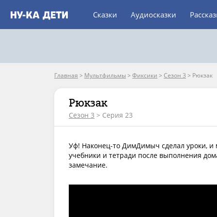
Сказки
Аудиосказки
Расска
Главная
>
Мультфильмы
>
Фиксики
>
Сезон 3
>
Рюкзак
Рюкзак
Сезон 3
> Серия 23
Уф! Наконец-то ДимДимыч сделал уроки, и 
учебники и тетради после выполнения дома
замечание.