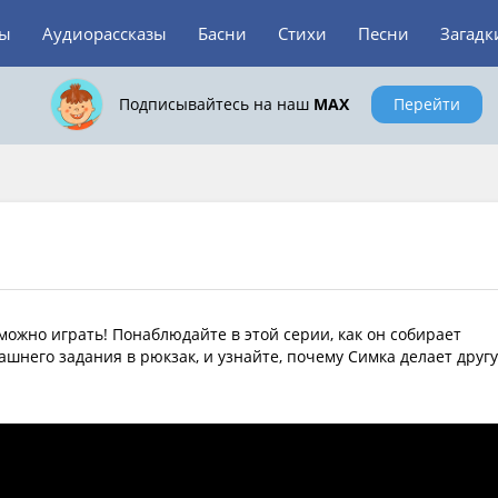
зы
Аудиорассказы
Басни
Стихи
Песни
Загадк
Подписывайтесь на наш
MAX
Перейти
можно играть! Понаблюдайте в этой серии, как он собирает
шнего задания в рюкзак, и узнайте, почему Симка делает другу