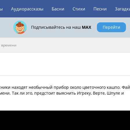
зы
Аудиорассказы
Басни
Стихи
Песни
Загадк
Подписывайтесь на наш
MAX
Перейти
 времени
ссники находят необычный прибор около цветочного кашпо. Фа
ени. Так ли это, предстоит выяснить Игреку, Верте, Шпуле и