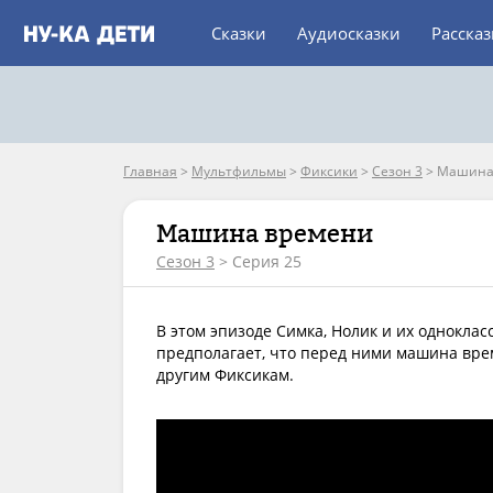
Сказки
Аудиосказки
Расска
Главная
>
Мультфильмы
>
Фиксики
>
Сезон 3
>
Машина
Машина времени
Сезон 3
> Серия 25
В этом эпизоде Симка, Нолик и их однокла
предполагает, что перед ними машина врем
другим Фиксикам.