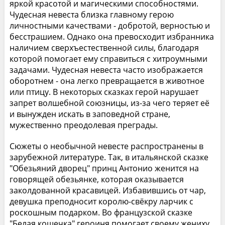
яркой красотой и магическими способностями.
Чудесная невеста близка главному герою
личностными качествами - добротой, верностью и
бесстрашием. Однако она превосходит избранника
наличием сверхъестественной силы, благодаря
которой помогает ему справиться с хитроумными
задачами. Чудесная невеста часто изображается
оборотнем - она легко превращается в животное
или птицу. В некоторых сказках герой нарушает
запрет волшебной союзницы, из-за чего теряет её
и вынужден искать в заповедной стране,
мужественно преодолевая преграды.
Сюжеты о необычной невесте распространены в
зарубежной литературе. Так, в итальянской сказке
"Обезьяний дворец" принц Антонио женится на
говорящей обезьянке, которая оказывается
заколдованной красавицей. Избавившись от чар,
девушка преподносит королю-свёкру ларчик с
роскошным подарком. Во французской сказке
"Белая кошечка" героиня помогает своему жениху