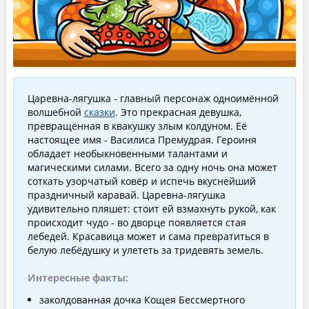
Царевна-лягушка - главный персонаж одноимённой
волшебной
сказки
. Это прекрасная девушка,
превращённая в квакушку злым колдуном. Её
настоящее имя - Василиса Премудрая. Героиня
обладает необыкновенными талантами и
магическими силами. Всего за одну ночь она может
соткать узорчатый ковёр и испечь вкуснейший
праздничный каравай. Царевна-лягушка
удивительно пляшет: стоит ей взмахнуть рукой, как
происходит чудо - во дворце появляется стая
лебедей. Красавица может и сама превратиться в
белую лебёдушку и улететь за тридевять земель.
Интересные факты:
заколдованная дочка Кощея Бессмертного