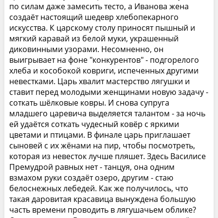
по силам даже замесить тесто, а Иванова жена
создаёт настоящий шедевр хлебопекарного
искусства. К царскому столу приносят пышный и
мягкий каравай из белой муки, украшенный
диковинными узорами. Несомненно, он
выигрывает на фоне "конкурентов" - подгорелого
хлеба и кособокой ковриги, испеченных другими
невестками. Царь хвалит мастерство лягушки и
ставит перед молодыми женщинами новую задачу -
соткать шёлковые ковры. И снова супруга
младшего царевича выделяется талантом - за ночь
ей удаётся соткать чудесный ковёр с яркими
цветами и птицами. В финале царь приглашает
сыновей с их жёнами на пир, чтобы посмотреть,
которая из невесток лучше пляшет. Здесь Василисе
Премудрой равных нет - танцуя, она одним
взмахом руки создаёт озеро, другим - стаю
белоснежных лебедей. Как же получилось, что
такая даровитая красавица вынуждена большую
часть времени проводить в лягушачьем облике?