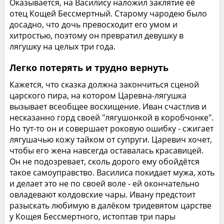
Оказывается, на Василису наложил заклятие её
отец Кощей Бессмертный. Старому чародею было
досадно, что дочь превосходит его умом и
хитростью, поэтому он превратил девушку в
лягушку на целых три года.
Легко потерять и трудно вернуть
Кажется, что сказка должна закончиться сценой
царского пира, на котором Царевна-лягушка
вызывает всеобщее восхищение. Иван счастлив и
несказанно горд своей "лягушонкой в коробчонке".
Но тут-то он и совершает роковую ошибку - сжигает
лягушачью кожу тайком от супруги. Царевич хочет,
чтобы его жена навсегда оставалась красавицей.
Он не подозревает, сколь дорого ему обойдётся
такое самоуправство. Василиса покидает мужа, хоть
и делает это не по своей воле - ей окончательно
овладевают колдовские чары. Ивану предстоит
разыскать любимую в далёком тридевятом царстве
у Кощея Бессмертного, истоптав три пары