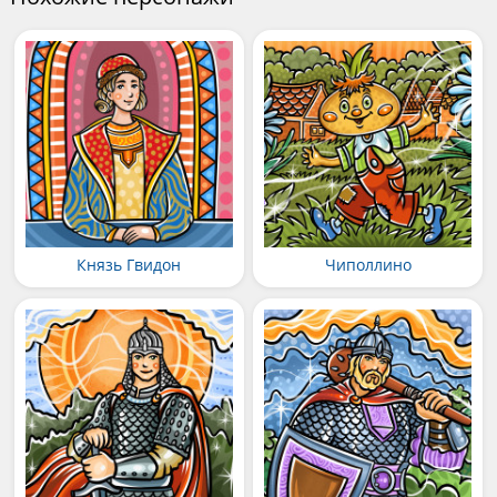
Князь Гвидон
Чиполлино