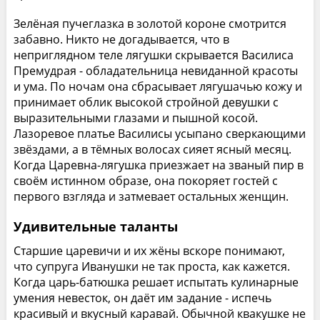
Зелёная пучеглазка в золотой короне смотрится
забавно. Никто не догадывается, что в
неприглядном теле лягушки скрывается Василиса
Премудрая - обладательница невиданной красоты
и ума. По ночам она сбрасывает лягушачью кожу и
принимает облик высокой стройной девушки с
выразительными глазами и пышной косой.
Лазоревое платье Василисы усыпано сверкающими
звёздами, а в тёмных волосах сияет ясный месяц.
Когда Царевна-лягушка приезжает на званый пир в
своём истинном образе, она покоряет гостей с
первого взгляда и затмевает остальных женщин.
Удивительные таланты
Старшие царевичи и их жёны вскоре понимают,
что супруга Иванушки не так проста, как кажется.
Когда царь-батюшка решает испытать кулинарные
умения невесток, он даёт им задание - испечь
красивый и вкусный каравай. Обычной квакушке не