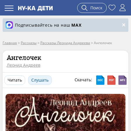
Поиск
Подписывайтесь на наш
MAX
Главная
>
Рассказы
>
Рассказы Леонида Андреева
>
Ангелочек
Ангелочек
Леонид Андреев
Скачать:
Читать
Слушать