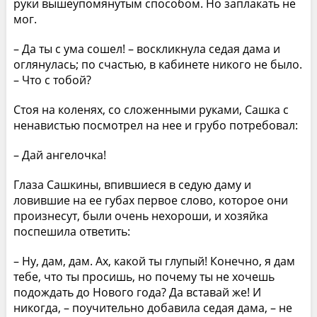
руки вышеупомянутым способом. Но заплакать не
мог.
– Да ты с ума сошел! – воскликнула седая дама и
оглянулась; по счастью, в кабинете никого не было.
– Что с тобой?
Стоя на коленях, со сложенными руками, Сашка с
ненавистью посмотрел на нее и грубо потребовал:
– Дай ангелочка!
Глаза Сашкины, впившиеся в седую даму и
ловившие на ее губах первое слово, которое они
произнесут, были очень нехороши, и хозяйка
поспешила ответить:
– Ну, дам, дам. Ах, какой ты глупый! Конечно, я дам
тебе, что ты просишь, но почему ты не хочешь
подождать до Нового года? Да вставай же! И
никогда, – поучительно добавила седая дама, – не