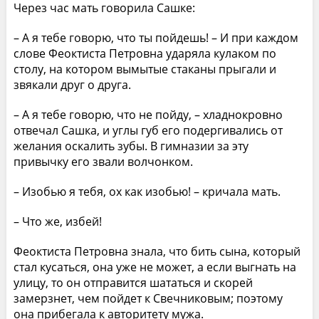
Через час мать говорила Сашке:
– А я тебе говорю, что ты пойдешь! – И при каждом
слове Феоктиста Петровна ударяла кулаком по
столу, на котором вымытые стаканы прыгали и
звякали друг о друга.
– А я тебе говорю, что не пойду, – хладнокровно
отвечал Сашка, и углы губ его подергивались от
желания оскалить зубы. В гимназии за эту
привычку его звали волчонком.
– Изобью я тебя, ох как изобью! – кричала мать.
– Что же, избей!
Феоктиста Петровна знала, что бить сына, который
стал кусаться, она уже не может, а если выгнать на
улицу, то он отправится шататься и скорей
замерзнет, чем пойдет к Свечниковым; поэтому
она прибегала к авторитету мужа.