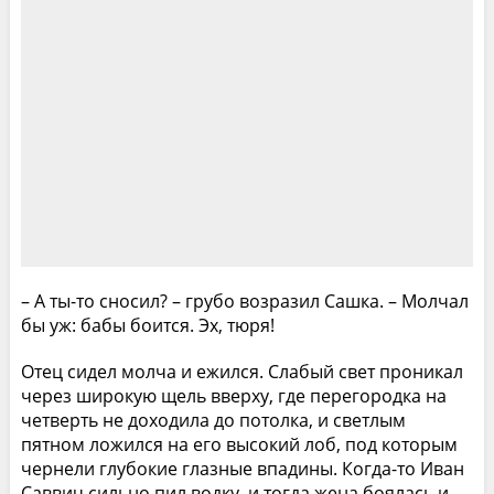
– А ты-то сносил? – грубо возразил Сашка. – Молчал
бы уж: бабы боится. Эх, тюря!
Отец сидел молча и ежился. Слабый свет проникал
через широкую щель вверху, где перегородка на
четверть не доходила до потолка, и светлым
пятном ложился на его высокий лоб, под которым
чернели глубокие глазные впадины. Когда-то Иван
Саввич сильно пил водку, и тогда жена боялась и