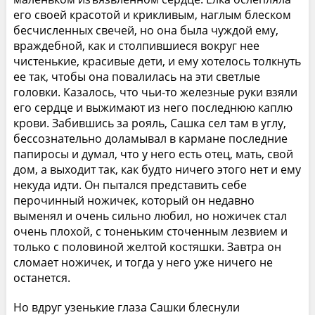
его своей красотой и крикливым, наглым блеском
бесчисленных свечей, но она была чуждой ему,
враждебной, как и столпившиеся вокруг нее
чистенькие, красивые дети, и ему хотелось толкнуть
ее так, чтобы она повалилась на эти светлые
головки. Казалось, что чьи-то железные руки взяли
его сердце и выжимают из него последнюю каплю
крови. Забившись за рояль, Сашка сел там в углу,
бессознательно доламывал в кармане последние
папиросы и думал, что у него есть отец, мать, свой
дом, а выходит так, как будто ничего этого нет и ему
некуда идти. Он пытался представить себе
перочинный ножичек, который он недавно
выменял и очень сильно любил, но ножичек стал
очень плохой, с тоненьким сточенным лезвием и
только с половиной желтой костяшки. Завтра он
сломает ножичек, и тогда у него уже ничего не
останется.
Но вдруг узенькие глаза Сашки блеснули