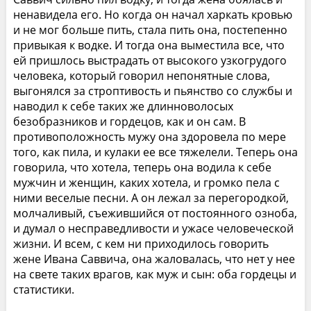
ненавидела его. Но когда он начал харкать кровью
и не мог больше пить, стала пить она, постепенно
привыкая к водке. И тогда она выместила все, что
ей пришлось выстрадать от высокого узкогрудого
человека, который говорил непонятные слова,
выгонялся за строптивость и пьянство со службы и
наводил к себе таких же длинноволосых
безобразников и гордецов, как и он сам. В
противоположность мужу она здоровела по мере
того, как пила, и кулаки ее все тяжелели. Теперь она
говорила, что хотела, теперь она водила к себе
мужчин и женщин, каких хотела, и громко пела с
ними веселые песни. А он лежал за перегородкой,
молчаливый, съежившийся от постоянного озноба,
и думал о несправедливости и ужасе человеческой
жизни. И всем, с кем ни приходилось говорить
жене Ивана Саввича, она жаловалась, что нет у нее
на свете таких врагов, как муж и сын: оба гордецы и
статистики.