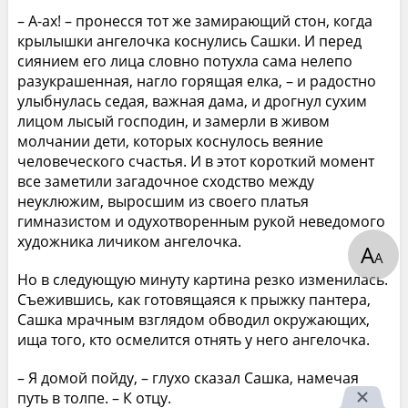
– А-ах! – пронесся тот же замирающий стон, когда
крылышки ангелочка коснулись Сашки. И перед
сиянием его лица словно потухла сама нелепо
разукрашенная, нагло горящая елка, – и радостно
улыбнулась седая, важная дама, и дрогнул сухим
лицом лысый господин, и замерли в живом
молчании дети, которых коснулось веяние
человеческого счастья. И в этот короткий момент
все заметили загадочное сходство между
неуклюжим, выросшим из своего платья
гимназистом и одухотворенным рукой неведомого
художника личиком ангелочка.
А
А
Но в следующую минуту картина резко изменилась.
Съежившись, как готовящаяся к прыжку пантера,
Сашка мрачным взглядом обводил окружающих,
ища того, кто осмелится отнять у него ангелочка.
– Я домой пойду, – глухо сказал Сашка, намечая
путь в толпе. – К отцу.