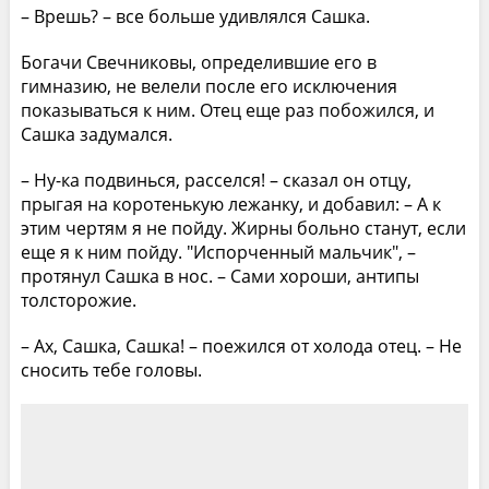
– Врешь? – все больше удивлялся Сашка.
Богачи Свечниковы, определившие его в
гимназию, не велели после его исключения
показываться к ним. Отец еще раз побожился, и
Сашка задумался.
– Ну-ка подвинься, расселся! – сказал он отцу,
прыгая на коротенькую лежанку, и добавил: – А к
этим чертям я не пойду. Жирны больно станут, если
еще я к ним пойду. "Испорченный мальчик", –
протянул Сашка в нос. – Сами хороши, антипы
толсторожие.
– Ах, Сашка, Сашка! – поежился от холода отец. – Не
сносить тебе головы.