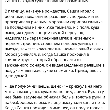
Сашка находил существование возможным.
В пятницу, накануне рождества, Сашка играл с
ребятами, пока они не разошлись по домам и не
проскрипела ржавым, морозным скрипом калитка
за последним из них. Уже темнело, и с поля, куда
выходил одним концом глухой переулок,
надвигалась серая снежная мгла; в низеньком
черном строении, стоявшем поперек улицы, на
выезде, зажегся красноватый, немигающий огонек.
Мороз усилился, и, когда Сашка проходил в
светлом круге, который образовался от
зажженного фонаря, он видел медленно реявшие в
воздухе маленькие сухие снежинки. Приходилось
идти домой.
– Где полуночничаешь, щенок? – крикнула на него
мать, замахнулась кулаком, но не ударила. Рукава у
нее были засучены, обнажая белые, толстые руки, и
на безбровом, плоском лице выступали капли пота.
Когда Сашка проходил мимо нее, он почувствовал