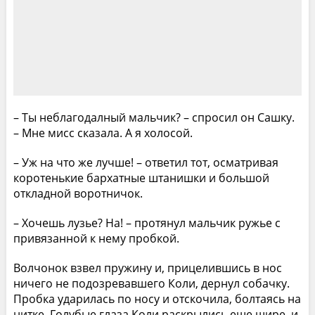
– Ты неблагодалный мальчик? – спросил он Сашку.
– Мне мисс сказала. А я холосой.
– Уж на что же лучше! – ответил тот, осматривая
коротенькие бархатные штанишки и большой
откладной воротничок.
– Хочешь лузье? На! – протянул мальчик ружье с
привязанной к нему пробкой.
Волчонок взвел пружину и, прицелившись в нос
ничего не подозревавшего Коли, дернул собачку.
Пробка ударилась по носу и отскочила, болтаясь на
нитке. Голубые глаза Коли раскрылись еще шире, и