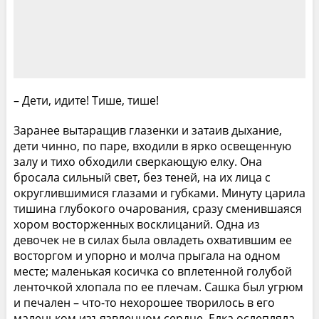
– Дети, идите! Тише, тише!
Заранее вытаращив глазенки и затаив дыхание,
дети чинно, по паре, входили в ярко освещенную
залу и тихо обходили сверкающую елку. Она
бросала сильный свет, без теней, на их лица с
округлившимися глазами и губками. Минуту царила
тишина глубокого очарования, сразу сменившаяся
хором восторженных восклицаний. Одна из
девочек не в силах была овладеть охватившим ее
восторгом и упорно и молча прыгала на одном
месте; маленькая косичка со вплетенной голубой
ленточкой хлопала по ее плечам. Сашка был угрюм
и печален – что-то нехорошее творилось в его
маленьком изъязвленном сердце. Елка ослепляла