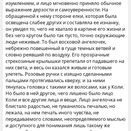
изумлением, и лицо мгновенно приняло обычное
выражение дерзости и самоуверенности. На
обращенной к нему стороне елки, которая была
освещена слабее других и составляла ее изнанку,
он увидел то, чего не хватало в картине его жизни и
без чего кругом было так пусто, точно окружающие
люди неживые. То был восковой ангелочек,
небрежно повешенный в гуще темных ветвей и
словно реявший по воздуху. Его прозрачные
стрекозиные крылышки трепетали от падавшего на
них света, и весь он казался живым и готовым
улететь. Розовые ручки с изящно сделанными
пальцами протягивались кверху, и за ними
тянулась головка с такими же волосами, как у Коли.
Но было в ней другое, чего лишено было лицо
Коли и все другие лица и вещи. Лицо ангелочка не
блистало радостью, не туманилось печалью, но
лежала, на нем печать иного чувства, не
передаваемого словами, неопределяемого мыслью
и доступного для понимания лишь такому же