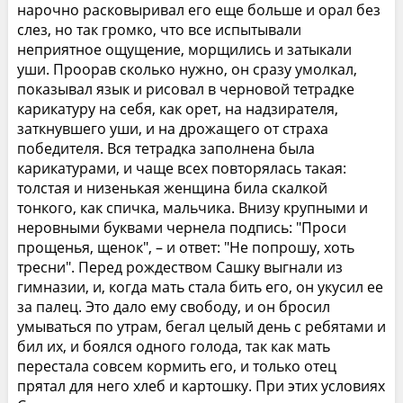
нарочно расковыривал его еще больше и орал без
слез, но так громко, что все испытывали
неприятное ощущение, морщились и затыкали
уши. Проорав сколько нужно, он сразу умолкал,
показывал язык и рисовал в черновой тетрадке
карикатуру на себя, как орет, на надзирателя,
заткнувшего уши, и на дрожащего от страха
победителя. Вся тетрадка заполнена была
карикатурами, и чаще всех повторялась такая:
толстая и низенькая женщина била скалкой
тонкого, как спичка, мальчика. Внизу крупными и
неровными буквами чернела подпись: "Проси
прощенья, щенок", – и ответ: "Не попрошу, хоть
тресни". Перед рождеством Сашку выгнали из
гимназии, и, когда мать стала бить его, он укусил ее
за палец. Это дало ему свободу, и он бросил
умываться по утрам, бегал целый день с ребятами и
бил их, и боялся одного голода, так как мать
перестала совсем кормить его, и только отец
прятал для него хлеб и картошку. При этих условиях