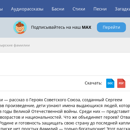
зы
Аудиорассказы
Басни
Стихи
Песни
Загадк
Подписывайтесь на наш
MAX
Перейти
тырские фамилии
Скачать:
 — рассказ о Героях Советского Союза, созданный Сергеем
ав произведение, дети узнают имена выдающихся людей, кото
в годы Великой Отечественной войны. Среди них — представи
 возрастов и национальностей. Что же объединяет героев? Отва
 Родине и готовность защищать свою страну до последней капл
списке нет простых фамилий — только богатырские! Этот расска