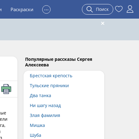
...
и
Раскраски
Поиск
Популярные рассказы Сергея
Алексеева
Брестская крепость
Тульские пряники
Два танка
Ни шагу назад
рые
Злая фамилия
тели
га,
Мишка
и
Шуба
з