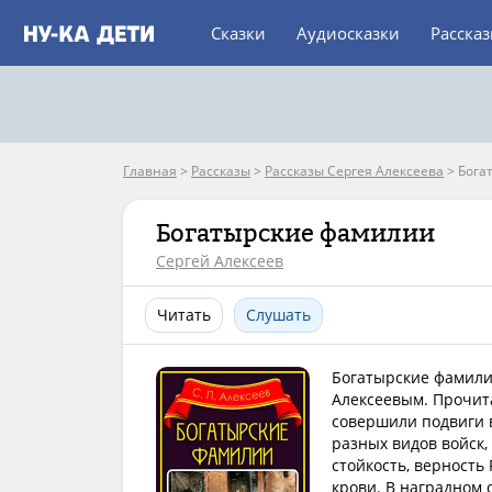
Сказки
Аудиосказки
Расска
Главная
>
Рассказы
>
Рассказы Сергея Алексеева
>
Бога
Богатырские фамилии
Сергей Алексеев
Читать
Слушать
Богатырские фамилии
Алексеевым. Прочит
совершили подвиги 
разных видов войск,
стойкость, верность
крови. В наградном 