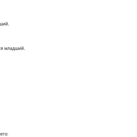
дший.
ся младший.
его: