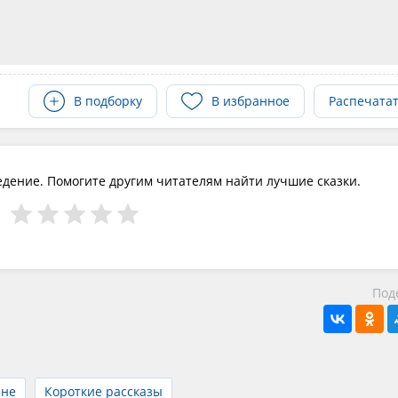
В подборку
В избранное
Распечата
едение. Помогите другим читателям найти лучшие сказки.
Под
йне
Короткие рассказы