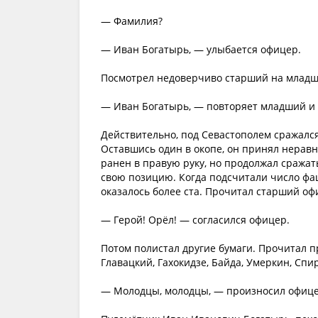
— Фамилия?
— Иван Богатырь, — улыбается офицер.
Посмотрел недоверчиво старший на младш
— Иван Богатырь, — повторяет младший и 
Действительно, под Севастополем сражалс
Оставшись один в окопе, он принял неравн
ранен в правую руку, но продолжал сража
свою позицию. Когда подсчитали число фаш
оказалось более ста. Прочитал старший оф
— Герой! Орёл! — согласился офицер.
Потом полистал другие бумаги. Прочитал п
Главацкий, Гахокидзе, Байда, Умеркин, Сп
— Молодцы, молодцы, — произносил офице