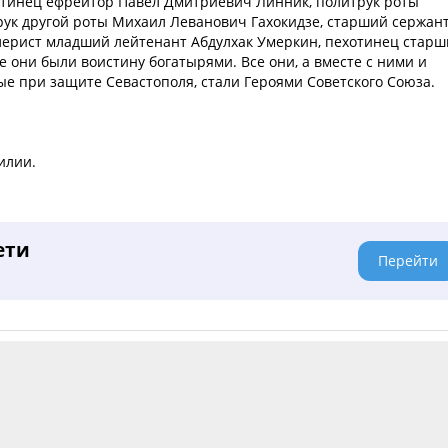
отинец ефрейтор Павел Дмитриевич Линник, политрук роты
рук другой роты Михаил Леванович Гахокидзе, старший сержан
лерист младший лейтенант Абдулхак Умеркин, пехотинец стар
они были воистину богатырями. Все они, а вместе с ними и
ые при защите Севастополя, стали Героями Советского Союза.
илии.
ети
Перейти