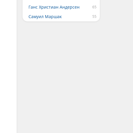
Ганс Христиан Андерсен
Самуил Маршак