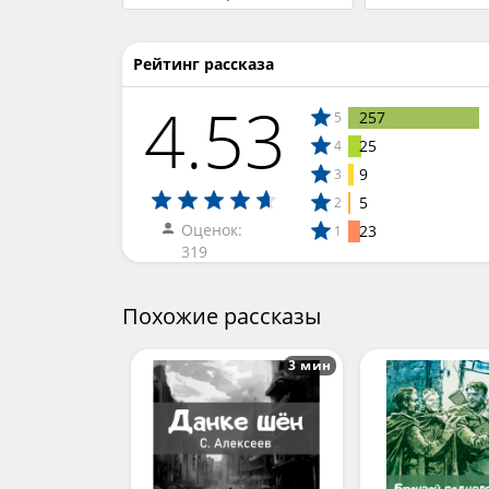
Рейтинг рассказа
4.53
257
5
25
4
9
3
5
2
Оценок:
23
1
319
Похожие рассказы
3 мин