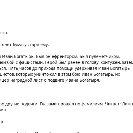
его.
тянет бумагу старшему.
я Иван Богатырь. Был он ефрейтором. Был пулемётчиком.
ый бой с фашистами. Герой был ранен в голову, контужен, зате
ться. Пять часов до прихода помощи удерживал Иван Богатырь
истов, которых уничтожил в этом бою Иван Богатырь, их
ицер наградной лист о подвиге Ивана Богатыря.
ро другие подвиги. Глазами прошёл по фамилиям. Читает: Линн
ирин…
р.