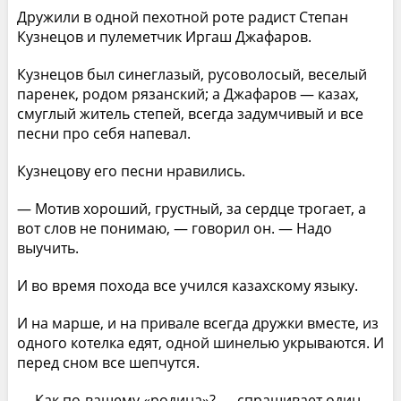
Дружили в одной пехотной роте радист Степан
Кузнецов и пулеметчик Иргаш Джафаров.
Кузнецов был синеглазый, русоволосый, веселый
паренек, родом рязанский; а Джафаров — казах,
смуглый житель степей, всегда задумчивый и все
песни про себя напевал.
Кузнецову его песни нравились.
— Мотив хороший, грустный, за сердце трогает, а
вот слов не понимаю, — говорил он. — Надо
выучить.
И во время похода все учился казахскому языку.
И на марше, и на привале всегда дружки вместе, из
одного котелка едят, одной шинелью укрываются. И
перед сном все шепчутся.
— Как по-вашему «родина»? — спрашивает один.