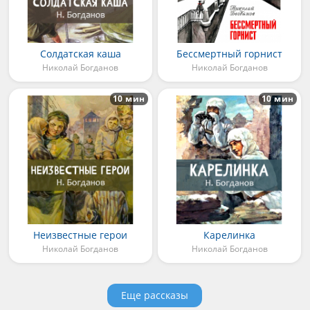
Солдатская каша
Бессмертный горнист
Николай Богданов
Николай Богданов
10 мин
10 мин
Неизвестные герои
Карелинка
Николай Богданов
Николай Богданов
Еще рассказы