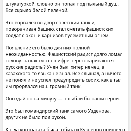
штукатуркой, словно он попал под пыльный душ.
Все скрыло белой пеленой.
Это ворвался во двор советский танк и,
поворачивая башню, стал сметать фашистских
солдат с окон и карнизов пулеметным огнем.
Появление его было для них полной
неожиданностью. Фашистский радист долго ломал
голову: на каком это шифре переговариваются
русские радисты? Учен был, хитер немец, а
казахского-то языка не знал. Все слышал, а ничего
не понял и не успел предупредить своих, как в тыл
им прорвался наш грозный танк.
Опоздай он на минуту — погибли бы наши герои.
Это был командирский танк самого Узденова,
других не было под рукой.
Когда контратака была отбита и Кузнецов пришел в