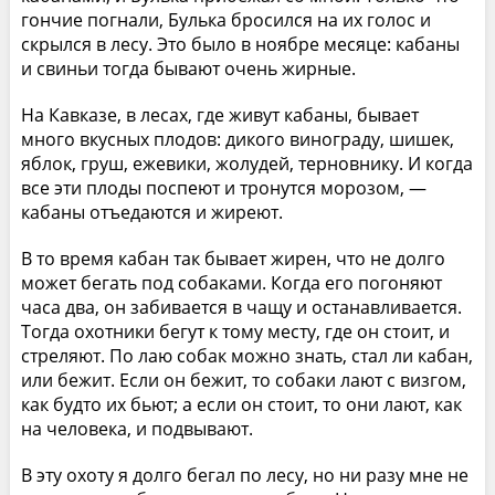
гончие погнали, Булька бросился на их голос и
скрылся в лесу. Это было в ноябре месяце: кабаны
и свиньи тогда бывают очень жирные.
На Кавказе, в лесах, где живут кабаны, бывает
много вкусных плодов: дикого винограду, шишек,
яблок, груш, ежевики, жолудей, терновнику. И когда
все эти плоды поспеют и тронутся морозом, —
кабаны отъедаются и жиреют.
В то время кабан так бывает жирен, что не долго
может бегать под собаками. Когда его погоняют
часа два, он забивается в чащу и останавливается.
Тогда охотники бегут к тому месту, где он стоит, и
стреляют. По лаю собак можно знать, стал ли кабан,
или бежит. Если он бежит, то собаки лают с визгом,
как будто их бьют; а если он стоит, то они лают, как
на человека, и подвывают.
В эту охоту я долго бегал по лесу, но ни разу мне не