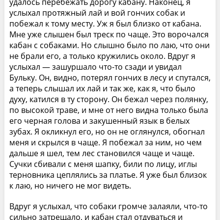
удалось перебежать дорогу кабану. Наконец, я
услыхал протяжный лай и вой гончих собак и
побежал к тому месту. Уж я был близко от кабана.
Мне уже слышен был треск по чаще. Это ворочался
кабан с собаками. Но слышно было по лаю, что они
не брали его, а только кружились около. Вдруг я
услыхал — зашуршало что-то сзади и увидал
Бульку. Он, видно, потерял гончих в лесу и спутался,
а теперь слышал их лай и так же, как я, что было
духу, катился в ту сторону. Он бежал через полянку,
по высокой траве, и мне от него видна только была
его черная голова и закушенный язык в белых
зубах. Я окликнул его, но он не оглянулся, обогнал
меня и скрылся в чаще. Я побежал за ним, но чем
дальше я шел, тем лес становился чаще и чаще.
Сучки сбивали с меня шапку, били по лицу, иглы
терновника цеплялись за платье. Я уже был близок
к лаю, но ничего не мог видеть.
Вдруг я услыхал, что собаки громче залаяли, что-то
сильно затрещало, и кабан стал отдуваться и