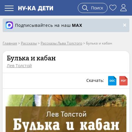
Поиск
Подписывайтесь на наш
MAX
Главная
>
Рассказы
>
Рассказы Льва Толстого
>
Булька и кабан
Булька и кабан
Лев Толстой
Скачать: