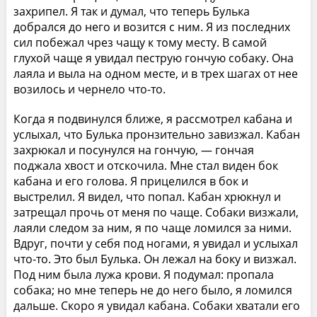
захрипел. Я так и думал, что теперь Булька
добрался до него и возится с ним. Я из последних
сил побежал чрез чащу к тому месту. В самой
глухой чаще я увидал пеструю гончую собаку. Она
лаяла и выла на одном месте, и в трех шагах от нее
возилось и чернело что-то.
Когда я подвинулся ближе, я рассмотрел кабана и
услыхал, что Булька пронзительно завизжал. Кабан
захрюкал и посунулся на гончую, — гончая
поджала хвост и отскочила. Мне стал виден бок
кабана и его голова. Я прицелился в бок и
выстрелил. Я видел, что попал. Кабан хрюкнул и
затрещал прочь от меня по чаще. Собаки визжали,
лаяли следом за ним, я по чаще ломился за ними.
Вдруг, почти у себя под ногами, я увидал и услыхал
что-то. Это был Булька. Он лежал на боку и визжал.
Под ним была лужа крови. Я подумал: пропала
собака; но мне теперь не до него было, я ломился
дальше. Скоро я увидал кабана. Собаки хватали его