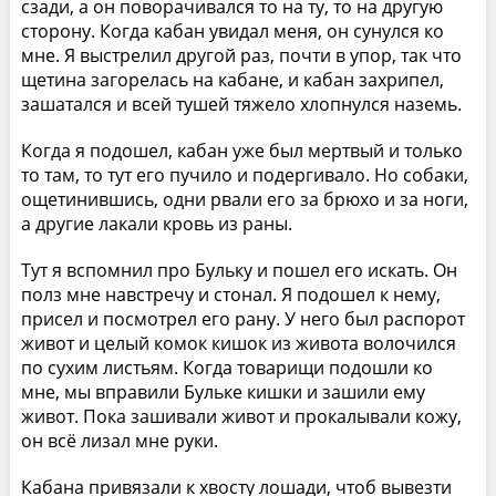
сзади, а он поворачивался то на ту, то на другую
сторону. Когда кабан увидал меня, он сунулся ко
мне. Я выстрелил другой раз, почти в упор, так что
щетина загорелась на кабане, и кабан захрипел,
зашатался и всей тушей тяжело хлопнулся наземь.
Когда я подошел, кабан уже был мертвый и только
то там, то тут его пучило и подергивало. Но собаки,
ощетинившись, одни рвали его за брюхо и за ноги,
а другие лакали кровь из раны.
Тут я вспомнил про Бульку и пошел его искать. Он
полз мне навстречу и стонал. Я подошел к нему,
присел и посмотрел его рану. У него был распорот
живот и целый комок кишок из живота волочился
по сухим листьям. Когда товарищи подошли ко
мне, мы вправили Бульке кишки и зашили ему
живот. Пока зашивали живот и прокалывали кожу,
он всё лизал мне руки.
Кабана привязали к хвосту лошади, чтоб вывезти