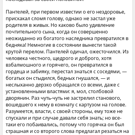
Пантелей, при первом известии о его нездоровье,
прискакал сломя голову, однако не застал уже
родителя в живых. Но каково было удивление
почтительного сына, когда он совершенно
неожиданно из богатого наследника превратился в
бедняка! Немногие в состоянии вынести такой
крутой перелом. Пантелей одичал, ожесточился. Из
человека честного, щедрого и доброго, хотя
взбалмошного и горячего, он превратился в
гордеца и забияку, перестал знаться с соседями, —
богатых он стыдился, бедных гнушался, — и
неслыханно дерзко обращался со всеми, даже с
установленными властями: я, мол, столбовой
дворянин. Раз чуть-чуть не застрелил станового,
вошедшего к нему в комнату с картузом на голове.
Разумеется, власти, с своей стороны, ему тоже не
спускали и при случае давали себя знать; но все-
таки его побаивались, потому что горячка он был
страшная и со второго слова предлагал резаться на