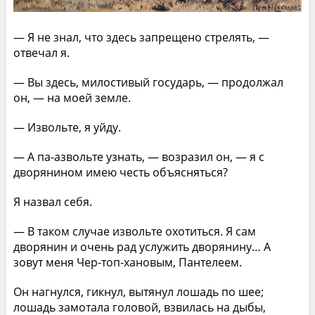
— Я не знал, что здесь запрещено стрелять, —
отвечал я.
— Вы здесь, милостивый государь, — продолжал
он, — на моей земле.
— Извольте, я уйду.
— А па-азвольте узнать, — возразил он, — я с
дворянином имею честь объясняться?
Я назвал себя.
— В таком случае извольте охотиться. Я сам
дворянин и очень рад услужить дворянину… А
зовут меня Чер-топ-хановым, Пантелеем.
Он нагнулся, гикнул, вытянул лошадь по шее;
лошадь замотала головой, взвилась на дыбы,