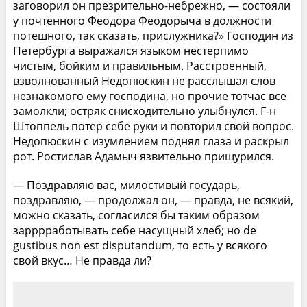
заговорил он презрительно-небрежно, — состояли
у почтенного Феодора Феодорыча в должности
потешного, так сказать, прислужника?» Господин из
Петербурга выражался языком нестерпимо
чистым, бойким и правильным. Расстроенный,
взволнованный Недопюскин не расслышал слов
незнакомого ему господина, но прочие тотчас все
замолкли; остряк снисходительно улыбнулся. Г-н
Штоппель потер себе руки и повторил свой вопрос.
Недопюскин с изумлением поднял глаза и раскрыл
рот. Ростислав Адамыч язвительно прищурился.
— Поздравляю вас, милостивый государь,
поздравляю, — продолжал он, — правда, не всякий,
можно сказать, согласился бы таким образом
зарррработывать себе насущный хлеб; но de
gustibus non est disputandum, то есть у всякого
свой вкус… Не правда ли?