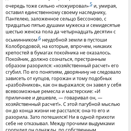
5
очередь тоже сильно «пожуировал»
и, умирая,
оставил единственному своему наследнику,
Пантелею, заложенное сельцо Бессоново, с
тридцатью пятью душами мужеска и семидесятые
шестью женска пола да четырнадцать десятин с
6
осьминником
неудобной земли в пустоши
Колобродовой, на которые, впрочем, никаких
крепостей в бумагах покойника не оказалось.
Покойник, должно сознаться, престранным
образом разорился: «хозяйственный расчет» его
сгубил. По его понятиям, дворянину не следовало
зависеть от купцов, горожан и тому подобных
«разбойников», как он выражался; он завел у себя
всевозможные ремесла и мастерские: «И
приличнее и дешевле, — говаривал он, —
хозяйственный расчет!». С этой пагубной мыслью
он до конца жизни не расстался; она-то его и
разорила. Зато потешился! Ни в одной прихоти
себе не отказывал. Между прочими выдумками
соорудил он однажды, по собственным