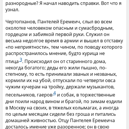
разнородные? Я начал наводить справки. Вот что я
узнал.
Чертопханов, Пантелей Еремеич, слыл во всем
околотке человеком опасным и сумасбродным,
гордецом и забиякой первой руки. Служил он
весьма недолгое время в армии и вышел в отставку
«по неприятности», тем чином, по поводу которого
распространилось мнение, будто курица не
3
птица
. Происходил он от старинного дома,
некогда богатого; деды его жили пышно, по-
степному, то есть принимали званых и незваных,
кормили их на убой, отпускали по четверти овса
чужим кучерам на тройку, держали музыкантов,
4
песельников, гаеров
и собак, в торжественные
дни поили народ вином и брагой, по зимам ездили
в Москву на своих, в тяжелых колымагах, а иногда
по целым месяцам сидели без гроша и питались
домашней живностью. Отцу Пантелея Еремеича
досталось имение уже разоренное; он в свою