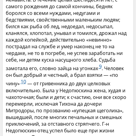
самого рождения до самой кончины, бедняк
боролся со всеми нуждами, недугами и
бедствиями, свойственными маленьким людям;
бился как рыба об лед, недоедал, недосыпал,
кланялся, хлопотал, унывал и томился, дрожал над
каждой копейкой, действительно «невинно»
пострадал на службе и умер наконец не то на
чердаке, не то в погребе, не успев заработать ни
себе, ни детям куска насущного хлеба. Судьба
9
замотала его, словно зайца на угонках
. Человек
он был добрый и честный, а брал взятки — «по
10
чину»
— от гривенника до двух целковых
включительно. Была у Недопюскина жена, худая и
чахоточная; были и дети; к счастию, они все скоро
перемерли, исключая Тихона да дочери
Митродоры, по прозванию «купецкая щеголиха»,
вышедшей, после многих печальных и смешных
приключений, за отставного стряпчего. Г-н
Недопюскин-отец успел было еще при жизни