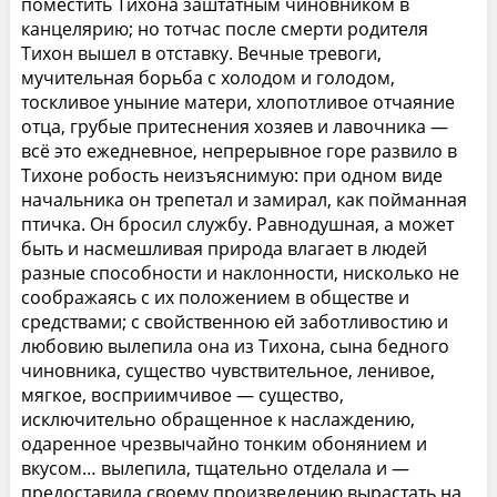
поместить Тихона заштатным чиновником в
канцелярию; но тотчас после смерти родителя
Тихон вышел в отставку. Вечные тревоги,
мучительная борьба с холодом и голодом,
тоскливое уныние матери, хлопотливое отчаяние
отца, грубые притеснения хозяев и лавочника —
всё это ежедневное, непрерывное горе развило в
Тихоне робость неизъяснимую: при одном виде
начальника он трепетал и замирал, как пойманная
птичка. Он бросил службу. Равнодушная, а может
быть и насмешливая природа влагает в людей
разные способности и наклонности, нисколько не
соображаясь с их положением в обществе и
средствами; с свойственною ей заботливостию и
любовию вылепила она из Тихона, сына бедного
чиновника, существо чувствительное, ленивое,
мягкое, восприимчивое — существо,
исключительно обращенное к наслаждению,
одаренное чрезвычайно тонким обонянием и
вкусом… вылепила, тщательно отделала и —
предоставила своему произведению вырастать на