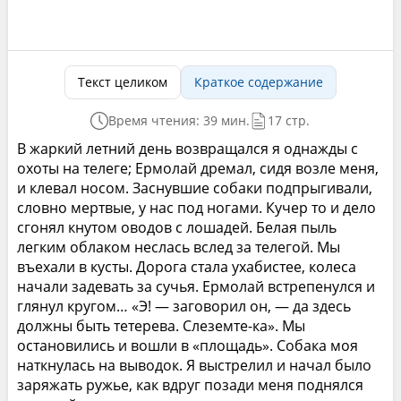
Текст целиком
Краткое содержание
Время чтения: 39 мин.
17 стр.
В жаркий летний день возвращался я однажды с
охоты на телеге; Ермолай дремал, сидя возле меня,
и клевал носом. Заснувшие собаки подпрыгивали,
словно мертвые, у нас под ногами. Кучер то и дело
сгонял кнутом оводов с лошадей. Белая пыль
легким облаком неслась вслед за телегой. Мы
въехали в кусты. Дорога стала ухабистее, колеса
начали задевать за сучья. Ермолай встрепенулся и
глянул кругом… «Э! — заговорил он, — да здесь
должны быть тетерева. Слеземте-ка». Мы
остановились и вошли в «площадь». Собака моя
наткнулась на выводок. Я выстрелил и начал было
заряжать ружье, как вдруг позади меня поднялся