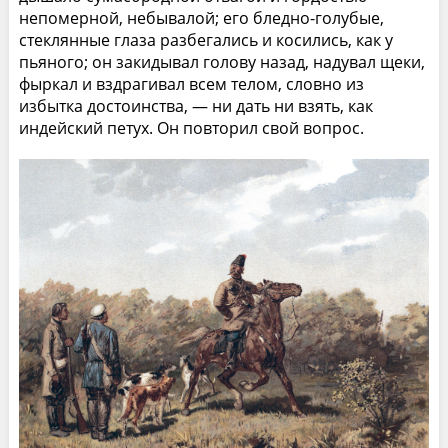
непомерной, небывалой; его бледно-голубые,
стеклянные глаза разбегались и косились, как у
пьяного; он закидывал голову назад, надувал щеки,
фыркал и вздрагивал всем телом, словно из
избытка достоинства, — ни дать ни взять, как
индейский петух. Он повторил свой вопрос.