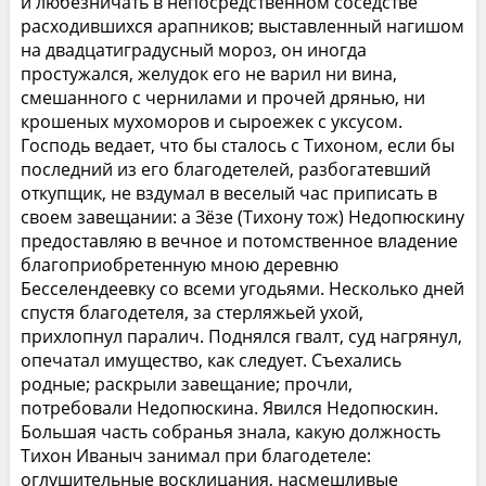
и любезничать в непосредственном соседстве
расходившихся арапников; выставленный нагишом
на двадцатиградусный мороз, он иногда
простужался, желудок его не варил ни вина,
смешанного с чернилами и прочей дрянью, ни
крошеных мухоморов и сыроежек с уксусом.
Господь ведает, что бы сталось с Тихоном, если бы
последний из его благодетелей, разбогатевший
откупщик, не вздумал в веселый час приписать в
своем завещании: а Зёзе (Тихону тож) Недопюскину
предоставляю в вечное и потомственное владение
благоприобретенную мною деревню
Бесселендеевку со всеми угодьями. Несколько дней
спустя благодетеля, за стерляжьей ухой,
прихлопнул паралич. Поднялся гвалт, суд нагрянул,
опечатал имущество, как следует. Съехались
родные; раскрыли завещание; прочли,
потребовали Недопюскина. Явился Недопюскин.
Большая часть собранья знала, какую должность
Тихон Иваныч занимал при благодетеле:
оглушительные восклицания, насмешливые