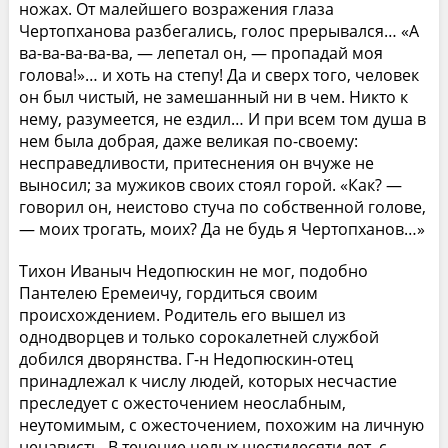
ножах. От малейшего возражения глаза
Чертопханова разбегались, голос прерывался… «А
ва-ва-ва-ва-ва, — лепетал он, — пропадай моя
голова!»… и хоть на степу! Да и сверх того, человек
он был чистый, не замешанный ни в чем. Никто к
нему, разумеется, не ездил… И при всем том душа в
нем была добрая, даже великая по-своему:
несправедливости, притеснения он вчуже не
выносил; за мужиков своих стоял горой. «Как? —
говорил он, неистово стуча по собственной голове,
— моих трогать, моих? Да не будь я Чертопханов…»
Тихон Иваныч Недопюскин не мог, подобно
Пантелею Еремеичу, гордиться своим
происхождением. Родитель его вышел из
однодворцев и только сорокалетней службой
добился дворянства. Г-н Недопюскин-отец
принадлежал к числу людей, которых несчастие
преследует с ожесточением неослабным,
неутомимым, с ожесточением, похожим на личную
ненависть. В течение целых шестидесяти лет, с