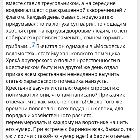
вместе ставил треугольником, а на середине
воздвигал шест с раскрашенной скворечницей и
флагом. Каждый день, бывало, новую затею
придумывал: то из лопуха суп варил, то лошадям
хвосты стриг на картузы дворовым людям, то лен
собирался крапивой заменить, свиней кормить
7
грибами…
Вычитал он однажды в «Московских
ведомостях» статейку харьковского помещика
Хряка́-Хрупёрского о пользе нравственности в
крестьянском быту и на другой же день отдал
приказ всем крестьянам немедленно выучить
статью харьковского помещика наизусть.
Крестьяне выучили статью; барин спросил их:
понимают ли они, что там написано? Приказчик
отвечал, что как, мол, не понять! Около того же
времени повелел он всех подданных своих, для
порядка и хозяйственного расчета,
перенумеровать и каждому на воротнике нашить
его нумер. При встрече с барином всяк, бывало, так
уж и кричит: такой-то нумер идет! а барин отвечает