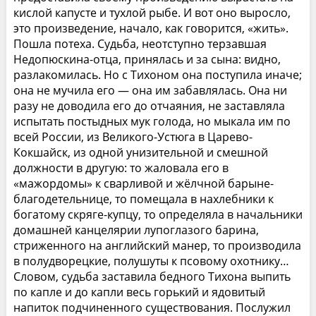
кислой капусте и тухлой рыбе. И вот оно выросло,
это произведение, начало, как говорится, «жить».
Пошла потеха. Судьба, неотступно терзавшая
Недопюскина-отца, принялась и за сына: видно,
разлакомилась. Но с Тихоном она поступила иначе;
она не мучила его — она им забавлялась. Она ни
разу не доводила его до отчаяния, не заставляла
испытать постыдных мук голода, но мыкала им по
всей России, из Великого-Устюга в Царево-
Кокшайск, из одной унизительной и смешной
должности в другую: то жаловала его в
«мажордомы» к сварливой и жёлчной барыне-
благодетельнице, то помещала в нахлебники к
богатому скряге-купцу, то определяла в начальники
домашней канцелярии лупоглазого барина,
стриженного на английский манер, то производила
в полудворецкие, полушуты к псовому охотнику…
Словом, судьба заставила бедного Тихона выпить
по капле и до капли весь горький и ядовитый
напиток подчиненного существования. Послужил