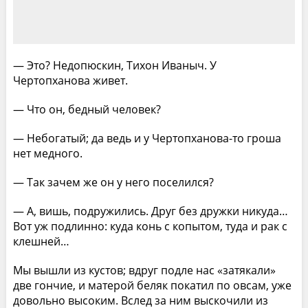
— Это? Недопюскин, Тихон Иваныч. У
Чертопханова живет.
— Что он, бедный человек?
— Небогатый; да ведь и у Чертопханова-то гроша
нет медного.
— Так зачем же он у него поселился?
— А, вишь, подружились. Друг без дружки никуда…
Вот уж подлинно: куда конь с копытом, туда и рак с
клешней…
Мы вышли из кустов; вдруг подле нас «затякали»
две гончие, и матерой беляк покатил по овсам, уже
довольно высоким. Вслед за ним выскочили из