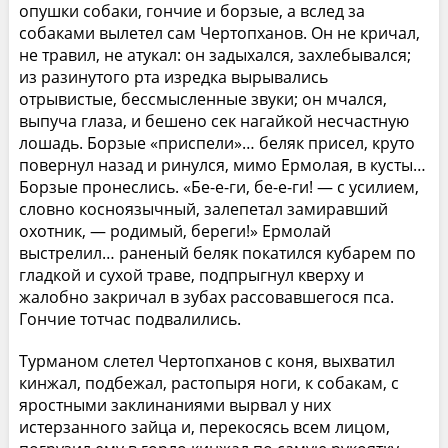
опушки собаки, гончие и борзые, а вслед за
собаками вылетел сам Чертопханов. Он не кричал,
не травил, не атукал: он задыхался, захлебывался;
из разинутого рта изредка вырывались
отрывистые, бессмысленные звуки; он мчался,
выпуча глаза, и бешено сек нагайкой несчастную
лошадь. Борзые «приспели»… беляк присел, круто
повернул назад и ринулся, мимо Ермолая, в кусты…
Борзые пронеслись. «Бе-е-ги, бе-е-ги! — с усилием,
словно косноязычный, залепетал замиравший
охотник, — родимый, береги!» Ермолай
выстрелил… раненый беляк покатился кубарем по
гладкой и сухой траве, подпрыгнул кверху и
жалобно закричал в зубах рассовавшегося пса.
Гончие тотчас подвалились.
Турманом слетел Чертопханов с коня, выхватил
кинжал, подбежал, растопыря ноги, к собакам, с
яростными заклинаниями вырвал у них
истерзанного зайца и, перекосясь всем лицом,