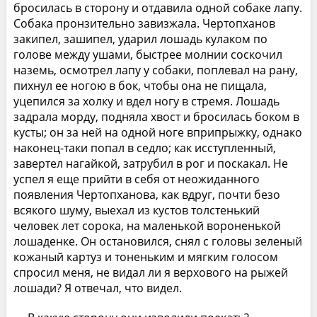
бросилась в сторону и отдавила одной собаке лапу.
Собака пронзительно завизжала. Чертопханов
закипел, зашипел, ударил лошадь кулаком по
голове между ушами, быстрее молнии соскочил
наземь, осмотрел лапу у собаки, поплевал на рану,
пихнул ее ногою в бок, чтобы она не пищала,
уцепился за холку и вдел ногу в стремя. Лошадь
задрала морду, подняла хвост и бросилась боком в
кусты; он за ней на одной ноге вприпрыжку, однако
наконец-таки попал в седло; как исступленный,
завертел нагайкой, затрубил в рог и поскакал. Не
успел я еще прийти в себя от неожиданного
появления Чертопханова, как вдруг, почти безо
всякого шуму, выехал из кустов толстенький
человек лет сорока, на маленькой вороненькой
лошаденке. Он остановился, снял с головы зеленый
кожаный картуз и тоненьким и мягким голосом
спросил меня, не видал ли я верхового на рыжей
лошади? Я отвечал, что видел.