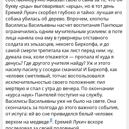
букву «рцы» выговаривал: «арцы», но в тот день
Еремей Лукич скорбел глубоко и тайно: лучшая его
собака убилась об дерево. Впрочем, хлопоты
Василисы Васильевны насчет воспитания Пантюши
ограничились одним мучительным усилием: в поте
лица наняла она ему в гувернеры отставного
солдата из эльзасцев, некоего Биркопфа, и до
самой смерти трепетала как лист перед ним: ну,
думала она, коли откажется — пропала я! куда я
денусь? Где другого учителя найду? Уж и этого
насилу-пасилу у соседки сманила! И Биркопф, как
человек сметливый, тотчас воспользовался
исключительностью своего положения: пил
мертвую и спал с утра до вечера. По окончании
«курса наук» Пантелей поступил на службу.
Василисы Васильевны уже не было на свете. Она
скончалась за полгода до этого важного события,
от испуга: ей во сне привиделся белый человек
8
верхом на медведе
. Еремей Лукич вскоре
последовал за своей половиной.