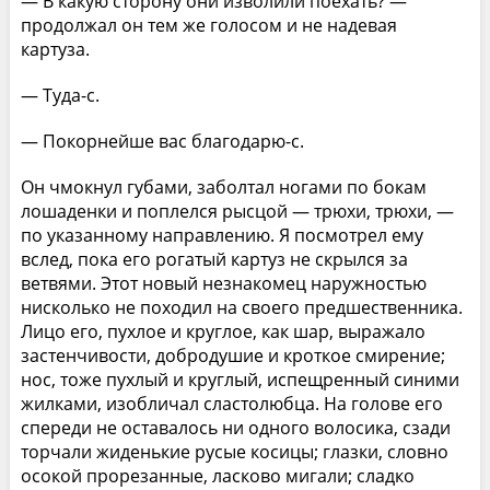
— В какую сторону они изволили поехать? —
продолжал он тем же голосом и не надевая
картуза.
— Туда-с.
— Покорнейше вас благодарю-с.
Он чмокнул губами, заболтал ногами по бокам
лошаденки и поплелся рысцой — трюхи, трюхи, —
по указанному направлению. Я посмотрел ему
вслед, пока его рогатый картуз не скрылся за
ветвями. Этот новый незнакомец наружностью
нисколько не походил на своего предшественника.
Лицо его, пухлое и круглое, как шар, выражало
застенчивости, добродушие и кроткое смирение;
нос, тоже пухлый и круглый, испещренный синими
жилками, изобличал сластолюбца. На голове его
спереди не оставалось ни одного волосика, сзади
торчали жиденькие русые косицы; глазки, словно
осокой прорезанные, ласково мигали; сладко