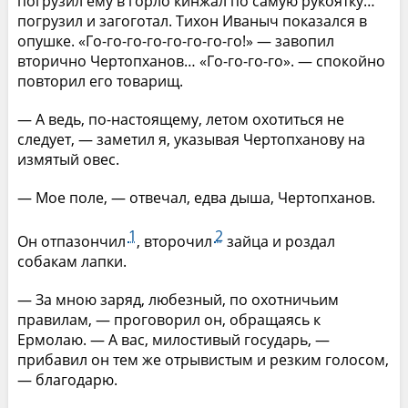
погрузил ему в горло кинжал по самую рукоятку…
погрузил и загоготал. Тихон Иваныч показался в
опушке. «Го-го-го-го-го-го-го-го!» — завопил
вторично Чертопханов… «Го-го-го-го». — спокойно
повторил его товарищ.
— А ведь, по-настоящему, летом охотиться не
следует, — заметил я, указывая Чертопханову на
измятый овес.
— Мое поле, — отвечал, едва дыша, Чертопханов.
1
2
Он отпазончил
, второчил
зайца и роздал
собакам лапки.
— За мною заряд, любезный, по охотничьим
правилам, — проговорил он, обращаясь к
Ермолаю. — А вас, милостивый государь, —
прибавил он тем же отрывистым и резким голосом,
— благодарю.