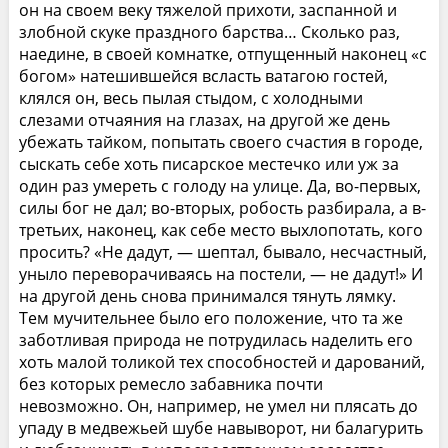
он на своем веку тяжелой прихоти, заспанной и
злобной скуке праздного барства… Сколько раз,
наедине, в своей комнатке, отпущенный наконец «с
богом» натешившейся всласть ватагою гостей,
клялся он, весь пылая стыдом, с холодными
слезами отчаяния на глазах, на другой же день
убежать тайком, попытать своего счастия в городе,
сыскать себе хоть писарское местечко или уж за
один раз умереть с голоду на улице. Да, во-первых,
силы бог не дал; во-вторых, робость разбирала, а в-
третьих, наконец, как себе место выхлопотать, кого
просить? «Не дадут, — шептал, бывало, несчастный,
уныло переворачиваясь на постели, — не дадут!» И
на другой день снова принимался тянуть лямку.
Тем мучительнее было его положение, что та же
заботливая природа не потрудилась наделить его
хоть малой толикой тех способностей и дарований,
без которых ремесло забавника почти
невозможно. Он, например, не умел ни плясать до
упаду в медвежьей шубе навыворот, ни балагурить