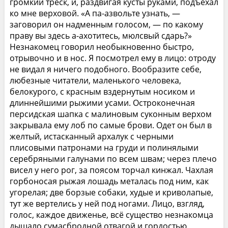
громкий треск, и, раздвигая кусты руками, подъехал
ко мне верховой. «А па-азвольте узнать, —
заговорил он надменным голосом, — по какому
праву вы здесь а-ахотитесь, мюлсвый сдарь?»
Незнакомец говорил необыкновенно быстро,
отрывочно и в нос. Я посмотрел ему в лицо: отроду
не видал я ничего подобного. Вообразите себе,
любезные читатели, маленького человека,
белокурого, с красным вздернутым носиком и
длиннейшими рыжими усами. Остроконечная
персидская шапка с малиновым суконным верхом
закрывала ему лоб по самые брови. Одет он был в
желтый, истасканный архалук с черными
плисовыми патронами на груди и полинялыми
серебряными галунами по всем швам; через плечо
висел у него рог, за поясом торчал кинжал. Чахлая
горбоносая рыжая лошадь металась под ним, как
угорелая; две борзые собаки, худые и криволапые,
тут же вертелись у ней под ногами. Лицо, взгляд,
голос, каждое движенье, всё существо незнакомца
дышало сумасбродной отвагой и гордостью