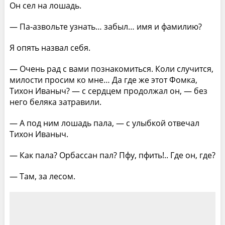
Он сел на лошадь.
— Па-азвольте узнать… забыл… имя и фамилию?
Я опять назвал себя.
— Очень рад с вами познакомиться. Коли случится,
милости просим ко мне… Да где же этот Фомка,
Тихон Иваныч? — с сердцем продолжал он, — без
него беляка затравили.
— А под ним лошадь пала, — с улыбкой отвечал
Тихон Иваныч.
— Как пала? Орбассан пал? Пфу, пфить!.. Где он, где?
— Там, за лесом.