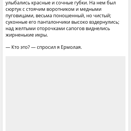
улыбались красные и сочные губки. На нем был
сюртук с стоячим воротником и медными
пуговицами, весьма поношенный, но чистый;
суконные его панталончики высоко вздернулись;
над желтыми оторочками сапогов виднелись
жирненькие икры.
— Кто это? — спросил я Ермолая.