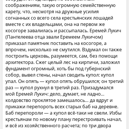
соображениям, такую огромную семейственную
карету, что, несмотря на дружные усилия
согнанных со всего села крестьянских лошадей
вместе с их владельцами, она на первом же
косогоре завалилась и рассыпалась. Еремей Лукич
(Пантелеева отца звали Еремеем Лукичом)
приказал памятник поставить на косогоре, а
впрочем, нисколько не смутился. Вздумал он также
построить церковь, разумеется, сам, без помощи
архитектора. Сжег целый лес на кирпичи, заложил
фундамент огромный, хоть бы под губернский
собор, вывел стены, начал сводить купол: купол
упал. Он опять — купол опять обрушился; он третий
раз — купол рухнул в третий раз. Призадумался
мой Еремей Лукич: дело, думает, не ладно…
колдовство проклятое замешалось… да вдруг и
прикажи перепороть всех старых баб на деревне.
Баб перепороли — а купол всё-таки не свели. Избы
крестьянам по новому плану перестроивать начал,
и всё из хозяйственного расчета; по три двора