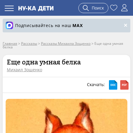
Поиск
Подписывайтесь на наш
MAX
Главная
>
Рассказы
>
Рассказы Михаила Зощенко
>
Еще одна умная
белка
Еще одна умная белка
Михаил Зощенко
Скачать: