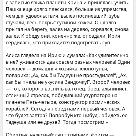
с записью языка планеты Крина и принялась учить.
Пашка еще долго плескался, больше из упрямства,
чем для удовольствия, вылез посиневший, зубы
стучали, весь покрыт гусиной кожей. Он долго
прыгал на берегу, залез на дерево, сорвался, снова
залез. К обеду они, конечно же, опоздали, Ирия
сердилась, что приходится подогревать суп.
Алиса глядела на Ирию и думала: «Как удивительно
в ней уживаются два совсем разных человека! Один
человек — домашняя хозяйка, хлопотунья,
повариха: „Ах, как бы Тадеуш не простудился!“, „Ах,
как бы пчела не укусила Вандочку!“. Второй человек
— тот, которого воспитывал отец: боец, альпинист,
отличный стрелок, победивший узурпатора на
планете Пять-четыре, конструктор космических
кораблей. Сегодня перед нами первый человек. А
что будет завтра? Попробуй кто-нибудь обидеть ее
Тадеуша или ее друзей. Тогда посмотрим!»
Обед был чудесный: суп с грибами, фритки —