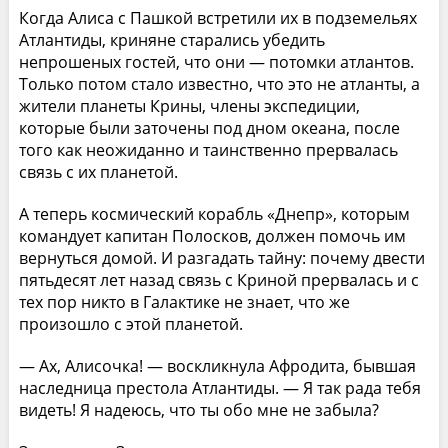
Когда Алиса с Пашкой встретили их в подземельях
Атлантиды, криняне старались убедить
непрошеных гостей, что они — потомки атлантов.
Только потом стало известно, что это не атланты, а
жители планеты Крины, члены экспедиции,
которые были заточены под дном океана, после
того как неожиданно и таинственно прервалась
связь с их планетой.
А теперь космический корабль «Днепр», которым
командует капитан Полосков, должен помочь им
вернуться домой. И разгадать тайну: почему двести
пятьдесят лет назад связь с Криной прервалась и с
тех пор никто в Галактике не знает, что же
произошло с этой планетой.
— Ах, Алисочка! — воскликнула Афродита, бывшая
наследница престола Атлантиды. — Я так рада тебя
видеть! Я надеюсь, что ты обо мне не забыла?