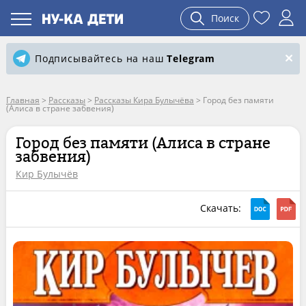
Поиск
Подписывайтесь на наш
Telegram
Главная
>
Рассказы
>
Рассказы Кира Булычёва
>
Город без памяти
(Алиса в стране забвения)
Город без памяти (Алиса в стране
забвения)
Кир Булычёв
Скачать: