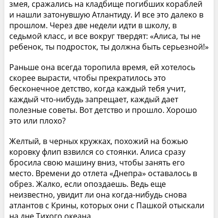
змея, сражались на кладбище погибших кораблей
и нашли затонувшую Атлантиду. И все это далеко в
прошлом. Через две недели идти в школу, в
седьмой класс, и все вокруг твердят: «Алиса, ты не
ребенок, ты подросток, ты должна быть серьезной!»
Раньше она всегда торопила время, ей хотелось
скорее вырасти, чтобы прекратилось это
бесконечное детство, когда каждый тебя учит,
каждый что-нибудь запрещает, каждый дает
полезные советы. Вот детство и прошло. Хорошо
это или плохо?
Желтый, в черных кружках, похожий на божью
коровку флип взвился со стоянки. Алиса сразу
бросила свою машину вниз, чтобы занять его
место. Времени до отлета «Днепра» оставалось в
обрез. Жалко, если опоздаешь. Ведь еще
неизвестно, увидит ли она когда-нибудь снова
атлантов с Крины, которых они с Пашкой отыскали
на дне Тихого океана.