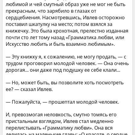
любимой и чей смутный образ уже не мог не быть
прекрасным, что зарябило в глазах от
сердцебиения. Насмотревшись, Ивлев осторожно
поставил шкатулку на место; потом взялся за
книжечку. Это была крохотная, прелестно изданная
почти сто лет тому назад «Грамматика любви, или
Искусство любить и быть взаимно любимым».
— Эту книжку я, к сожалению, не могу продать, — с
трудом проговорил молодой человек. — Она очень
дорогая... они даже под подушку ее себе клали...
— Но, может быть, вы позволите хоть посмотреть
ее? — сказал Ивлев.
— Пожалуйста, — прошептал молодой человек.
И, превозмогая неловкость, смутно томясь его
пристальным взглядом, Ивлев стал медленно
перелистывать «Грамматику любви». Она вся
делилась на маленькие главы: «О красоте, о сердце,