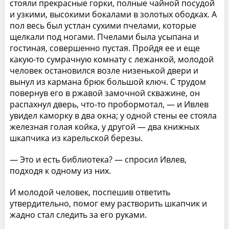
стояли прекрасные горки, полные чайной посудой
и узкими, высокими бокалами в золотых ободках. А
пол весь был устлан сухими пчелами, которые
щелкали под ногами. Пчелами была усыпана и
гостиная, совершенно пустая. Пройдя ее и еще
какую-то сумрачную комнату с лежанкой, молодой
человек остановился возле низенькой двери и
вынул из кармана брюк большой ключ. С трудом
повернув его в ржавой замочной скважине, он
распахнул дверь, что-то пробормотал, — и Ивлев
увидел каморку в два окна; у одной стены ее стояла
железная голая койка, у другой — два книжных
шкапчика из карельской березы.
— Это и есть библиотека? — спросил Ивлев,
подходя к одному из них.
И молодой человек, поспешив ответить
утвердительно, помог ему растворить шкапчик и
жадно стал следить за его руками.