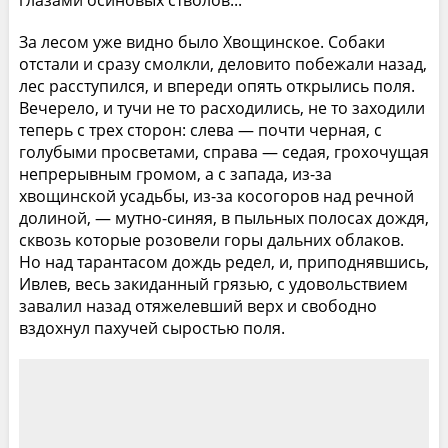
За лесом уже видно было Хвощинское. Собаки
отстали и сразу смолкли, деловито побежали назад,
лес расступился, и впереди опять открылись поля.
Вечерело, и тучи не то расходились, не то заходили
теперь с трех сторон: слева — почти черная, с
голубыми просветами, справа — седая, грохочущая
непрерывным громом, а с запада, из-за
хвощинской усадьбы, из-за косогоров над речной
долиной, — мутно-синяя, в пыльных полосах дождя,
сквозь которые розовели горы дальних облаков.
Но над тарантасом дождь редел, и, приподнявшись,
Ивлев, весь закиданный грязью, с удовольствием
завалил назад отяжелевший верх и свободно
вздохнул пахучей сыростью поля.