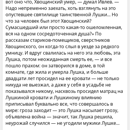
вот оно что, Хвощинский умер, — думал Ивлев. —
Надо непременно заехать, хоть взглянуть на это
опустевшее святилище таинственной Лушки... Но
что за человек был этот Хвощинский?
Сумасшедший или просто какая-то ошеломленная,
вся на одном сосредоточенная душа?» По
рассказам стариков-помещиков, сверстников
Хвощинского, он когда-то слыл в уезде за редкого
умницу. И вдруг свалилась на него эта любовь, эта
Лушка, потом неожиданная смерть ее, — и все
пошло прахом: он затворился в доме, в той
комнате, где жила и умерла Лушка, и больше
двадцати лет просидел на ее кровати — не только
никуда не выезжал, а даже у себя в усадьбе не
показывался никому, насквозь просидел матрац на
Лушкиной кровати и Лушкиному влиянию
приписывал буквально все, что совершалось в
мире: гроза заходит — это Лушка насылает грозу,
объявлена война — значит, так Лушка решила,
неурожай случился — не угодили мужики Лушке...