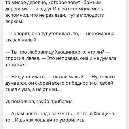
то милое деревцо, которое зовут «божьим
деревом», — и вдруг Ивлев вспомнил места,
вспомнил, что не раз ездил тут в молодости
верхом...
— Говорят, она тут утопилась-то, — неожиданно
сказал малый.
— Ты про любовницу Хвощинского, что ли? —
спросил Ивлев. — Это неправда, она и не думала
топиться.
— Нет, утопилась, — сказал малый. — Ну, только
думается, он скорей всего от бедности от своей
сшел с ума, а не от ней...
И, помолчав, грубо прибавил:
— А нам опять надо заезжать... в это, в Хвощино-
то... Ишь как лошади-то уморились!