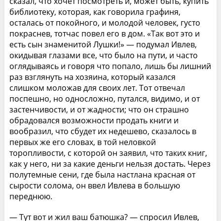
сказал, что хочет посмотреть и, может быть, купить
библиотеку, которая, как говорила графиня,
осталась от покойного, и молодой человек, густо
покраснев, тотчас повел его в дом. «Так вот это и
есть сын знаменитой Лушки!» — подумал Ивлев,
окидывая глазами все, что было на пути, и часто
оглядываясь и говоря что попало, лишь бы лишний
раз взглянуть на хозяина, который казался
слишком моложав для своих лет. Тот отвечал
поспешно, но односложно, путался, видимо, и от
застенчивости, и от жадности; что он страшно
обрадовался возможности продать книги и
вообразил, что сбудет их недешево, сказалось в
первых же его словах, в той неловкой
торопливости, с которой он заявил, что таких книг,
как у него, ни за какие деньги нельзя достать. Через
полутемные сени, где была настлана красная от
сырости солома, он ввел Ивлева в большую
переднюю.
— Тут вот и жил ваш батюшка? — спросил Ивлев,