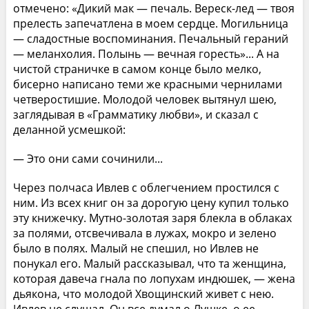
отмечено: «Дикий мак — печаль. Вереск-лед — твоя
прелесть запечатлена в моем сердце. Могильница
— сладостные воспоминания. Печальный гераний
— меланхолия. Полынь — вечная горесть»... А на
чистой страничке в самом конце было мелко,
бисерно написано теми же красными чернилами
четверостишие. Молодой человек вытянул шею,
заглядывая в «Грамматику любви», и сказал с
деланной усмешкой:
— Это они сами сочинили...
Через полчаса Ивлев с облегчением простился с
ним. Из всех книг он за дорогую цену купил только
эту книжечку. Мутно-золотая заря блекла в облаках
за полями, отсвечивала в лужах, мокро и зелено
было в полях. Малый не спешил, но Ивлев не
понукал его. Малый рассказывал, что та женщина,
которая давеча гнала по лопухам индюшек, — жена
дьякона, что молодой Хвощинский живет с нею.
Ивлев не слушал. Он все думал о Лушке, о ее