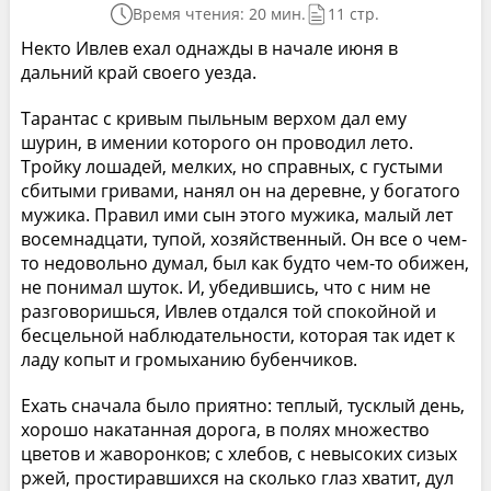
Время чтения: 20 мин.
11 стр.
Некто Ивлев ехал однажды в начале июня в
дальний край своего уезда.
Тарантас с кривым пыльным верхом дал ему
шурин, в имении которого он проводил лето.
Тройку лошадей, мелких, но справных, с густыми
сбитыми гривами, нанял он на деревне, у богатого
мужика. Правил ими сын этого мужика, малый лет
восемнадцати, тупой, хозяйственный. Он все о чем-
то недовольно думал, был как будто чем-то обижен,
не понимал шуток. И, убедившись, что с ним не
разговоришься, Ивлев отдался той спокойной и
бесцельной наблюдательности, которая так идет к
ладу копыт и громыханию бубенчиков.
Ехать сначала было приятно: теплый, тусклый день,
хорошо накатанная дорога, в полях множество
цветов и жаворонков; с хлебов, с невысоких сизых
ржей, простиравшихся на сколько глаз хватит, дул