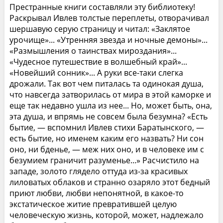
Престранные книги составляли эту библиотеку!
Раскрывал Ивлев толстые переплеты, отворачивал
шершавую серую страницу и читал: «Заклятое
урочище»... «Утренняя звезда и ночные демоны»...
«Размышления о таинствах мироздания»...
«Чудесное путешествие в волшебный край»...
«Новейший сонник»... А руки все-таки слегка
дрожали. Так вот чем питалась та одинокая душа,
что навсегда затворилась от мира в этой каморке и
еще так недавно ушла из нее... Но, может быть, она,
эта душа, и впрямь не совсем была безумна? «Есть
бытие, — вспомнил Ивлев стихи Баратынского, —
есть бытие, но именем каким его назвать? Ни сон
оно, ни бденье, — меж них оно, и в человеке им с
безумием граничит разуменье...» Расчистило на
западе, золото глядело оттуда из-за красивых
лиловатых облаков и странно озаряло этот бедный
приют любви, любви непонятной, в какое-то
экстатическое житие превратившей целую
человеческую жизнь, которой, может, надлежало