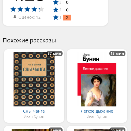
0
3
0
2
Оценок: 12
2
1
Похожие рассказы
37 мин
13 мин
Сны Чанга
Лёгкое дыхание
Иван Бунин
Иван Бунин
9 мин
56 мин