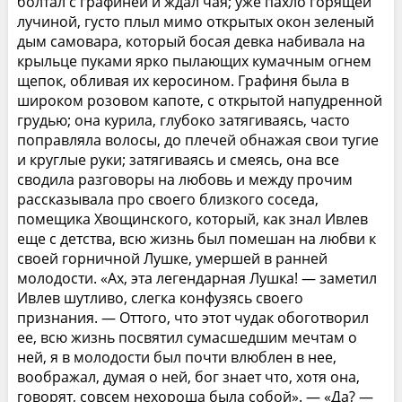
болтал с графиней и ждал чая; уже пахло горящей
лучиной, густо плыл мимо открытых окон зеленый
дым самовара, который босая девка набивала на
крыльце пуками ярко пылающих кумачным огнем
щепок, обливая их керосином. Графиня была в
широком розовом капоте, с открытой напудренной
грудью; она курила, глубоко затягиваясь, часто
поправляла волосы, до плечей обнажая свои тугие
и круглые руки; затягиваясь и смеясь, она все
сводила разговоры на любовь и между прочим
рассказывала про своего близкого соседа,
помещика Хвощинского, который, как знал Ивлев
еще с детства, всю жизнь был помешан на любви к
своей горничной Лушке, умершей в ранней
молодости. «Ах, эта легендарная Лушка! — заметил
Ивлев шутливо, слегка конфузясь своего
признания. — Оттого, что этот чудак обоготворил
ее, всю жизнь посвятил сумасшедшим мечтам о
ней, я в молодости был почти влюблен в нее,
воображал, думая о ней, бог знает что, хотя она,
говорят, совсем нехороша была собой». — «Да? —