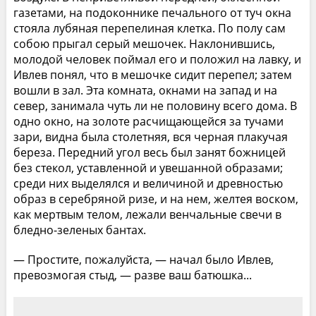
газетами, на подоконнике печального от туч окна
стояла лубяная перепелиная клетка. По полу сам
собою прыгал серый мешочек. Наклонившись,
молодой человек поймал его и положил на лавку, и
Ивлев понял, что в мешочке сидит перепел; затем
вошли в зал. Эта комната, окнами на запад и на
север, занимала чуть ли не половину всего дома. В
одно окно, на золоте расчищающейся за тучами
зари, видна была столетняя, вся черная плакучая
береза. Передний угол весь был занят божницей
без стекол, уставленной и увешанной образами;
среди них выделялся и величиной и древностью
образ в серебряной ризе, и на нем, желтея воском,
как мертвым телом, лежали венчальные свечи в
бледно-зеленых бантах.
— Простите, пожалуйста, — начал было Ивлев,
превозмогая стыд, — разве ваш батюшка...