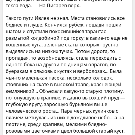
текла вода. — На Писарев верх...
Такого пути Ивлев не знал. Места становились все
беднее и глуше. Кончился рубеж, лошади пошли
шагом и спустили покосившийся тарантас
размытой колдобиной под горку; в какие-то еще не
кошенные луга, зеленые скаты которых грустно
выделялись на низких тучах. Потом дорога, то
пропадая, то возобновляясь, стала переходить с
одного бока на другой по днищам оврагов, по
буеракам в ольховых кустах и верболозах... Была
чья-то маленькая пасека, несколько колодок,
стоявших на скате в высокой траве, краснеющей
земляникой... Объехали какую-то старую плотину,
потонувшую в крапиве, и давно высохший пруд —
глубокую яругу, заросшую бурьяном выше
человеческого роста... Пара черных куличков с
плачем метнулась из них в дождливое небо... а на
плотине, среди крапивы, мелкими бледно-
розовыми цветочками цвел большой старый куст,