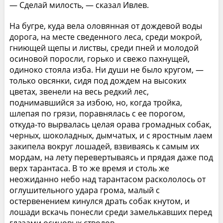
— Сделай милость, — сказал Ивлев.
На бугре, куда вела оловянная от дождевой воды
дорога, на месте сведенного леса, среди мокрой,
гниющей щепы и листвы, среди пней и молодой
осиновой поросли, горько и свежо пахнущей,
одиноко стояла изба. Ни души не было кругом, —
только овсянки, сидя под дождем на высоких
цветах, звенели на весь редкий лес,
поднимавшийся за избою, но, когда тройка,
шлепая по грязи, поравнялась с ее порогом,
откуда-то вырвалась целая орава громадных собак,
черных, шоколадных, дымчатых, и с яростным лаем
закипела вокруг лошадей, взвиваясь к самым их
мордам, на лету перевертываясь и прядая даже под
верх тарантаса. В то же время и столь же
неожиданно небо над тарантасом раскололось от
оглушительного удара грома, малый с
остервенением кинулся драть собак кнутом, и
лошади вскачь понесли среди замелькавших перед
глазами осиновых стволов...