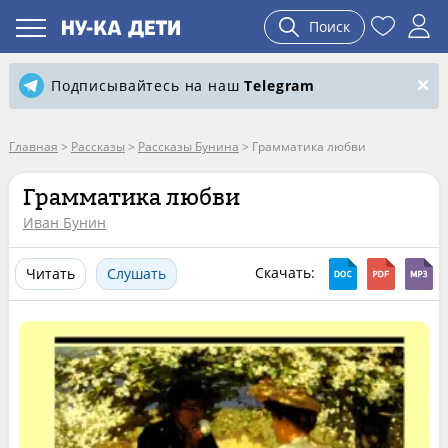
Поиск
Подписывайтесь на наш
Telegram
Главная
>
Рассказы
>
Рассказы Бунина
>
Грамматика любви
Грамматика любви
Иван Бунин
Скачать:
Читать
Слушать