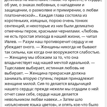
об уме, о знаках любовных, о нападении и
защищении, о размолвке и примирении, о любви
платонической»... Каждая глава состояла из
коротеньких, изящных, порою очень тонких
сентенций, и некоторые из них были деликатно
отмечены пером, красными чернилами. «Любовь
не есть простая эпизода в нашей жизни, — читал
Ивлев. — Разум наш противоречит сердцу и не
убеждает оного. — Женщины никогда не бывают
так сильны, как когда они вооружаются слабостью.
— Женщину мы обожаем за то, что она
владычествует над нашей мечтой идеальной. —
Тщеславие выбирает, истинная любовь не
выбирает. — Женщина прекрасная должна
занимать вторую ступень; первая принадлежит
женщине милой. Сия-то делается владычицей
нашего сердца: прежде нежели мы отдадим о ней
отчет сами себе, сердце наше делается
невольником любви навеки...» Затем шло
«изъяснение языка цветов», и опять кое-что было