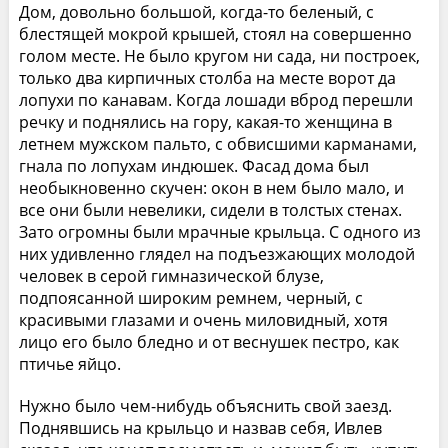
Дом, довольно большой, когда-то беленый, с
блестящей мокрой крышей, стоял на совершенно
голом месте. Не было кругом ни сада, ни построек,
только два кирпичных столба на месте ворот да
лопухи по канавам. Когда лошади вброд перешли
речку и поднялись на гору, какая-то женщина в
летнем мужском пальто, с обвисшими карманами,
гнала по лопухам индюшек. Фасад дома был
необыкновенно скучен: окон в нем было мало, и
все они были невелики, сидели в толстых стенах.
Зато огромны были мрачные крыльца. С одного из
них удивленно глядел на подъезжающих молодой
человек в серой гимназической блузе,
подпоясанной широким ремнем, черный, с
красивыми глазами и очень миловидный, хотя
лицо его было бледно и от веснушек пестро, как
птичье яйцо.
Нужно было чем-нибудь объяснить свой заезд.
Поднявшись на крыльцо и назвав себя, Ивлев