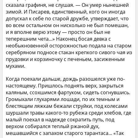
сказала графиня, не слушая. — Он умер нынешней
зимой. И Писарев, единственный, кого он иногда
допускал к себе по старой дружбе, утверждает, что
во всем остальном он нисколько не был помешан,
и я вполне верю этому — просто он был не
теперешним чета...» Наконец босая девка с
необыкновенной осторожностью подала на старом
серебряном подносе стакан крепкого сивого чая из
прудовки и корзиночку с печеньем, засиженным
мухами.
Когда поехали дальше, дождь разошелся уже по-
настоящему. Пришлось поднять верх, закрыться
каляным, ссохшимся фартуком, сидеть согнувшись.
Громыхали глухарями лошади, по их темным и
блестящим ляжкам бежали струйки, под колесами
шуршали травы какого-то рубежа среди хлебов, где
малый поехал в надежде сократить путь, под
верхом собирался теплый ржаной дух,
мешавшийся с запахом старого тарантаса... «Так