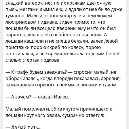
сладкий ветерок, нес по их косякам цветочную
пыль, местами дымил ею, и вдали от нее было даже
туманно. Малый, в новом картузе и неуклюжем
люстриновом пиджаке, сидел прямо; то, что
лошади были всецело вверены ему и что он был
наряжен, делало его особенно серьезным. А
лошади кашляли и не спеша бежали, валек левой
пристяжки порою скреб по колесу, порою
натягивался, и все время мелькала под ним белой
сталью стертая подкова.
— К графу будем заезжать? — спросил малый, не
оборачиваясь, когда впереди показалась деревня,
замыкавшая горизонт своими лозинами и садом.
— А зачем? — сказал Ивлев.
Малый помолчал и, сбив кнутом прилипшего к
лошади крупного овода, сумрачно ответил:
— Да чай пить...