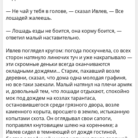
— Не чай у тебя в голове, — сказал Ивлев, — Все
лошадей жалеешь.
— Лошадь езды не боится, она корму боится, —
ответил малый наставительно.
Ивлев поглядел кругом: погода поскучнела, со всех
сторон натянуло линючих туч и уже накрапывало —
эти скромные деньки всегда оканчиваются
окладными дождями... Старик, пахавший возле
деревни, сказал, что дома одна молодая графиня,
но все-таки заехали. Малый натянул на плечи армяк
и, довольный тем, что лошади отдыхают, спокойно
мок под дождем на козлах тарантаса,
остановившегося среди грязного двора, возле
каменного корыта, вросшего в землю, истыканную
копытами скота. Он оглядывал свои сапоги,
поправлял кнутовищем шлею на кореннике; а
Ивлев сидел в темнеющей от дождя гостиной,