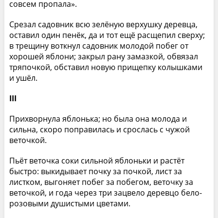
совсем пропала».
Срезал садовник всю зелёную верхушку деревца,
оставил один пенёк, да и тот ещё расщепил сверху;
в трещину воткнул садовник молодой побег от
хорошей яблони; закрыл рану замазкой, обвязал
тряпочкой, обставил новую прищепку колышками
и ушёл.
III
Прихворнула яблонька; но была она молода и
сильна, скоро поправилась и срослась с чужой
веточкой.
Пьёт веточка соки сильной яблоньки и растёт
быстро: выкидывает почку за почкой, лист за
листком, выгоняет побег за побегом, веточку за
веточкой, и года через три зацвело деревцо бело-
розовыми душистыми цветами.