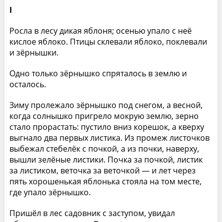
I
Росла в лесу дикая яблоня; осенью упало с неё
кислое яблоко. Птицы склевали яблоко, поклевали
и зёрнышки.
Одно только зёрнышко спряталось в землю и
осталось.
Зиму пролежало зёрнышко под снегом, а весной,
когда солнышко пригрело мокрую землю, зерно
стало прорастать: пустило вниз корешок, а кверху
выгнало два первых листика. Из промеж листочков
выбежал стебелёк с почкой, а из почки, наверху,
вышли зелёные листики. Почка за почкой, листик
за листиком, веточка за веточкой — и лет через
пять хорошенькая яблонька стояла на том месте,
где упало зёрнышко.
Пришёл в лес садовник с заступом, увидал