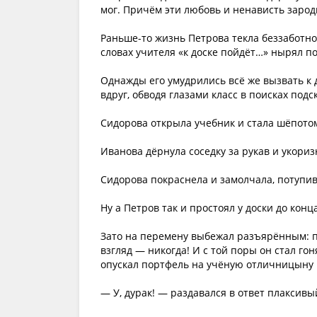
мог. Причём эти любовь и ненависть зарод
Раньше-то жизнь Петрова текла беззаботно.
словах учителя «к доске пойдёт…» нырял по
Однажды его умудрились всё же вызвать к 
вдруг, обводя глазами класс в поисках под
Сидорова открыла учебник и стала шёпото
Иванова дёрнула соседку за рукав и укори
Сидорова покраснела и замолчала, потупив
Ну а Петров так и простоял у доски до ко
Зато на перемену выбежал разъярённым: п
взгляд — никогда! И с той поры он стал гон
опускал портфель на учёную отличницыну 
— У, дурак! — раздавался в ответ плаксивый