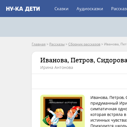
Сказки
Аудиосказки
Расска
Главная
>
Рассказы
>
Сборник рассказов
>
Иванова, Пет
Иванова, Петров, Сидоров
Ирина Антонова
Иванова, Петров,
придуманный Ирин
симпатичная однок
которая встряла 
истинных чувства
Приходится школь