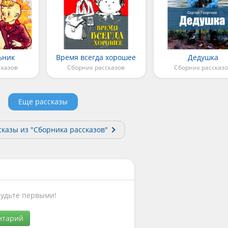
ьник
Время всегда хорошее
Дедушка
сказов
Сборник рассказов
Сборник рассказ
Еще рассказы
сказы из "Сборника рассказов"
Будьте первыми!
нтарий