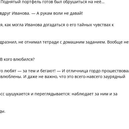
л. Поднятый портфель готов был обрушиться на неё…
вдруг Иванова. — А рукам воли не давай!
, как могла Иванова догадаться о его тайных чувствах к
е дразнил, не отнимал тетради с домашним заданием. Вообще не
В кого влюбился?
ого любят — за тем и бегают! — И отличница гордо прошествова
 влюблены. И даже не важно, что это всего-навсего заурядный
асс шушукается и переглядывается: наблюдает за ним и за
ды.