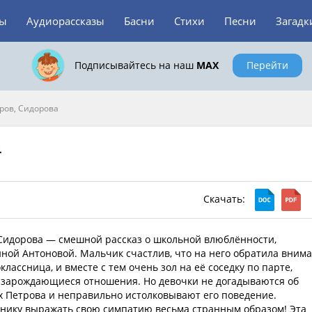
зы
Аудиорассказы
Басни
Стихи
Песни
Загадк
Подписывайтесь на наш
MAX
Перейти
ров, Сидорова
а
Скачать:
 Сидорова — смешной рассказ о школьной влюблённости,
ой Антоновой. Мальчик счастлив, что на него обратила вним
лассница, и вместе с тем очень зол на её соседку по парте,
в зарождающиеся отношения. Но девочки не догадываются об
х Петрова и неправильно истолковывают его поведение.
нику выражать свою симпатию весьма странным образом! Эта