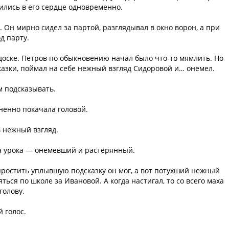
ились в его сердце одновременно.
 Он мирно сидел за партой, разглядывал в окно ворон, а при
д парту.
доске. Петров по обыкновению начал было что-то мямлить. Но
сказки, поймал на себе нежный взгляд Сидоровой и… онемел.
м подсказывать.
зненно покачала головой.
 нежный взгляд.
нца урока — онемевший и растерянный.
ростить уплывшую подсказку он мог, а вот потухший нежный
яться по школе за Ивановой. А когда настигал, то со всего маха
голову.
 голос.