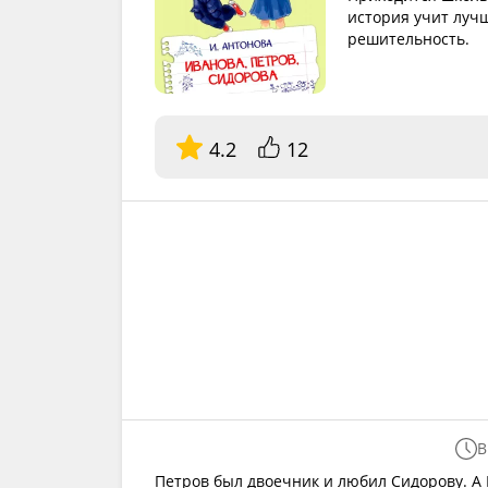
история учит лучш
решительность.
4.2
12
В
Петров был двоечник и любил Сидорову. А