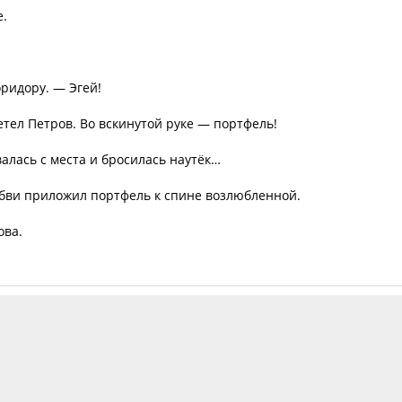
е.
оридору. — Эгей!
етел Петров. Во вскинутой руке — портфель!
алась с места и бросилась наутёк…
юбви приложил портфель к спине возлюбленной.
ова.