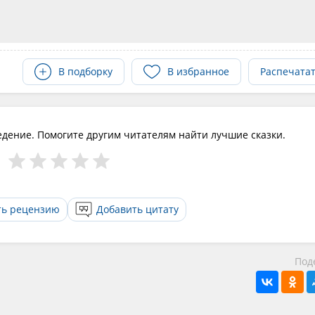
В подборку
В избранное
Распечата
едение. Помогите другим читателям найти лучшие сказки.
ть рецензию
Добавить цитату
Под