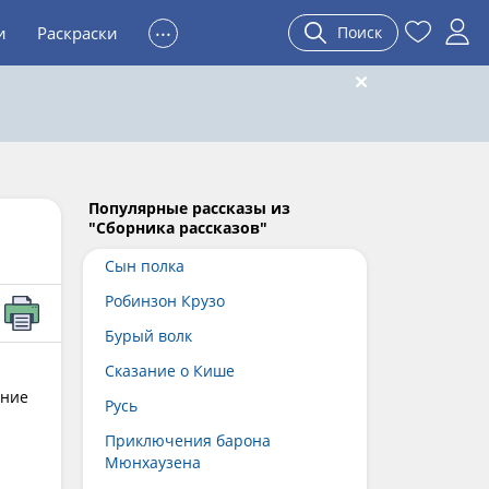
...
и
Раскраски
Поиск
Популярные рассказы из
"Сборника рассказов"
Сын полка
Робинзон Крузо
Бурый волк
Сказание о Кише
ание
Русь
Приключения барона
Мюнхаузена