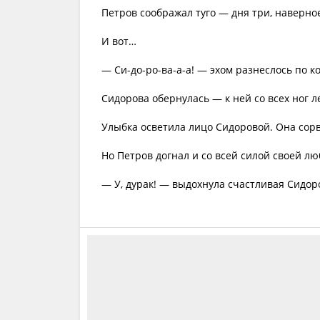
Петров соображал туго — дня три, наверно
И вот…
— Си-до-ро-ва-а-а! — эхом разнеслось по к
Сидорова обернулась — к ней со всех ног л
Улыбка осветила лицо Сидоровой. Она сорв
Но Петров догнал и со всей силой своей л
— У, дурак! — выдохнула счастливая Сидор