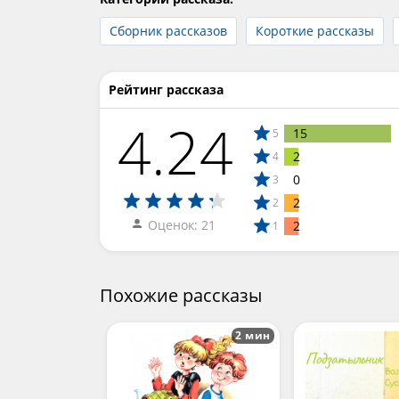
Сборник рассказов
Короткие рассказы
Рейтинг рассказа
4.24
15
5
2
4
0
3
2
2
Оценок: 21
2
1
Похожие рассказы
2 мин