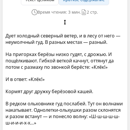
Время чтения: 3 мин.
2 стр.
I
Дует холодный северный ветер, и в лесу от него —
неумолчный гуд. В разных местах — разный.
На пригорках берёзы низко гудят, с дрожью. И
пощёлкивают. Гибкой веткой качнут, оттянут да
потом с размаху по звонкой берёсте: «Клёк!»
И в ответ: «Клёк!»
Кормят друг дружку берёзовой кашей.
В редком ольховнике гуд послабей. Тут он волнами
накатывает. Однолетки-ольхушки разом склонятся
и разом встанут — и понесло волну: «Ш-ш-ш-ш-ш-
ш-и-и-и-х-х…»