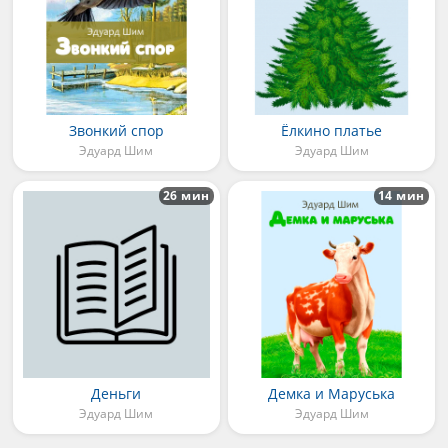
Звонкий спор
Ёлкино платье
Эдуард Шим
Эдуард Шим
26 мин
14 мин
Деньги
Демка и Маруська
Эдуард Шим
Эдуард Шим