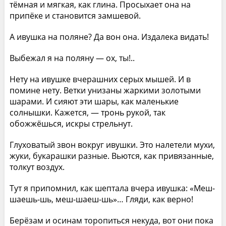
тёмная и мягкая, как глина. Просыхает она на
припёке и становится замшевой.
А ивушка на поляне? Да вон она. Издалека видать!
Выбежал я на поляну — ох, ты!..
Нету на ивушке вчерашних серых мышей. И в
помине нету. Ветки унизаны жаркими золотыми
шарами. И сияют эти шары, как маленькие
солнышки. Кажется, — тронь рукой, так
обожжёшься, искры стрельнут.
Глуховатый звон вокруг ивушки. Это налетели мухи,
жуки, букарашки разные. Вьются, как привязанные,
толкут воздух.
Тут я припомнил, как шептала вчера ивушка: «Меш-
шаешь-шь, меш-шаеш-шь»… Гляди, как верно!
Берёзам и осинам торопиться некуда, вот они пока