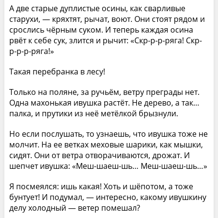
А две старые дуплистые осины, как сварливые
старухи, — кряхтят, рычат, воют. Они стоят рядом и
срослись чёрным суком. И теперь каждая осина
рвёт к себе сук, злится и рычит: «Скр-р-р-ряга! Скр-
р-р-р-ряга!»
Такая перебранка в лесу!
Только на поляне, за ручьём, ветру преграды нет.
Одна махонькая ивушка растёт. Не дерево, а так…
палка, и прутики из неё метёлкой брызнули.
Но если послушать, то узнаешь, что ивушка тоже не
молчит. На ее ветках меховые шарики, как мышки,
сидят. Они от ветра отворачиваются, дрожат. И
шепчет ивушка: «Меш-шаеш-шь… Меш-шаеш-шь…»
Я посмеялся: ишь какая! Хоть и шёпотом, а тоже
бунтует! И подумал, — интересно, какому ивушкину
делу холодный — ветер помешал?