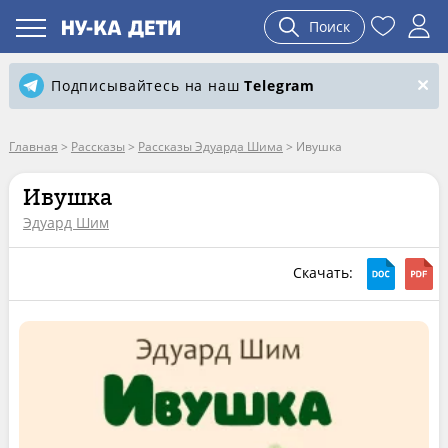
Поиск
Подписывайтесь на наш
Telegram
Главная
>
Рассказы
>
Рассказы Эдуарда Шима
>
Ивушка
Ивушка
Эдуард Шим
Скачать: