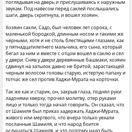
поглядывая на дверь и прислушиваясь к наружным
звукам. Под навесом перед саклей послышались
шаги, дверь скрипнула, и вошел хозяин.
Хозяин сакли, Садо, был человек лет сорока, с
маленькой бородкой, длинным носом и такими же
черными, хотя и не столь блестящими глазами, как
у пятнадцатилетнего мальчика, его сына, который
бегал за ним и вместе с отцом вошел в саклю и сел
у двери. Сняв у двери деревянные башмаки, хозяин
сдвинул на затылок давно не бритой, зарастающей
черным волосом головы старую, истертую папаху и
тотчас же сел против Хаджи-Мурата на корточки.
Так же как и старик, он, закрыв глаза, поднял руки
ладонями кверху, прочел молитву, отер руками
лицо и только тогда начал говорить. Он сказал, что
от Шамиля был приказ задержать Хаджи-Мурата,
живого или мертвого, что вчера только уехали
посланные Шамиля, и что народ боится
ослушаться Шамиля, и что поэтому надо быть