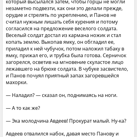
который высылался затем, чтобы горцы не могли
незаметно подвезти, как они это делали прежде,
орудие и стрелять по укреплению, и Панов не
считал нужным лишать себя курения и потому
согласился на предложение веселого солдата.
Веселый солдат достал из кармана ножик и стал
копать землю. Выкопав ямку, он обгладил ее,
приладил к ней чубучок, потом наложил табаку в
ямку, прижал его, и трубка была готова. Серничок
загорелся, осветив на мгновение скуластое лицо
лежавшего на брюхе солдата. В чубуке засвистело,
и Панов почуял приятный запах загоревшейся
махорки.
— Наладил? — сказал он, поднимаясь на ноги.
— А то как же?
— Эка молодчина Авдеев! Прокурат малый. Ну-ка?
Авдеев отвалился набок, давая место Панову и