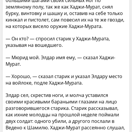
большими шагами своих сильных ног по
земляному полу, так же как Хаджи-Мурат, снял
бурку, винтовку и шашку и, оставив на себе только
кинжал и пистолет, сам повесил их на те же гвозди,
на которых висело оружие Хаджи-Мурата.
— Он кто? — спросил старик у Хаджи-Мурата,
указывая на вошедшего.
— Мюрид мой. Элдар имя ему, — сказал Хаджи-
Мурат.
— Хорошо, — сказал старик и указал Элдару место
на войлоке, подле Хаджи-Мурата.
Элдар сел, скрестив ноги, и молча уставился
своими красивыми бараньими глазами на лицо
разговорившегося старика. Старик рассказывал,
как ихние молодцы на прошлой неделе поймали
двух солдат: одного убили, а другого послали в
Ведено к Шамилю. Хаджи-Мурат рассеянно слушал,