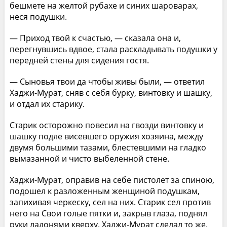
бешмете на желтой рубахе и синих шароварах,
неся подушки.
— Приход твой к счастью, — сказала она и,
перегнувшись вдвое, стала раскладывать подушки у
передней стены для сидения гостя.
— Сыновья твои да чтобы живы были, — ответил
Хаджи-Мурат, сняв с себя бурку, винтовку и шашку,
и отдал их старику.
Старик осторожно повесил на гвозди винтовку и
шашку подле висевшего оружия хозяина, между
двумя большими тазами, блестевшими на гладко
вымазанной и чисто выбеленной стене.
Хаджи-Мурат, оправив на себе пистолет за спиною,
подошел к разложенным женщиной подушкам,
запихивая черкеску, сел на них. Старик сел против
него на Свои голые пятки и, закрыв глаза, поднял
руки ладонями кверху. Хаджи-Мурат сделал то же.