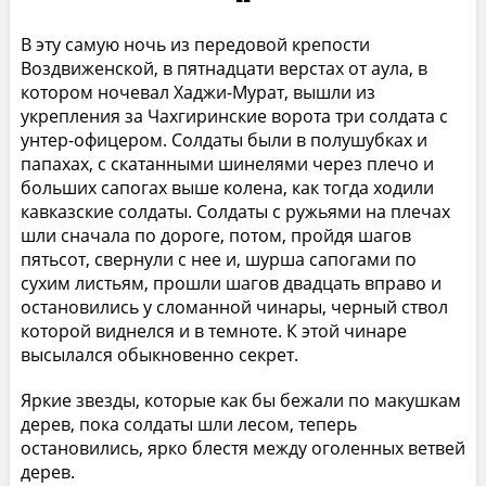
В эту самую ночь из передовой крепости
Воздвиженской, в пятнадцати верстах от аула, в
котором ночевал Хаджи-Мурат, вышли из
укрепления за Чахгиринские ворота три солдата с
унтер-офицером. Солдаты были в полушубках и
папахах, с скатанными шинелями через плечо и
больших сапогах выше колена, как тогда ходили
кавказские солдаты. Солдаты с ружьями на плечах
шли сначала по дороге, потом, пройдя шагов
пятьсот, свернули с нее и, шурша сапогами по
сухим листьям, прошли шагов двадцать вправо и
остановились у сломанной чинары, черный ствол
которой виднелся и в темноте. К этой чинаре
высылался обыкновенно секрет.
Яркие звезды, которые как бы бежали по макушкам
дерев, пока солдаты шли лесом, теперь
остановились, ярко блестя между оголенных ветвей
дерев.