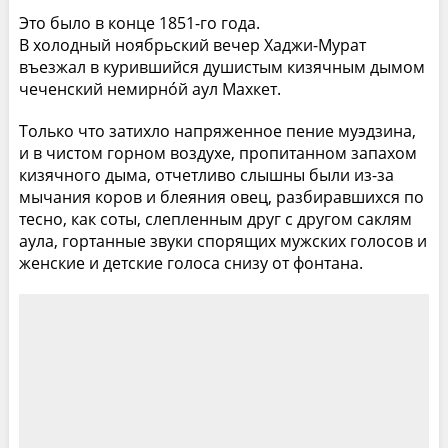
Это было в конце 1851-го года.
В холодный ноябрьский вечер Хаджи-Мурат
въезжал в курившийся душистым кизячным дымом
чеченский немирно́й аул Махкет.
Только что затихло напряженное пение муэдзина,
и в чистом горном воздухе, пропитанном запахом
кизячного дыма, отчетливо слышны были из-за
мычания коров и блеяния овец, разбиравшихся по
тесно, как соты, слепленным друг с другом саклям
аула, гортанные звуки спорящих мужских голосов и
женские и детские голоса снизу от фонтана.