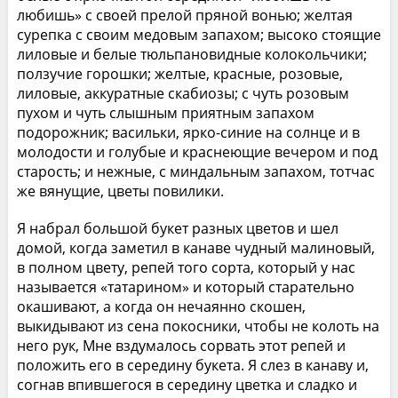
любишь» с своей прелой пряной вонью; желтая
сурепка с своим медовым запахом; высоко стоящие
лиловые и белые тюльпановидные колокольчики;
ползучие горошки; желтые, красные, розовые,
лиловые, аккуратные скабиозы; с чуть розовым
пухом и чуть слышным приятным запахом
подорожник; васильки, ярко-синие на солнце и в
молодости и голубые и краснеющие вечером и под
старость; и нежные, с миндальным запахом, тотчас
же вянущие, цветы повилики.
Я набрал большой букет разных цветов и шел
домой, когда заметил в канаве чудный малиновый,
в полном цвету, репей того сорта, который у нас
называется «татарином» и который старательно
окашивают, а когда он нечаянно скошен,
выкидывают из сена покосники, чтобы не колоть на
него рук, Мне вздумалось сорвать этот репей и
положить его в середину букета. Я слез в канаву и,
согнав впившегося в середину цветка и сладко и