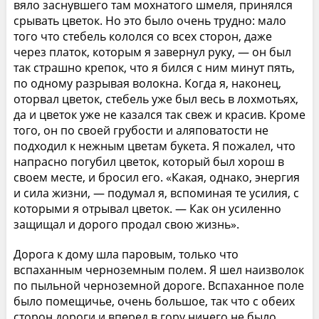
вяло заснувшего там мохнатого шмеля, принялся
срывать цветок. Но это было очень трудно: мало
того что стебель кололся со всех сторон, даже
через платок, которым я завернул руку, — он был
так страшно крепок, что я бился с ним минут пять,
по одному разрывая волокна. Когда я, наконец,
оторвал цветок, стебель уже был весь в лохмотьях,
да и цветок уже не казался так свеж и красив. Кроме
того, он по своей грубости и аляповатости не
подходил к нежным цветам букета. Я пожалел, что
напрасно погубил цветок, который был хорош в
своем месте, и бросил его. «Какая, однако, энергия
и сила жизни, — подумал я, вспоминая те усилия, с
которыми я отрывал цветок. — Как он усиленно
защищал и дорого продал свою жизнь».
Дорога к дому шла паровым, только что
вспаханным черноземным полем. Я шел наизволок
по пыльной черноземной дороге. Вспаханное поле
было помещичье, очень большое, так что с обеих
сторон дороги и вперед в гору ничего не было