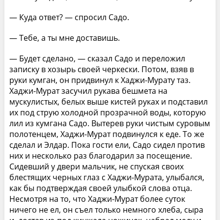
— Куда ответ? — спросил Садо.
— Тебе, а ты мне доставишь.
— Будет сделано, — сказал Садо и переложил
записку в хозырь своей черкески. Потом, взяв в
руки кумган, он придвинул к Хаджи-Мурату таз.
Хаджи-Мурат засучил рукава бешмета на
мускулистых, белых выше кистей руках и подставил
их под струю холодной прозрачной воды, которую
лил из кумгана Садо. Вытерев руки чистым суровым
полотенцем, Хаджи-Мурат подвинулся к еде. То же
сделал и Элдар. Пока гости ели, Садо сидел против
них и несколько раз благодарил за посещение.
Сидевший у двери мальчик, не спуская своих
блестящих черных глаз с Хаджи-Мурата, улыбался,
как бы подтверждая своей улыбкой слова отца.
Несмотря на то, что Хаджи-Мурат более суток
ничего не ел, он съел только немного хлеба, сыра