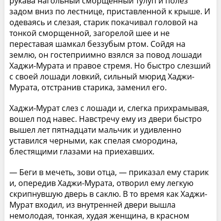
рукава нагольный сморщенный тулуп и полез
задом вниз по лестнице, приставленной к крыше. И
одеваясь и слезая, старик покачивал головой на
тонкой сморщенной, загорелой шее и не
переставая шамкал беззубым ртом. Сойдя на
землю, он гостеприимно взялся за повод лошади
Хаджи-Мурата и правое стремя. Но быстро слезший
с своей лошади ловкий, сильный мюрид Хаджи-
Мурата, отстранив старика, заменил его.
Хаджи-Мурат слез с лошади и, слегка прихрамывая,
вошел под навес. Навстречу ему из двери быстро
вышел лет пятнадцати мальчик и удивленно
уставился черными, как спелая смородина,
блестящими глазами на приехавших.
— Беги в мечеть, зови отца, — приказал ему старик
и, опередив Хаджи-Мурата, отворил ему легкую
скрипнувшую дверь в саклю. В то время как Хаджи-
Мурат входил, из внутренней двери вышла
немолодая, тонкая, худая женщина, в красном