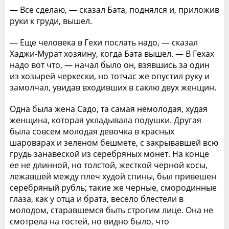
— Все сделаю, — сказал Бата, поднялся и, приложив
руки к груди, вышел.
— Еще человека в Гехи послать надо, — сказал
Хаджи-Мурат хозяину, когда Бата вышел. — В Гехах
надо вот что, — начал было он, взявшись за один
из хозырей черкески, но тотчас же опустил руку и
замолчал, увидав входивших в саклю двух женщин.
Одна была жена Садо, та самая немолодая, худая
женщина, которая укладывала подушки. Другая
была совсем молодая девочка в красных
шароварах и зеленом бешмете, с закрывавшей всю
грудь занавеской из серебряных монет. На конце
ее не длинной, но толстой, жесткой черной косы,
лежавшей между плеч худой спины, был привешен
серебряный рубль; такие же черные, смородинные
глаза, как у отца и брата, весело блестели в
молодом, старавшемся быть строгим лице. Она не
смотрела на гостей, но видно было, что