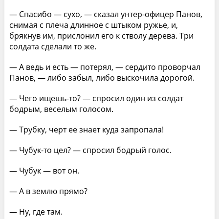
— Спасибо — сухо, — сказал унтер-офицер Панов,
снимая с плеча длинное с штыком ружье, и,
брякнув им, прислонил его к стволу дерева. Три
солдата сделали то же.
— А ведь и есть — потерял, — сердито проворчал
Панов, — либо забыл, либо выскочила дорогой.
— Чего ищешь-то? — спросил один из солдат
бодрым, веселым голосом.
— Трубку, черт ее знает куда запропала!
— Чубук-то цел? — спросил бодрый голос.
— Чубук — вот он.
— А в землю прямо?
— Ну, где там.