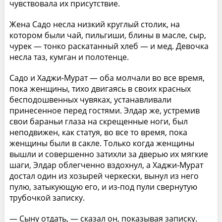
чувствовала их присутствие.
Жена Садо несла низкий круглый столик, на
котором были чай, пильгиши, блины в масле, сыр,
чурек — тонко раскатанный хлеб — и мед. Девочка
несла таз, кумган и полотенце.
Садо и Хаджи-Мурат — оба молчали во все время,
пока женщины, тихо двигаясь в своих красных
бесподошвенных чувяках, устанавливали
принесенное перед гостями. Элдар же, устремив
свои бараньи глаза на скрещенные ноги, был
неподвижен, как статуя, во все то время, пока
женщины были в сакле. Только когда женщины
вышли и совершенно затихли за дверью их мягкие
шаги, Элдар облегченно вздохнул, а Хаджи-Мурат
достал один из хозырей черкески, вынул из него
пулю, затыкующую его, и из-под пули свернутую
трубочкой записку.
— Сыну отдать, — сказал он, показывая записку.