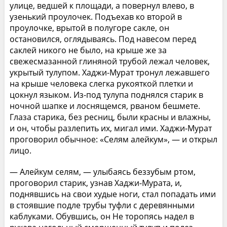
улице, ведшей к площади, а повернул влево, в
узенький проулочек. Подъехав ко второй в
проулочке, врытой в полугоре сакле, он
остановился, оглядываясь. Под навесом перед
саклей никого не было, на крыше же за
свежесмазанной глиняной трубой лежал человек,
укрытый тулупом. Хаджи-Мурат тронул лежавшего
на крыше человека слегка рукояткой плетки и
цокнул языком. Из-под тулупа поднялся старик в
ночной шапке и лоснящемся, рваном бешмете.
Глаза старика, без ресниц, были красны и влажны,
и он, чтобы разлепить их, мигал ими. Хаджи-Мурат
проговорил обычное: «Селям алейкум», — и открыл
лицо.
— Алейкум селям, — улыбаясь беззубым ртом,
проговорил старик, узнав Хаджи-Мурата, и,
поднявшись на свои худые ноги, стал попадать ими
в стоявшие подле трубы туфли с деревянными
каблуками. Обувшись, он Не торопясь надел в