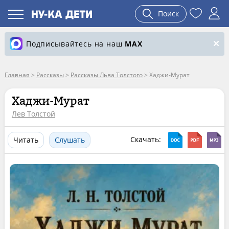
Поиск
Подписывайтесь на наш
MAX
Главная
>
Рассказы
>
Рассказы Льва Толстого
>
Хаджи-Мурат
Хаджи-Мурат
Лев Толстой
Скачать:
Читать
Слушать