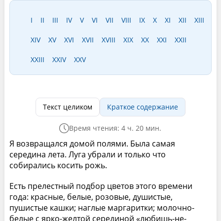
I
II
III
IV
V
VI
VII
VIII
IX
X
XI
XII
XIII
XIV
XV
XVI
XVII
XVIII
XIX
XX
XXI
XXII
XXIII
XXIV
XXV
Текст целиком
Краткое содержание
Время чтения: 4 ч. 20 мин.
Я возвращался домой полями. Была самая
середина лета. Луга убрали и только что
собирались косить рожь.
Есть прелестный подбор цветов этого времени
года: красные, белые, розовые, душистые,
пушистые кашки; наглые маргаритки; молочно-
белые с ярко-желтой серединой «любишь-не-