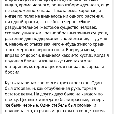
видно, кроме черного, ровно взборожденного, еще
не скороженного пара. Пахота была хорошая, и
нигде по полю не виднелось ни одного растения,
ни одной травки, — все было черно. «Экое
разрушительное, жестокое существо человек,
сколько уничтожил разнообразных живых существ,
растений для поддержания своей жизни», — думал
я, невольно отыскивая чего-нибудь живого среди
этого мертвого черного поля. Впереди меня,
вправо от дороги, виднелся какой-то кустик. Когда я
подошел ближе, я узнал в кустике такого же
«татарина», которого цветок я напрасно сорвал и
бросил.
Куст «татарина» состоял их трех отростков. Один
был оторван, и, как отрубленная рука, торчал
остаток ветки. На других двух было на каждом по
цветку. Цветки эти когда-то были красные, теперь
же были черные. Один стебель был сломан, и
половина его, с грязным цветком на конце, висела