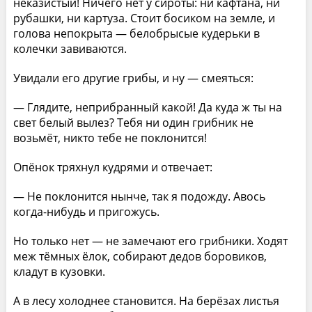
неказистый! Ничего нет у сироты: ни кафтана, ни
рубашки, ни картуза. Стоит босиком на земле, и
голова непокрыта — белобрысые кудерьки в
колечки завиваются.
Увидали его другие грибы, и ну — смеяться:
— Глядите, неприбранный какой! Да куда ж ты на
свет белый вылез? Тебя ни один грибник не
возьмёт, никто тебе не поклонится!
Опёнок тряхнул кудрями и отвечает:
— Не поклонится нынче, так я подожду. Авось
когда-нибудь и пригожусь.
Но только нет — не замечают его грибники. Ходят
меж тёмных ёлок, собирают дедов боровиков,
кладут в кузовки.
А в лесу холоднее становится. На берёзах листья