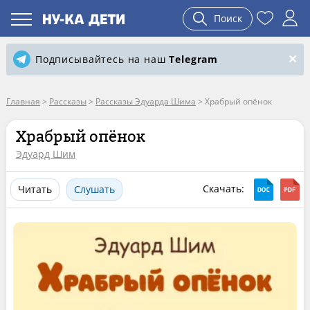
Поиск
Подписывайтесь на наш
Telegram
Главная
>
Рассказы
>
Рассказы Эдуарда Шима
>
Храбрый опёнок
Храбрый опёнок
Эдуард Шим
Скачать:
Читать
Слушать