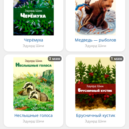
Черёмуха
Медведь — рыболов
Эдуард Шим
Эдуард Шим
3 мин
1 мин
Неслышные голоса
Брусничный кустик
Эдуард Шим
Эдуард Шим