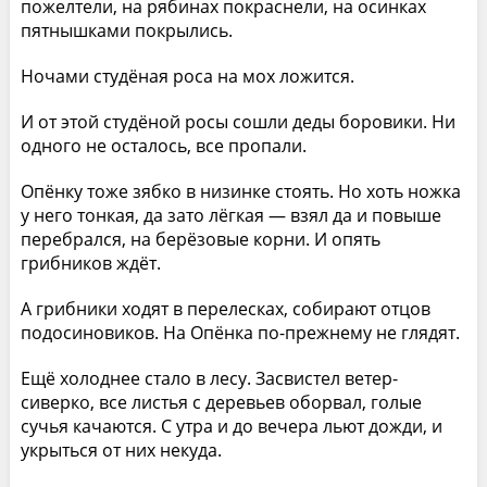
пожелтели, на рябинах покраснели, на осинках
пятнышками покрылись.
Ночами студёная роса на мох ложится.
И от этой студёной росы сошли деды боровики. Ни
одного не осталось, все пропали.
Опёнку тоже зябко в низинке стоять. Но хоть ножка
у него тонкая, да зато лёгкая — взял да и повыше
перебрался, на берёзовые корни. И опять
грибников ждёт.
А грибники ходят в перелесках, собирают отцов
подосиновиков. На Опёнка по-прежнему не глядят.
Ещё холоднее стало в лесу. Засвистел ветер-
сиверко, все листья с деревьев оборвал, голые
сучья качаются. С утра и до вечера льют дожди, и
укрыться от них некуда.