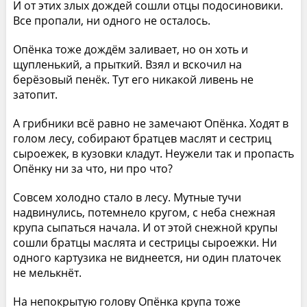
И от этих злых дождей сошли отцы подосиновики.
Все пропали, ни одного не осталось.
Опёнка тоже дождём заливает, но он хоть и
щупленький, а прыткий. Взял и вскочил на
берёзовый пенёк. Тут его никакой ливень не
затопит.
А грибники всё равно не замечают Опёнка. Ходят в
голом лесу, собирают братцев маслят и сестриц
сыроежек, в кузовки кладут. Неужели так и пропасть
Опёнку ни за что, ни про что?
Совсем холодно стало в лесу. Мутные тучи
надвинулись, потемнело кругом, с неба снежная
крупа сыпаться начала. И от этой снежной крупы
сошли братцы маслята и сестрицы сыроежки. Ни
одного картузика не виднеется, ни один платочек
не мелькнёт.
На непокрытую голову Опёнка крупа тоже