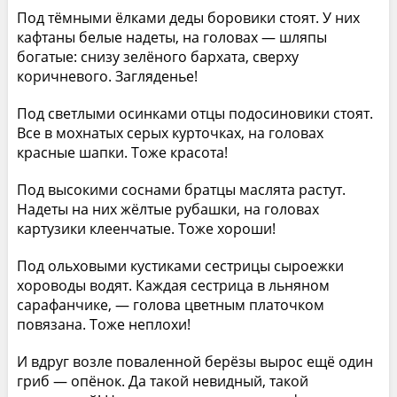
Под тёмными ёлками деды боровики стоят. У них
кафтаны белые надеты, на головах — шляпы
богатые: снизу зелёного бархата, сверху
коричневого. Загляденье!
Под светлыми осинками отцы подосиновики стоят.
Все в мохнатых серых курточках, на головах
красные шапки. Тоже красота!
Под высокими соснами братцы маслята растут.
Надеты на них жёлтые рубашки, на головах
картузики клеенчатые. Тоже хороши!
Под ольховыми кустиками сестрицы сыроежки
хороводы водят. Каждая сестрица в льняном
сарафанчике, — голова цветным платочком
повязана. Тоже неплохи!
И вдруг возле поваленной берёзы вырос ещё один
гриб — опёнок. Да такой невидный, такой