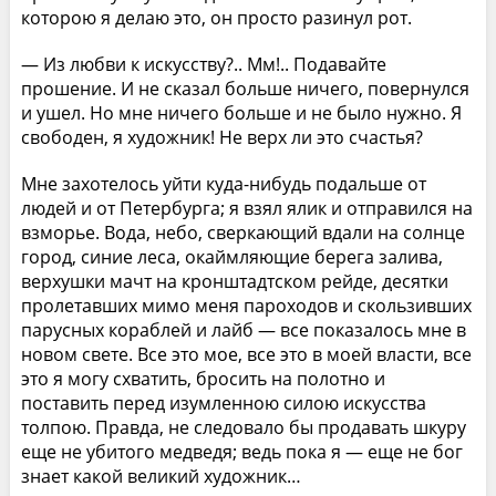
которою я делаю это, он просто разинул рот.
— Из любви к искусству?.. Мм!.. Подавайте
прошение. И не сказал больше ничего, повернулся
и ушел. Но мне ничего больше и не было нужно. Я
свободен, я художник! Не верх ли это счастья?
Мне захотелось уйти куда-нибудь подальше от
людей и от Петербурга; я взял ялик и отправился на
взморье. Вода, небо, сверкающий вдали на солнце
город, синие леса, окаймляющие берега залива,
верхушки мачт на кронштадтском рейде, десятки
пролетавших мимо меня пароходов и скользивших
парусных кораблей и лайб — все показалось мне в
новом свете. Все это мое, все это в моей власти, все
это я могу схватить, бросить на полотно и
поставить перед изумленною силою искусства
толпою. Правда, не следовало бы продавать шкуру
еще не убитого медведя; ведь пока я — еще не бог
знает какой великий художник…