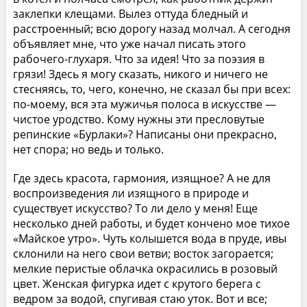
заклепки клещами. Вылез оттуда бледный и
расстроенный; всю дорогу назад молчал. А сегодня
объявляет мне, что уже начал писать этого
рабочего-глухаря. Что за идея! Что за поэзия в
грязи! Здесь я могу сказать, никого и ничего не
стесняясь, то, чего, конечно, не сказал бы при всех:
по-моему, вся эта мужичья полоса в искусстве —
чистое уродство. Кому нужны эти пресловутые
репинские «Бурлаки»? Написаны они прекрасно,
нет спора; но ведь и только.
Где здесь красота, гармония, изящное? А не для
воспроизведения ли изящного в природе и
существует искусство? То ли дело у меня! Еще
несколько дней работы, и будет кончено мое тихое
«Майское утро». Чуть колышется вода в пруде, ивы
склонили на него свои ветви; восток загорается;
мелкие перистые облачка окрасились в розовый
цвет. Женская фигурка идет с крутого берега с
ведром за водой, спугивая стаю уток. Вот и все;