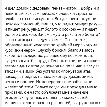
Я шел домой с Дедовым, пейзажистом… Добрый и
невинный, как сам пейзаж, человек и страстно
влюблен в свое искусство. Вот для него так уж нет
никаких сомнений; пишет, что видит: увидит реку —
и пишет реку, увидит болото с осокою — и пишет
болото с осокою. Зачем ему эта река и это болото?
— он никогда не задумывается. Он, кажется,
образованный человек; по крайней мере кончил
курс инженером. Службу бросил, благо явилось
какое-то наследство, дающее ему возможность
существовать без труда. Теперь он пишет и пишет:
летом сидит с утра до вечера на поле или в лесу за
этюдами, зимой без устали компонует закаты,
восходы, полдни, начала и концы дождя, зимы,
весны и прочее. Инженерство свое забыл и не
жалеет об этом. Только когда мы проходим мимо
пристани, он часто объясняет мне значение
огромных чугунных и стальных масс: частей
машин, котлов и разных разностей, выгруженных с