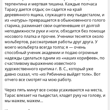
терпентина и мертвая тишина. Каждые полчаса
Тарасу дается отдых; он садится на край
деревянного ящика, служащего ему пьедесталом, и
из «натуры» превращается в обыкновенного голого
старика, разминает свои оцепеневшие от долгой
неподвижности руки и ноги, обходится без помощи
носового платка и прочее. Ученики теснятся около
мольбертов, рассматривая работы друг друга. У
моего мольберта всегда толпа; я — очень
способный ученик академии и подаю огромные
надежды сделаться одним из «наших корифеев», по
счастливому выражению известного
художественного критика г. В. С., который уже
давно сказал, что «из Рябинина выйдет толк». Вот
отчего все смотрят на мою работу.
Через пять минут все снова усаживаются на места,
Тарас влезает на пьедестал, кладет руку на голову, и
мы мажем, мажем…