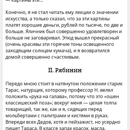
— Картины эти…
Конечно, я не стал читать ему лекции о значении
искусства, а только сказал, что за эти картины
платят хорошие деньги, рублей по тысяче, по две и
больше. Яличник был совершенно удовлетворен и
больше не заговаривал. Этюд вышел прекрасный
(очень красивы эти горячие тоны освещенного
заходящим солнцем кумача), и я возвратился
домой совершенно счастливым.
II. Рябинин
Передо мною стоит в натянутом положении старик
Тарас, натурщик, которому профессор Н. велел
положить «рука на галава», потому что это «ошен
классишеский поза»; вокруг меня — целая толпа
товарищей, так же, как и я, сидящих перед
мольбертами с палитрами и кистями в руках.
Впереди всех Дедов, хотя и пейзажист, но усердно
пишет Тараса. В классе запах красок, масла,