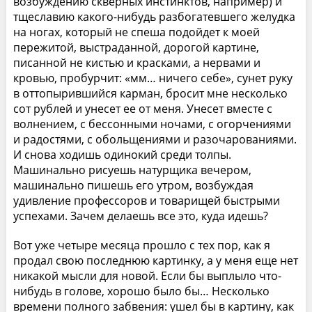
возбуждению скверных инстинктов, например) и
тщеславию какого-нибудь разбогатевшего желудка
на ногах, который не спеша подойдет к моей
пережитой, выстраданной, дорогой картине,
писанной не кистью и красками, а нервами и
кровью, пробурчит: «мм… ничего себе», сунет руку
в оттопырившийся карман, бросит мне несколько
сот рублей и унесет ее от меня. Унесет вместе с
волнением, с бессонными ночами, с огорчениями
и радостями, с обольщениями и разочарованиями.
И снова ходишь одинокий среди толпы.
Машинально рисуешь натурщика вечером,
машинально пишешь его утром, возбуждая
удивление профессоров и товарищей быстрыми
успехами. Зачем делаешь все это, куда идешь?
Вот уже четыре месяца прошло с тех пор, как я
продал свою последнюю картинку, а у меня еще нет
никакой мысли для новой. Если бы выплыло что-
нибудь в голове, хорошо было бы… Несколько
времени полного забвения: ушел бы в картину, как