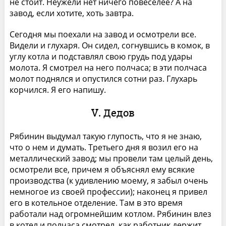
не стоит. Неужели нет ничего повеселее? А на
завод, если хотите, хоть завтра.
Сегодня мы поехали на завод и осмотрели все.
Видели и глухаря. Он сидел, согнувшись в комок, в
углу котла и подставлял свою грудь под удары
молота. Я смотрел на него полчаса; в эти полчаса
молот поднялся и опустился сотни раз. Глухарь
корчился. Я его напишу.
V. Дедов
Рябинин выдумал такую глупость, что я не знаю,
что о нем и думать. Третьего дня я возил его на
металлический завод; мы провели там целый день,
осмотрели все, причем я объяснял ему всякие
производства (к удивлению моему, я забыл очень
немногое из своей профессии); наконец я привел
его в котельное отделение. Там в это время
работали над огромнейшим котлом. Рябинин влез
в котел и полчаса смотрел, как работник держит