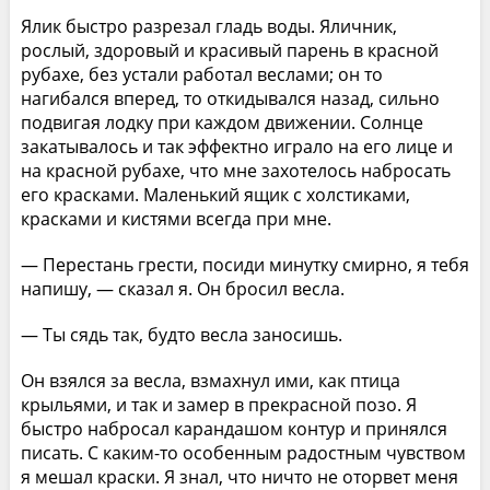
Ялик быстро разрезал гладь воды. Яличник,
рослый, здоровый и красивый парень в красной
рубахе, без устали работал веслами; он то
нагибался вперед, то откидывался назад, сильно
подвигая лодку при каждом движении. Солнце
закатывалось и так эффектно играло на его лице и
на красной рубахе, что мне захотелось набросать
его красками. Маленький ящик с холстиками,
красками и кистями всегда при мне.
— Перестань грести, посиди минутку смирно, я тебя
напишу, — сказал я. Он бросил весла.
— Ты сядь так, будто весла заносишь.
Он взялся за весла, взмахнул ими, как птица
крыльями, и так и замер в прекрасной позо. Я
быстро набросал карандашом контур и принялся
писать. С каким-то особенным радостным чувством
я мешал краски. Я знал, что ничто не оторвет меня