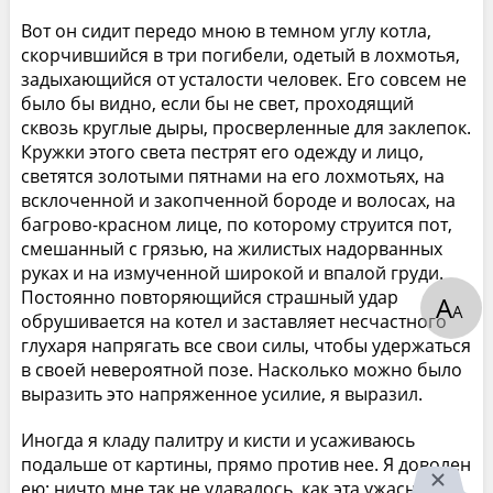
Вот он сидит передо мною в темном углу котла,
скорчившийся в три погибели, одетый в лохмотья,
задыхающийся от усталости человек. Его совсем не
было бы видно, если бы не свет, проходящий
сквозь круглые дыры, просверленные для заклепок.
Кружки этого света пестрят его одежду и лицо,
светятся золотыми пятнами на его лохмотьях, на
всклоченной и закопченной бороде и волосах, на
багрово-красном лице, по которому струится пот,
смешанный с грязью, на жилистых надорванных
руках и на измученной широкой и впалой груди.
Постоянно повторяющийся страшный удар
А
А
обрушивается на котел и заставляет несчастного
глухаря напрягать все свои силы, чтобы удержаться
в своей невероятной позе. Насколько можно было
выразить это напряженное усилие, я выразил.
Иногда я кладу палитру и кисти и усаживаюсь
подальше от картины, прямо против нее. Я доволен
ею; ничто мне так не удавалось, как эта ужасная