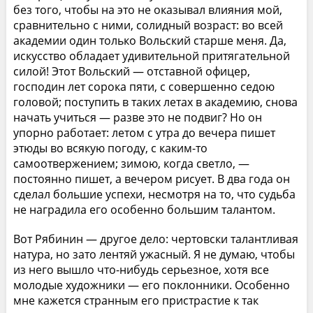
без того, чтобы на это не оказывал влияния мой,
сравнительно с ними, солидный возраст: во всей
академии один только Вольский старше меня. Да,
искусство обладает удивительной притягательной
силой! Этот Вольский — отставной офицер,
господин лет сорока пяти, с совершенно седою
головой; поступить в таких летах в академию, снова
начать учиться — разве это не подвиг? Но он
упорно работает: летом с утра до вечера пишет
этюды во всякую погоду, с каким-то
самоотвержением; зимою, когда светло, —
постоянно пишет, а вечером рисует. В два года он
сделал большие успехи, несмотря на то, что судьба
не наградила его особенно большим талантом.
Вот Рябинин — другое дело: чертовски талантливая
натура, но зато лентяй ужасный. Я не думаю, чтобы
из него вышло что-нибудь серьезное, хотя все
молодые художники — его поклонники. Особенно
мне кажется странным его пристрастие к так