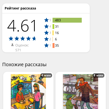
Рейтинг рассказа
4.61
483
5
31
4
16
3
6
2
Оценок:
35
1
571
Похожие рассказы
4 мин
8 мин