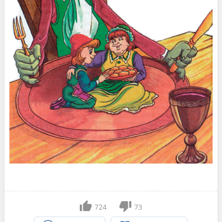
724
73