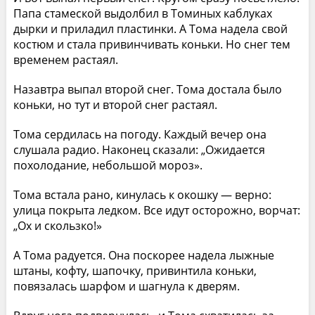
Папа стамеской выдолбил в Томиных каблуках
дырки и приладил пластинки. А Тома надела свой
костюм и стала привинчивать коньки. Но снег тем
временем растаял.
Назавтра выпал второй снег. Тома достала было
коньки, но тут и второй снег растаял.
Тома сердилась на погоду. Каждый вечер она
слушала радио. Наконец сказали: „Ожидается
похолодание, небольшой мороз».
Тома встала рано, кинулась к окошку — верно:
улица покрыта ледком. Все идут осторожно, ворчат:
„Ох и скользко!»
А Тома радуется. Она поскорее надела лыжные
штаны, кофту, шапочку, привинтила коньки,
повязалась шарфом и шагнула к дверям.