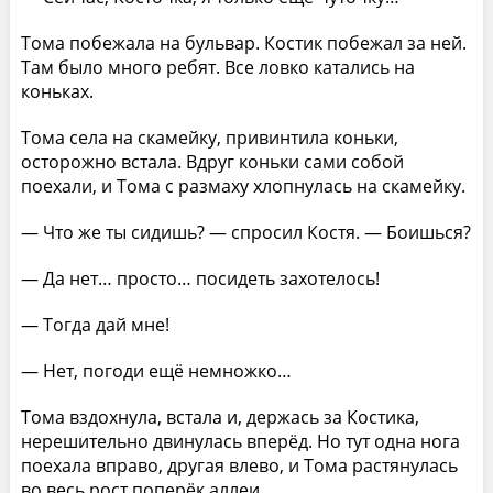
Тома побежала на бульвар. Костик побежал за ней.
Там было много ребят. Все ловко катались на
коньках.
Тома села на скамейку, привинтила коньки,
осторожно встала. Вдруг коньки сами собой
поехали, и Тома с размаху хлопнулась на скамейку.
— Что же ты сидишь? — спросил Костя. — Боишься?
— Да нет… просто… посидеть захотелось!
— Тогда дай мне!
— Нет, погоди ещё немножко…
Тома вздохнула, встала и, держась за Костика,
нерешительно двинулась вперёд. Но тут одна нога
поехала вправо, другая влево, и Тома растянулась
во весь рост поперёк аллеи.