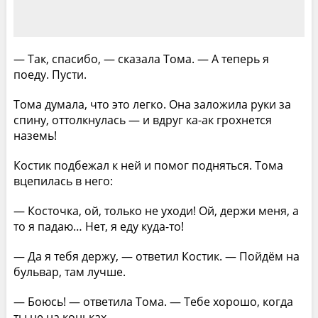
— Так, спасибо, — сказала Тома. — А теперь я
поеду. Пусти.
Тома думала, что это легко. Она заложила руки за
спину, оттолкнулась — и вдруг ка-ак грохнется
наземь!
Костик подбежал к ней и помог подняться. Тома
вцепилась в него:
— Косточка, ой, только не уходи! Ой, держи меня, а
то я падаю… Нет, я еду куда-то!
— Да я тебя держу, — ответил Костик. — Пойдём на
бульвар, там лучше.
— Боюсь! — ответила Тома. — Тебе хорошо, когда
ты не на коньках.