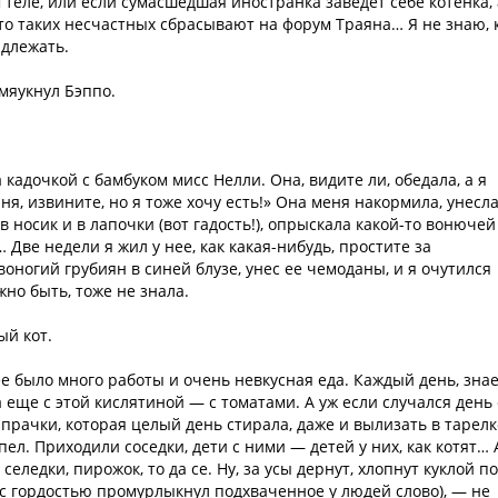
теле, или если сумасшедшая иностранка заведет себе котенка, 
— то таких несчастных сбрасывают на форум Траяна… Я не знаю, 
адлежать.
мяукнул Бэппо.
 кадочкой с бамбуком мисс Нелли. Она, видите ли, обедала, а я
ня, извините, но я тоже хочу есть!» Она меня накормила, унесла
в носик и в лапочки (вот гадость!), опрыскала какой-то вонючей
Две недели я жил у нее, как какая-нибудь, простите за
оногий грубиян в синей блузе, унес ее чемоданы, и я очутился
но быть, тоже не знала.
й кот.
е было много работы и очень невкусная еда. Каждый день, знае
 еще с этой кислятиной — с томатами. А уж если случался день 
 прачки, которая целый день стирала, даже и вылизать в тарелк
пел. Приходили соседки, дети с ними — детей у них, как котят… 
 селедки, пирожок, то да се. Ну, за усы дернут, хлопнут куклой по
т с гордостью промурлыкнул подхваченное у людей слово), — не