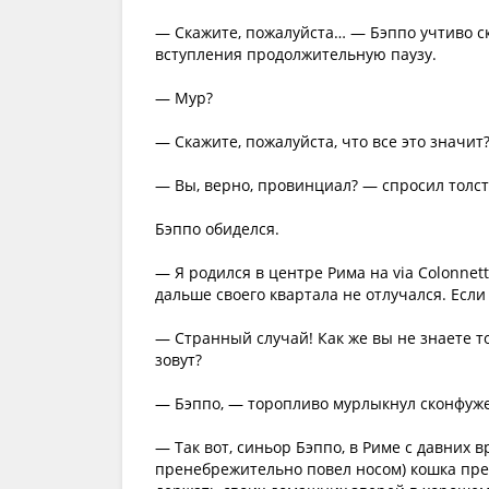
— Скажите, пожалуйста… — Бэппо учтиво ск
вступления продолжительную паузу.
— Мур?
— Скажите, пожалуйста, что все это значит
— Вы, верно, провинциал? — спросил толстя
Бэппо обиделся.
— Я родился в центре Рима на via Colonnett
дальше своего квартала не отлучался. Есл
— Странный случай! Как же вы не знаете то
зовут?
— Бэппо, — торопливо мурлыкнул сконфуж
— Так вот, синьор Бэппо, в Риме с давних 
пренебрежительно повел носом) кошка прес