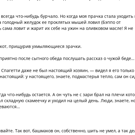
 всегда что-нибудь бурчало. Но когда моя прачка стала уходить
на голодный желудок ее проклятых мышей ловил (Бэппо от
ь сама ловит и жарит их себе на ужин на оливковом масле! Я не
 кот, прищурив ухмыляющиеся зрачки.
 приятно после сытного обеда послушать рассказ о чужой беде…
 Спагетти даже не был настоящий хозяин, — видел я его только
настоящий: у настоящего, знаете, подмастерья тепло, сам он си
гда что-нибудь остается. А он чуть не с зари брал на плечи кот
л складную скамеечку и уходил на целый день. Люди, знаете, н
деваются…
айте. Так вот, башмаков он, собственно, шить не умел, а так де