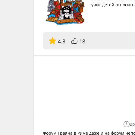
учит детей относить
4.3
18
Вр
Форум Траяна в Риме даже и на форум непо