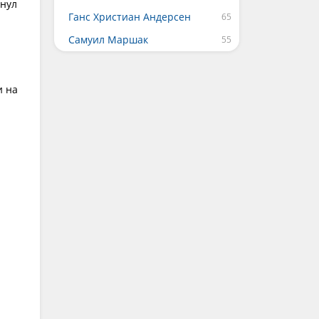
унул
Ганс Христиан Андерсен
Самуил Маршак
и на