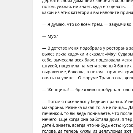
держать своих домашних зверей в хорошем 
потом, уезжая, не знает, куда его девать, 
какой из этих категорий вы изволите прин
— Я думаю, что ко всем трем, — задумчиво 
— Мур?
— В детстве меня подобрала у ресторана за
вылез из-за кадочки и сказал: «Мяу! Судары
себе, вычесала всех блох, поцеловала меня 
штукой, нацепила на меня зеленый бантик… 
выражение, болонка, а потом… пришел крив
опять на улице… О форуме Траяна она, долж
— Женщина! — брезгливо пробурчал толсты
— Потом я поселился у бедной прачки. У не
макароны. Резинка какая-то, а не пища… Да
печенкой, то вы ведь понимаете, что после
нечего. Еще когда она работала дома, я тер
детей, знаете, всегда что-нибудь есть: кусок
голове, да теперь куклы из целлулоида (ко