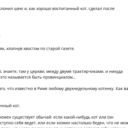
лонил шею и, как хорошо воспитанный кот, сделал после
?
к, хлопнув хвостом по старой газете.
i, знаете, там у церкви, между двумя трактирчиками, и никуда
и это называется быть провинциалом…
го, что известно в Риме любому двухнедельному котенку. Как в
енный кот.
времен существует обычай: если какой-нибудь кот или (он
тупно себя ведет, или если хозяин настолько беден, что не мо