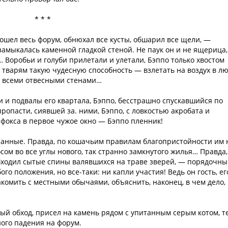
* * *
ошел весь форум, обнюхал все кусты, обшарил все щели, —
замыкалась каменной гладкой стеной. Не паук он и не ящерица,
… Воробьи и голуби прилетали и улетали, Бэппо только хвостом
м тварям такую чудесную способность — взлетать на воздух в л
д всеми отвесными стенами…
и и подвалы его квартала, Бэппо, бесстрашно спускавшийся по
ропасти, сиявшей за. ними, Бэппо, с ловкостью акробата и
фокса в первое чужое окно — Бэппо пленник!
транные. Правда, по кошачьим правилам благопристойности им 
сом во все углы нового, так странно замкнутого жилья… Правда,
бходил сытые спины валявшихся на траве зверей, — порядочн
го положения, но все-таки: ни капли участия! Ведь он гость, ег
акомить с местными обычаями, объяснить, наконец, в чем дело,
ый обход, присел на камень рядом с упитанным серым котом, т
ого падения на форум.