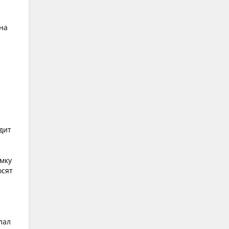
 на
дит
омку
осят
лал