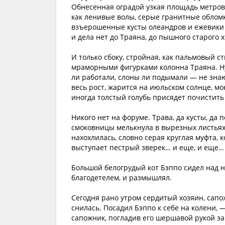
Обнесенная оградой узкая площадь метров 
как ленивые волы, серые гранитные облом
взъерошенные кусты олеандров и ежевики 
и дела нет до Траяна, до пышного старого х
И только сбоку, стройная, как пальмовый с
мраморными фигурками колонна Траяна. Ну 
ли работали, слоны ли подымали — не знаю
весь рост, жарится на июльском солнце, м
иногда толстый голубь присядет почистить 
Никого нет на форуме. Трава, да кусты, да
смоковницы мелькнула в вырезных листьях 
нахохлилась, словно серая круглая муфта, к
выступает пестрый зверек… и еще, и еще… К
Большой белогрудый кот Бэппо сидел над н
благодетелем, и размышлял.
Сегодня рано утром сердитый хозяин, сапож
снилась. Посадил Бэппо к себе на колени, 
сапожник, погладив его шершавой рукой за