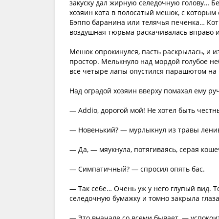
закуску дал жирную селедочную голову… Бе
хозяин кота в полосатый мешок, с которым 
Бэппо баранина или телячья печенка… Кот
воздушная тюрьма раскачивалась вправо и 
Мешок опрокинулся, пасть раскрылась, и и
простор. Мелькнуло над мордой голубое не
все четыре лапы опустился парашютом на 
Над оградой хозяин вверху помахал ему руч
— Addio, дорогой мой! Не хотел быть чест
— Новенький? — мурлыкнул из травы лени
— Да, — мяукнула, потягиваясь, серая кош
— Симпатичный? — спросил опять бас.
— Так себе… Очень уж у него глупый вид. 
селедочную бумажку и томно закрыла глаза
— Это вначале со всеми бывает, — успокои