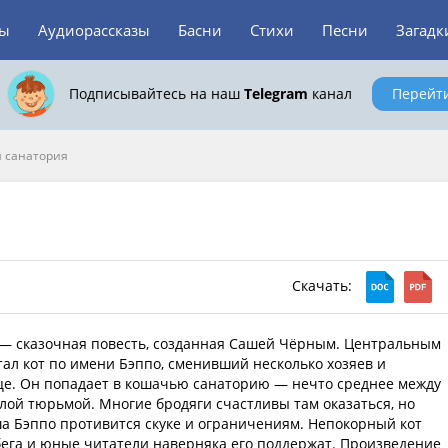
зы
Аудиорассказы
Басни
Стихи
Песни
Загадк
Подписывайтесь на наш
Telegram
канал
Перейт
 санатория
Скачать:
— сказочная повесть, созданная Сашей Чёрным. Центральным
ал кот по имени Бэппо, сменивший несколько хозяев и
це. Он попадает в кошачью санаторию — нечто среднее между
лой тюрьмой. Многие бродяги счастливы там оказаться, но
а Бэппо противится скуке и ограничениям. Непокорный кот
ега и юные читатели наверняка его поддержат. Произведение