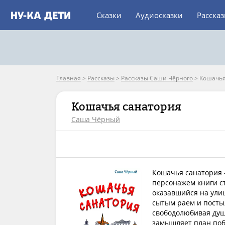
Сказки
Аудиосказки
Расска
Главная
>
Рассказы
>
Рассказы Саши Чёрного
>
Кошачья
Кошачья санатория
Саша Чёрный
Кошачья санатория 
персонажем книги ст
оказавшийся на ули
сытым раем и посты
свободолюбивая душ
замышляет план поб