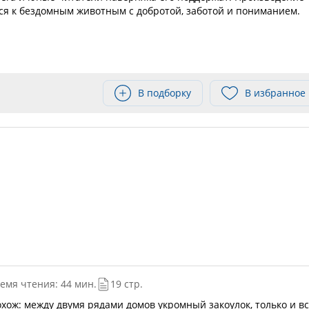
ся к бездомным животным с добротой, заботой и пониманием.
В подборку
В избранное
емя чтения: 44 мин.
19 стр.
хож: между двумя рядами домов укромный закоулок, только и вс