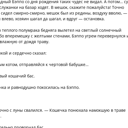
дный Бэппо со дня рождения таких чудес не видал. А потом… с
служанки на базар ходят. В мешок, скажите пожалуйста! Точно
 сидел смирно-смирно, мешок был из редины, воздуху вволю, —
влево, хозяин шагал да шагал, и вдруг — остановка.
з теплого полумрака бедняга вылетел на светлый солнечный
бо вперемешку с желтыми стенами, Бэппо угрем перевернулся 
влажную от дождя траву.
кой и сердечно сказал:
ным котом, отправляйся к чертовой бабушке…
вый кошачий бас.
ечка и равнодушно покосилась на Бэппо.
Точно с луны свалился. — Кошечка понюхала намокшую в траве
.
тельно проворчал бас.