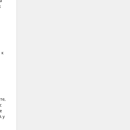
а
к
 к
те,
с
е
А у