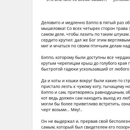
Деловито и медленно Бэппо в пятый раз об
мышеловка! Со всех четырех сторон трава 
самом деле, чтобы лазить по таким штукам
сердито крутил: дал же Бог этим вертлявы
миг и мчаться по своим птичьим делам на
Бэппо, которому были доступны все чердак
крутым черепицам крыш до голубого края п
быстротой гадюки ускользавший от любого 
Да и коты и кошки вокруг были какие-то с
пристало лезть к чужому коту, тычащему но
Бэппо и сам, притворяясь равнодушным, о
кот ведь должен сам находить выход из любо
могли бы более приветливо встретить, озн
черт возьми… Мяу!..
Он не выдержал и, прервав свой бесполезн
самым, который был свидетелем его позорн