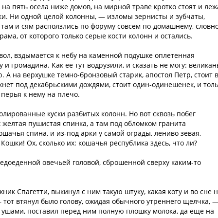
на пять осела ниже домов, на мирной траве кротко стоят и леж
ки. Ни одной целой колонны, — изломы зернисты и зубчаты,
там и сям расползлись по форуму совсем по-домашнему, словн
рама, от которого только серые кости колонн и остались.
твол, вздымается к небу на каменной подушке оплетенная
и громадина. Как ее тут водрузили, и сказать не могу: велика
. А на верхушке темно-бронзовый старик, апостол Петр, стоит 
окнет под декабрьскими дождями, стоит один-одинешенек, и тол
перья к нему на плечо.
 полированные куски разбитых колонн. Но вот сквозь побег
желтая пушистая спинка, а там под обломком гранита
ошачья спина, и из-под арки у самой ограды, лениво зевая,
ошки! Ох, сколько их: кошачья республика здесь, что ли?
едоеденной овечьей головой, сброшенной сверху каким-то
ник Спагетти, выкинул с ним такую штуку, какая коту и во сне 
— тот втянул было голову, ожидая обычного утреннего щелчка, 
 ушами, поставил перед ним полную плошку молока, да еще на