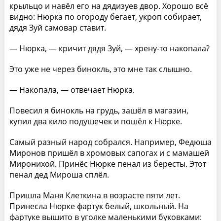
крыльцо и навёл его на дядизуев двор. Хорошо всё
видно: Нюрка по огороду бегает, укроп собирает,
дядя Зуй самовар ставит.
— Нюрка, — кричит дядя Зуй, — хрену-то накопала?
Это уже не через бинокль, это мне так слышно.
— Накопала, — отвечает Нюрка.
Повесил я бинокль на грудь, зашёл в магазин,
купил два кило подушечек и пошёл к Нюрке.
Самый разный народ собрался. Например, Федюша
Миронов пришёл в хромовых сапогах и с мамашей
Миронихой. Принёс Нюрке пенал из бересты. Этот
пенал дед Мироша сплёл.
Пришла Маня Клеткина в возрасте пяти лет.
Принесла Нюрке фартук белый, школьный. На
фартуке вышито в уголке маленькими буковками: