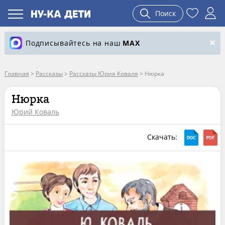
Поиск
Подписывайтесь на наш
MAX
Главная
>
Рассказы
>
Рассказы Юрия Коваля
>
Нюрка
Нюрка
Юрий Коваль
Скачать: